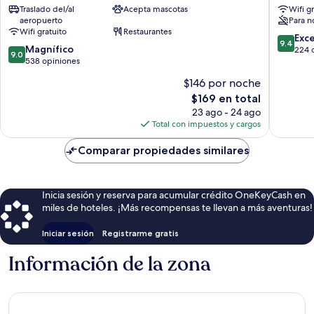
Traslado del/al
Acepta mascotas
Wifi g
de
aeropuerto
Para n
Venecia
Wifi gratuito
Restaurantes
9.4
Exc
9.4
9.0
Magnífico
de
224 
9.0
de
538 opiniones
10,
10,
Excepcio
$146 por noche
Magnífico,
224
El
$169 en total
538
opinion
precio
opiniones
23 ago - 24 ago
actual
Total con impuestos y cargos
es
de
Comparar propiedades similares
$169
Inicia sesión y reserva para acumular crédito OneKeyCash en
miles de hoteles. ¡Más recompensas te llevan a más aventuras!
Iniciar sesión
Registrarme gratis
Información de la zona