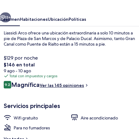
erior
Siguiente
13+
Resumen
Habitaciones
Ubicación
Políticas
Liassidi Arco ofrece una ubicación extraordinaria a solo 10 minutos a
pie de Plaza de San Marcos y de Palacio Ducal. Asimismo, tanto Gran
Canal como Puente de Rialto están a 15 minutos a pie.
$129 por noche
El
$146 en total
precio
9 ago - 10 ago
total
Total con impuestos y cargos
es
Opiniones
Magnífica
Escritorio, wifi gratis y ropa de cama
9.2
Ver las 145 opiniones
de
9.2 de 10,
$146
Servicios principales
Wifi gratuito
Aire acondicionado
Para no fumadores