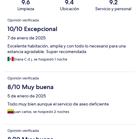
9.6
9.4
9.2
Limpieza
Ubicación
Servicio y personal
Opiniones
Opinión verificada
10/10 Excepcional
7 de enero de 2025
Excelente habitación, amplia y con todo lo necesario para una
estancia agradable. Super recomendada
Diana C d j, se hospedó 1 noche
Opinión verificada
8/10 Muy buena
5 de enero de 2025
Todo muy bien aunque el servicio de aseo deficiente
juan carlos, se hospedó 2 noches
Opinión verificada