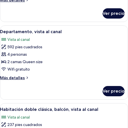
Más detalles
detalles
sobre
Ver precio
Suite
junior
Abrir
Una cocina con un lavamanos doble, u
4
Departamento, vista al canal
todas
Vista al canal
las
592 pies cuadrados
fotos
de
4 personas
Departamento,
2 camas Queen size
vista
Wifi gratuito
al
Más
Más detalles
canal
detalles
sobre
Ver precio
Departamento,
vista
al
Abrir
Habitación de hotel con una cama gran
6
canal
Habitación doble clásica, balcón, vista al canal
todas
Vista al canal
las
237 pies cuadrados
fotos