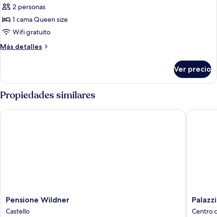
de
2 personas
Habitación
1 cama Queen size
doble
Wifi gratuito
clásica,
Más
Más detalles
balcón,
detalles
vista
sobre
Ver precio
Habitación
al
doble
canal
clásica,
Propiedades similares
balcón,
vista
Pensione Wildner
Palazzin
al
canal
Pensione
Palazzin
Pensione Wildner
Palazz
Wildner
Fortuny
Castello
Centro 
Castello
Centro