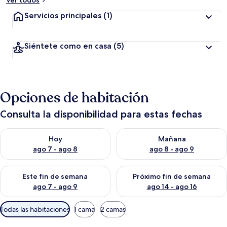
Ver todos
Servicios principales
(1)
Siéntete como en casa
(5)
Opciones de habitación
Consulta la disponibilidad para estas fechas
Consulta la disponibilidad para hoy ago 7 - ago 8
Consulta la disponibilidad pa
Hoy
Mañana
ago 7 - ago 8
ago 8 - ago 9
Consulta la disponibilidad para este fin de semana ago 7 - ag
Consulta la disponibilidad par
Este fin de semana
Próximo fin de semana
ago 7 - ago 9
ago 14 - ago 16
Filtros
Todas las habitaciones
1 cama
2 camas
disponibles