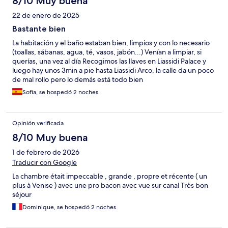
8/10 Muy buena
22 de enero de 2025
Bastante bien
La habitación y el baño estaban bien, limpios y con lo necesario
(toallas, sábanas, agua, té, vasos, jabón...) Venían a limpiar, si
querías, una vez al día Recogimos las llaves en Liassidi Palace y
luego hay unos 3min a pie hasta Liassidi Arco, la calle da un poco
de mal rollo pero lo demás está todo bien
Sofía, se hospedó 2 noches
Opinión verificada
8/10 Muy buena
1 de febrero de 2026
Traducir con Google
La chambre était impeccable , grande , propre et récente ( un
plus à Venise ) avec une pro bacon avec vue sur canal Très bon
séjour
Dominique, se hospedó 2 noches