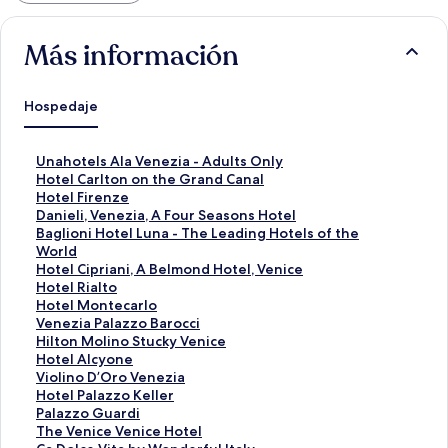
Más información
Hospedaje
E
Unahotels Ala Venezia - Adults Only
n
E
Hotel Carlton on the Grand Canal
l
n
E
Hotel Firenze
a
l
n
E
Danieli, Venezia, A Four Seasons Hotel
c
a
l
n
E
Baglioni Hotel Luna - The Leading Hotels of the
e
c
a
l
n
World
p
e
c
a
l
E
Hotel Cipriani, A Belmond Hotel, Venice
a
p
e
c
a
n
E
Hotel Rialto
r
a
p
e
c
l
n
E
Hotel Montecarlo
a
r
a
p
e
a
l
n
E
Venezia Palazzo Barocci
a
a
r
a
p
c
a
l
n
E
Hilton Molino Stucky Venice
b
a
a
r
a
e
c
a
l
n
E
Hotel Alcyone
r
b
a
a
r
p
e
c
a
l
n
E
Violino D’Oro Venezia
i
r
b
a
a
a
p
e
c
a
l
n
E
Hotel Palazzo Keller
r
i
r
b
a
r
a
p
e
c
a
l
n
E
Palazzo Guardi
l
r
i
r
b
a
r
a
p
e
c
a
l
n
E
The Venice Venice Hotel