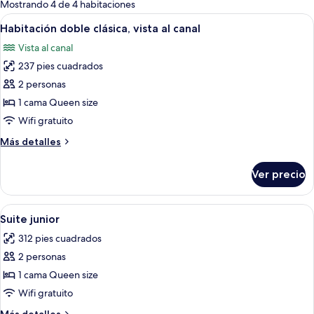
para
Mostrando 4 de 4 habitaciones
las
Abrir
Habitación de hotel con una cama gran
5
Habitación doble clásica, vista al canal
habitaciones
todas
Vista al canal
las
237 pies cuadrados
fotos
de
2 personas
Habitación
1 cama Queen size
doble
Wifi gratuito
clásica,
Más
Más detalles
vista
detalles
al
sobre
Ver precio
Habitación
canal
doble
clásica,
Abrir
Una habitación con una mesa de comedo
4
vista
Suite junior
todas
al
312 pies cuadrados
canal
las
2 personas
fotos
de
1 cama Queen size
Suite
Wifi gratuito
junior
Más