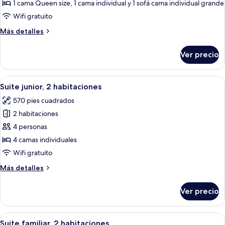
Habitación
cama
1 cama Queen size, 1 cama individual y 1 sofá cama individual grande
triple
Wifi gratuito
familiar,
Más
Más detalles
varias
detalles
camas
sobre
Ver precio
Habitación
triple
familiar,
Abrir
Caja de seguridad en la habitación, esc
6
varias
Suite junior, 2 habitaciones
todas
camas
570 pies cuadrados
las
2 habitaciones
fotos
de
4 personas
Suite
4 camas individuales
junior,
Wifi gratuito
2
Más
Más detalles
habitaciones
detalles
sobre
Ver precio
Suite
junior,
2
Abrir
Caja de seguridad en la habitación, esc
6
habitaciones
Suite familiar, 2 habitaciones