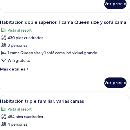
individuales,
sobre
Ver precio
Habitación
2
estándar
camas
con
Abrir
Caja de seguridad en la habitación, esc
individuales
4
2
Habitación doble superior, 1 cama Queen size y sofá cama
todas
camas
Vista al resort
individuales,
las
2
430 pies cuadrados
fotos
camas
de
3 personas
individuales
Habitación
1 cama Queen size y 1 sofá cama individual grande
doble
Wifi gratuito
superior,
Más
Más detalles
1
detalles
cama
sobre
Ver precio
Habitación
Queen
doble
size
superior,
Abrir
Caja de seguridad en la habitación, esc
y
6
1
Habitación triple familiar, varias camas
todas
sofá
cama
Vista al resort
Queen
las
cama
size
484 pies cuadrados
fotos
y
de
4 personas
sofá