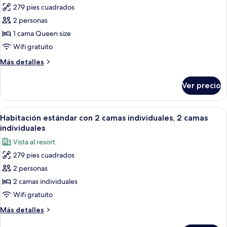
279 pies cuadrados
fotos
de
2 personas
Habitación
1 cama Queen size
doble
Wifi gratuito
estándar,
Más
Más detalles
1
detalles
cama
sobre
Ver precio
Habitación
Queen
doble
size
estándar,
Abrir
Caja de seguridad en la habitación, esc
6
1
Habitación estándar con 2 camas individuales, 2 camas
todas
cama
individuales
Queen
las
Vista al resort
size
fotos
279 pies cuadrados
de
2 personas
Habitación
estándar
2 camas individuales
con
Wifi gratuito
2
Más
Más detalles
camas
detalles