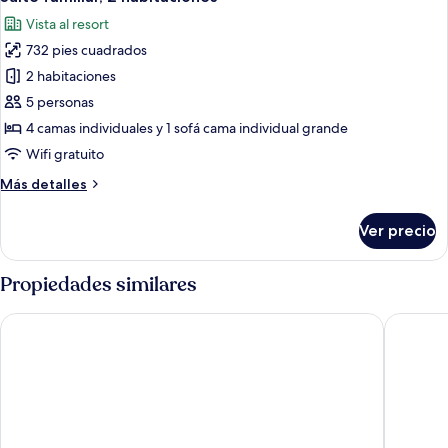
todas
Vista al resort
las
732 pies cuadrados
fotos
de
2 habitaciones
Suite
5 personas
familiar,
4 camas individuales y 1 sofá cama individual grande
2
Wifi gratuito
habitaciones
Más
Más detalles
detalles
sobre
Ver precio
Suite
familiar,
2
Propiedades similares
habitaciones
One Luxury Suites
Feel Bel