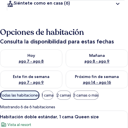
Siéntete como en casa
(6)
Opciones de habitación
Consulta la disponibilidad para estas fechas
Consulta la disponibilidad para hoy ago 7 - ago 8
Consulta la disponibilidad pa
Hoy
Mañana
ago 7 - ago 8
ago 8 - ago 9
Consulta la disponibilidad para este fin de semana ago 7 - ag
Consulta la disponibilidad par
Este fin de semana
Próximo fin de semana
ago 7 - ago 9
ago 14 - ago 16
Filtros
Todas las habitaciones
1 cama
2 camas
3 camas o más
disponibles
para
Mostrando 6 de 6 habitaciones
las
Abrir
Caja de seguridad en la habitación, esc
4
Habitación doble estándar, 1 cama Queen size
habitaciones
todas
Vista al resort
las