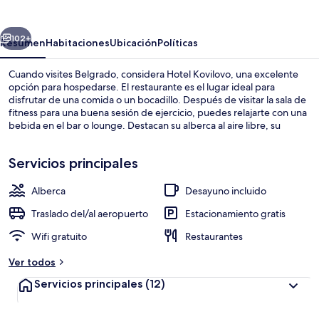
erior
Siguiente
102+
Resumen
Habitaciones
Ubicación
Políticas
Cuando visites Belgrado, considera Hotel Kovilovo, una excelente
opción para hospedarse. El restaurante es el lugar ideal para
disfrutar de una comida o un bocadillo. Después de visitar la sala de
fitness para una buena sesión de ejercicio, puedes relajarte con una
bebida en el bar o lounge. Destacan su alberca al aire libre, su
alberca al aire libre por temporada y su terraza.
Servicios principales
Alberca
Desayuno incluido
Alberca al aire libre, sombrillas en la 
Traslado del/al aeropuerto
Estacionamiento gratis
Wifi gratuito
Restaurantes
Ver todos
Servicios principales
(12)