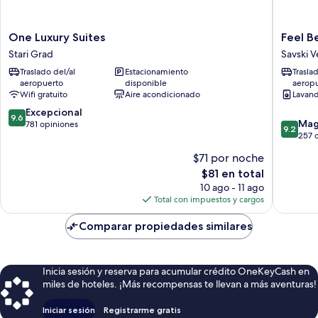
One
Feel
One Luxury Suites
Feel B
Luxury
Belgrad
Stari Grad
Savski 
Suites
Apartho
Traslado del/al
Estacionamiento
Trasla
Stari
Savski
aeropuerto
disponible
aerop
Grad
Venac
Wifi gratuito
Aire acondicionado
Lavand
9.6
Excepcional
9.6
9.2
Mag
de
781 opiniones
9.2
de
257 
10,
10,
Excepcional,
$71 por noche
Magnífi
781
El
$81 en total
257
opiniones
precio
opinion
10 ago - 11 ago
actual
Total con impuestos y cargos
es
de
Comparar propiedades similares
$81
Inicia sesión y reserva para acumular crédito OneKeyCash en
miles de hoteles. ¡Más recompensas te llevan a más aventuras!
Iniciar sesión
Registrarme gratis