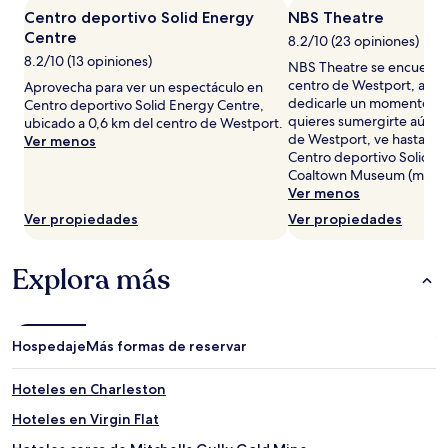
estancia
Centro deportivo Solid Energy
NBS Theatre
de
Centre
8.2/10 (23 opiniones)
1
8.2/10 (13 opiniones)
noche
NBS Theatre se encuentra
para
centro de Westport, así 
Aprovecha para ver un espectáculo en
2
dedicarle un momento dura
Centro deportivo Solid Energy Centre,
adultos.
quieres sumergirte aún má
ubicado a 0,6 km del centro de Westport.
Los
de Westport, ve hasta Pla
Ver menos
precios
Centro deportivo Solid E
y
Coaltown Museum (museo
la
Ver menos
disponibilidad
Ver propiedades
Ver propiedades
están
sujetos
a
Explora más
cambios.
Aplican
términos
adicionales.
Hospedaje
Más formas de reservar
Hoteles en Charleston
Hoteles en Virgin Flat