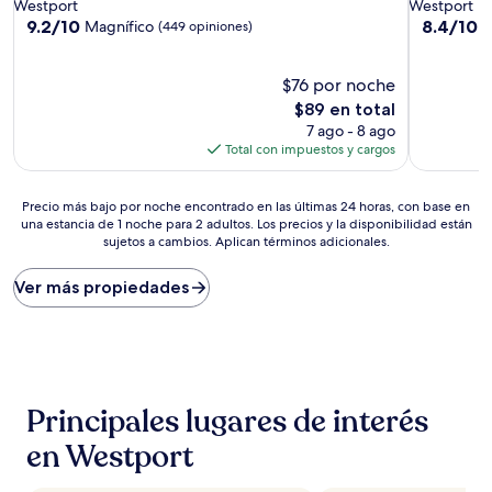
de
de
Westport
Westport
3.0
3.0
9.2
8.4
9.2/10
8.4/10
Magnífico
M
(449 opiniones)
de
de
estrellas
estrellas
10,
10,
Magnífico,
$76 por noche
Muy
(449
bueno,
El
$89 en total
opiniones)
(205
precio
7 ago - 8 ago
opiniones)
actual
Total con impuestos y cargos
es
de
Precio
$89
Precio más bajo por noche encontrado en las últimas 24 horas, con base en
una estancia de 1 noche para 2 adultos. Los precios y la disponibilidad están
más
sujetos a cambios. Aplican términos adicionales.
bajo
por
noche
Ver más propiedades
encontrado
en
las
últimas
24
horas,
Principales lugares de interés
con
base
en Westport
en
una