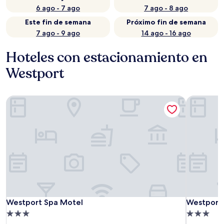
6 ago - 7 ago
7 ago - 8 ago
Este fin de semana
Próximo fin de semana
7 ago - 9 ago
14 ago - 16 ago
Hoteles con estacionamiento en
Westport
Westport Spa Motel
Westport 
Westport Spa Motel
Westport 
Westport Spa Motel
Westport 
Propiedad
Propiedad