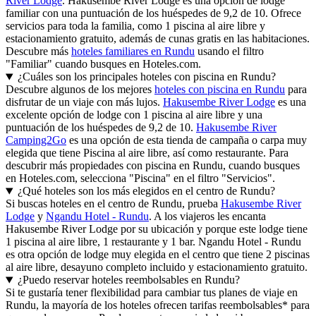
River Lodge
. Hakusembe River Lodge es una opción de lodge
familiar con una puntuación de los huéspedes de 9,2 de 10. Ofrece
servicios para toda la familia, como 1 piscina al aire libre y
estacionamiento gratuito, además de cunas gratis en las habitaciones.
Descubre más
hoteles familiares en Rundu
usando el filtro
"Familiar" cuando busques en Hoteles.com.
¿Cuáles son los principales hoteles con piscina en Rundu?
Descubre algunos de los mejores
hoteles con piscina en Rundu
para
disfrutar de un viaje con más lujos.
Hakusembe River Lodge
es una
excelente opción de lodge con 1 piscina al aire libre y una
puntuación de los huéspedes de 9,2 de 10.
Hakusembe River
Camping2Go
es una opción de esta tienda de campaña o carpa muy
elegida que tiene Piscina al aire libre, así como restaurante. Para
descubrir más propiedades con piscina en Rundu, cuando busques
en Hoteles.com, selecciona "Piscina" en el filtro "Servicios".
¿Qué hoteles son los más elegidos en el centro de Rundu?
Si buscas hoteles en el centro de Rundu, prueba
Hakusembe River
Lodge
y
Ngandu Hotel - Rundu
. A los viajeros les encanta
Hakusembe River Lodge por su ubicación y porque este lodge tiene
1 piscina al aire libre, 1 restaurante y 1 bar. Ngandu Hotel - Rundu
es otra opción de lodge muy elegida en el centro que tiene 2 piscinas
al aire libre, desayuno completo incluido y estacionamiento gratuito.
¿Puedo reservar hoteles reembolsables en Rundu?
Si te gustaría tener flexibilidad para cambiar tus planes de viaje en
Rundu, la mayoría de los hoteles ofrecen tarifas reembolsables* para