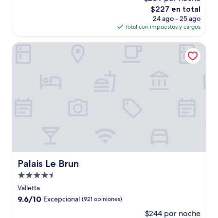
10,
El
$227 en total
Excelente,
precio
(1,008
24 ago - 25 ago
actual
opiniones)
Total con impuestos y cargos
es
de
Palais Le Brun
$227
Palais Le Brun
Palais Le Brun
Propiedad
de
Valletta
4.5
9.6
9.6/10
Excepcional
(921 opiniones)
estrellas
de
$244 por noche
10,