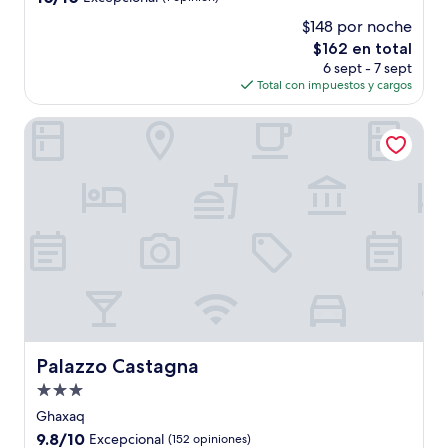
estrellas
de
$148 por noche
10,
El
$162 en total
Excepcional,
precio
(1
6 sept - 7 sept
actual
opinión)
Total con impuestos y cargos
es
de
Palazzo Castagna
$162
Palazzo Castagna
Palazzo Castagna
Propiedad
de
Ghaxaq
3.0
9.8
9.8/10
Excepcional
(152 opiniones)