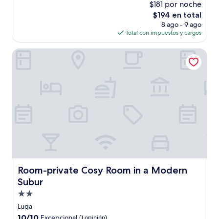
$181 por noche
10,
El
$194 en total
Bueno,
precio
(7
8 ago - 9 ago
actual
opiniones)
Total con impuestos y cargos
es
de
Room-private Cosy Room in a Modern Subur
$194
Room-private Cosy Room in a Modern Subur
Room-private Cosy Room in a Modern
Subur
Propiedad
de
Luqa
2.0
10.0
10/10
Excepcional
(1 opinión)