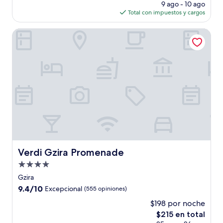
precio
(331
9 ago - 10 ago
actual
opiniones)
Total con impuestos y cargos
es
de
Verdi Gzira Promenade
$134
Verdi Gzira Promenade
Verdi Gzira Promenade
Propiedad
de
Gzira
4.0
9.4
9.4/10
Excepcional
(555 opiniones)
estrellas
de
$198 por noche
10,
El
$215 en total
Excepcional,
precio