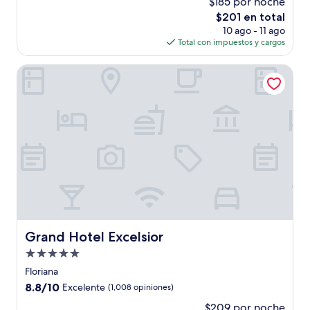
$185 por noche
10,
El
$201 en total
Excepcional,
precio
(385
10 ago - 11 ago
actual
opiniones)
Total con impuestos y cargos
es
de
Grand Hotel Excelsior
$201
Grand Hotel Excelsior
Grand Hotel Excelsior
Propiedad
de
Floriana
5.0
8.8
8.8/10
Excelente
(1,008 opiniones)
estrellas
de
$209 por noche