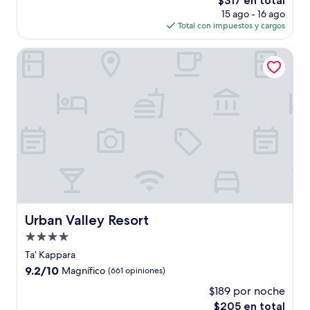
$317 en total
Excepcional,
precio
(1,004
15 ago - 16 ago
actual
opiniones)
Total con impuestos y cargos
es
de
Urban Valley Resort
$317
Urban Valley Resort
Urban Valley Resort
Propiedad
de
Taʼ Kappara
4.0
9.2
9.2/10
Magnífico
(661 opiniones)
estrellas
de
$189 por noche
10,
El
$205 en total
Magnífico,