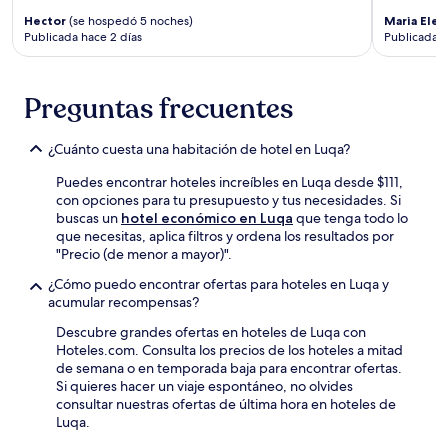
Hector
(se hospedó 5 noches)
Maria Elen
Publicada hace 2 días
Publicada h
Preguntas frecuentes
¿Cuánto cuesta una habitación de hotel en Luqa?
Puedes encontrar hoteles increíbles en Luqa desde $111,
con opciones para tu presupuesto y tus necesidades. Si
buscas un
hotel económico en Luqa
que tenga todo lo
que necesitas, aplica filtros y ordena los resultados por
"Precio (de menor a mayor)".
¿Cómo puedo encontrar ofertas para hoteles en Luqa y
acumular recompensas?
Descubre grandes ofertas en hoteles de Luqa con
Hoteles.com. Consulta los precios de los hoteles a mitad
de semana o en temporada baja para encontrar ofertas.
Si quieres hacer un viaje espontáneo, no olvides
consultar nuestras ofertas de última hora en hoteles de
Luqa.