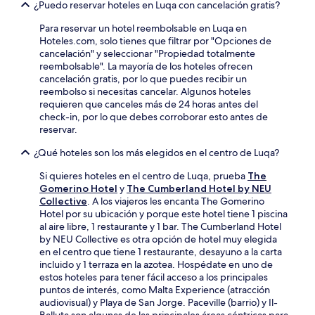
¿Puedo reservar hoteles en Luqa con cancelación gratis?
Para reservar un hotel reembolsable en Luqa en
Hoteles.com, solo tienes que filtrar por "Opciones de
cancelación" y seleccionar "Propiedad totalmente
reembolsable". La mayoría de los hoteles ofrecen
cancelación gratis, por lo que puedes recibir un
reembolso si necesitas cancelar. Algunos hoteles
requieren que canceles más de 24 horas antes del
check-in, por lo que debes corroborar esto antes de
reservar.
¿Qué hoteles son los más elegidos en el centro de Luqa?
Si quieres hoteles en el centro de Luqa, prueba
The
Gomerino Hotel
y
The Cumberland Hotel by NEU
Collective
. A los viajeros les encanta The Gomerino
Hotel por su ubicación y porque este hotel tiene 1 piscina
al aire libre, 1 restaurante y 1 bar. The Cumberland Hotel
by NEU Collective es otra opción de hotel muy elegida
en el centro que tiene 1 restaurante, desayuno a la carta
incluido y 1 terraza en la azotea. Hospédate en uno de
estos hoteles para tener fácil acceso a los principales
puntos de interés, como Malta Experience (atracción
audiovisual) y Playa de San Jorge. Paceville (barrio) y Il-
Balluta son algunas de las principales áreas céntricas para