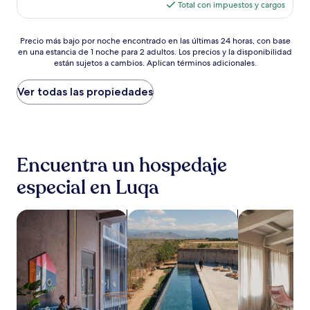
actual
opiniones)
Total con impuestos y cargos
es
de
Precio
$211
Precio más bajo por noche encontrado en las últimas 24 horas, con base
en una estancia de 1 noche para 2 adultos. Los precios y la disponibilidad
más
están sujetos a cambios. Aplican términos adicionales.
bajo
por
noche
Ver todas las propiedades
encontrado
en
las
últimas
24
Encuentra un hospedaje
horas,
con
especial en Luqa
base
en
una
Buscar propiedades que aceptan mascotas
Buscar propiedades con alberca
Buscar depar
estancia
de
1
noche
para
2
adultos.