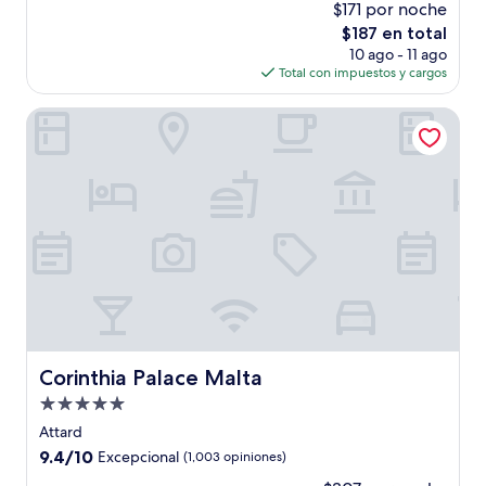
$171 por noche
10,
El
$187 en total
Excepcional,
precio
(552
10 ago - 11 ago
actual
opiniones)
Total con impuestos y cargos
es
de
Corinthia Palace Malta
$187
Corinthia Palace Malta
Corinthia Palace Malta
Propiedad
de
Attard
5.0
9.4
9.4/10
Excepcional
(1,003 opiniones)
estrellas
de