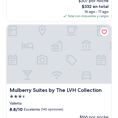
$307 por noche
10,
El
$332 en total
Excepcional,
precio
(1,003
16 ago - 17 ago
actual
opiniones)
Total con impuestos y cargos
es
de
Mulberry Suites by The LVH Collection
$332
Mulberry Suites by The LVH Collection
Mulberry Suites by The LVH Collection
Propiedad
de
Valletta
3.5
8.8
8.8/10
Excelente
(140 opiniones)
estrellas
de
$166 por noche