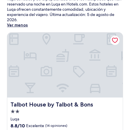
reservado una noche en Luqa en Hotels.com. Estos hoteles en
Luqa ofrecen constantemente comodidad, ubicación y
experiencia del viajero. Última actualización:
5 de agosto de
2026
.
Ver menos
Talbot House by Talbot & Bons
Talbot House by Talbot & Bons
Talbot House by Talbot & Bons
Propiedad
de
Luqa
2.0
8.8
8.8/10
Excelente
(14 opiniones)