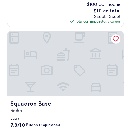
estrellas
de
$100 por noche
10,
El
$111 en total
Excelente,
precio
(14
2 sept - 3 sept
actual
opiniones)
Total con impuestos y cargos
es
de
Squadron Base
$111
Squadron Base
Squadron Base
Propiedad
de
Luqa
2.5
7.8
7.8/10
Bueno
(7 opiniones)
estrellas
de