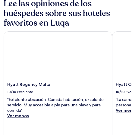
Lee las opiniones de los
huéspedes sobre sus hoteles
favoritos en Luqa
Hyatt Regency Malta
Hyatt Cent
Hyatt Regency Malta
Hyatt Cen
10/10
Excelente
10/10
Excel
"Exfelente ubicación. Comida habitación, excelente
"La cama e
servicio. Muy accesible a pie para una playa y para
personal 
comida"
Ver meno
Ver menos