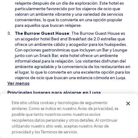
v
á
relajante después de un día de exploración. Este hotel es
a
e
particularmente favorecido por los viajeros de ocio que
v
n
valoran un ambiente vibrante y una variedad de servicios
e
u
convenientes, lo que lo convierte en una opción popular
n
n
para aquellos que buscan relajarse.
t
a
S
The Burrow Guest House
: The Burrow Guest House es
a
n
e
un acogedor hotel Bed and Breakfast de 2.0 estrellas que
n
u
a
ofrece un ambiente cálido y acogedor para los huéspedes.
a
e
b
Con opciones gastronómicas que incluyen un Bar y Lounge
v
r
junto con un Snack Bar, este hotel ofrece un ambiente
a
i
informal ideal para la relajación. Los visitantes disfrutan del
v
r
ambiente agradable y la conveniencia de los restaurantes en
e
á
el lugar, lo que lo convierte en una excelente opción para los
n
e
viajeros de ocio que buscan una estancia cómoda en Luqa.
t
n
Ver menos
a
u
n
Principales lugares para alojarse en Luqa
n
a
a
Al visitar Luqa, Región Sur, Malta, considere alojarse en Floriana,
Este sitio utiliza cookies y tecnologías de seguimiento
n
Cospicua y Msida. Floriana ofrece una vibrante escena
similares. Como se indica en nuestro Aviso de privacidad, es
u
gastronómica y una rica historia, mientras que Cospicua es
posible que tanto nosotros como nuestros socios
e
perfecta para paseos románticos por encantadoras calles. Msida
recopilemos datos personales y otros detalles. Al continuar
v
es ideal para quienes aprecian un ambiente juvenil con su
utilizando nuestro sitio web, aceptas nuestro Aviso de
a
proximidad a la universidad. Para los visitantes primerizos,
privacidad y los Términos de servicio.
v
Floriana es la mejor opción por su animado ambiente y su