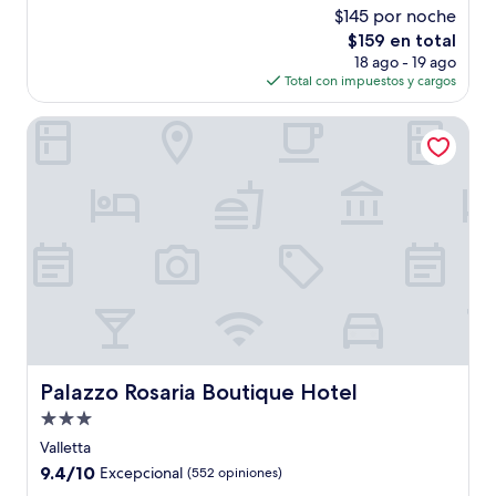
estrellas
de
$145 por noche
10,
El
$159 en total
Excepcional,
precio
(278
18 ago - 19 ago
actual
opiniones)
Total con impuestos y cargos
es
de
Palazzo Rosaria Boutique Hotel
$159
Palazzo Rosaria Boutique Hotel
Palazzo Rosaria Boutique Hotel
Propiedad
de
Valletta
3.0
9.4
9.4/10
Excepcional
(552 opiniones)
estrellas
de