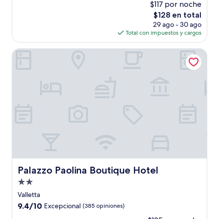
$117 por noche
10,
El
$128 en total
Magnífico,
precio
(620
29 ago - 30 ago
actual
opiniones)
Total con impuestos y cargos
es
de
Palazzo Paolina Boutique Hotel
$128
Palazzo Paolina Boutique Hotel
Palazzo Paolina Boutique Hotel
Propiedad
de
Valletta
2.0
9.4
9.4/10
Excepcional
(385 opiniones)
estrellas
de