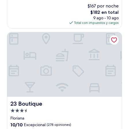
estrellas
de
$167 por noche
10,
El
$182 en total
Excepcional,
precio
(152
9 ago - 10 ago
actual
opiniones)
Total con impuestos y cargos
es
de
23 Boutique
$182
23 Boutique
23 Boutique
Propiedad
de
Floriana
3.5
10.0
10/10
Excepcional
(278 opiniones)