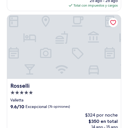
(555
25 ago - 26 ago
actual
opiniones)
Total con impuestos y cargos
es
de
Rosselli
$215
Rosselli
Rosselli
Propiedad
de
Valletta
5.0
9.6
9.6/10
Excepcional
(76 opiniones)
estrellas
de
$324 por noche
10,
El
$350 en total
Excepcional,
precio
(76
14 ago - 15 ago