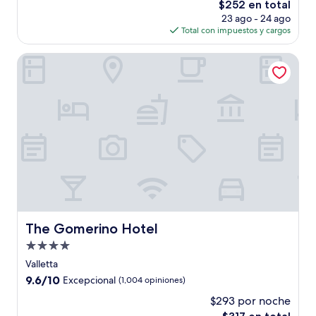
El
$252 en total
Excepcional,
precio
(1,003
23 ago - 24 ago
actual
opiniones)
Total con impuestos y cargos
es
de
The Gomerino Hotel
$252
The Gomerino Hotel
The Gomerino Hotel
Propiedad
de
Valletta
4.0
9.6
9.6/10
Excepcional
(1,004 opiniones)
estrellas
de
$293 por noche
10,
El