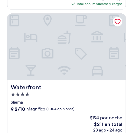
actual
opiniones)
Total con impuestos y cargos
es
de
Waterfront
$350
Waterfront
Waterfront
Propiedad
de
Sliema
4.0
9.2
9.2/10
Magnífico
(1,004 opiniones)
estrellas
de
$194 por noche
10,
El
$211 en total
Magnífico,
precio
(1,004
23 ago - 24 ago