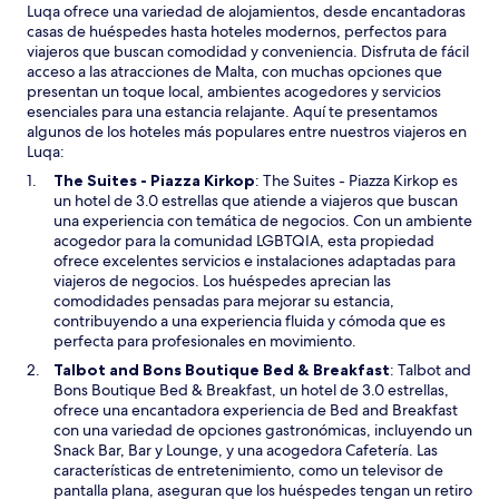
Luqa ofrece una variedad de alojamientos, desde encantadoras
casas de huéspedes hasta hoteles modernos, perfectos para
viajeros que buscan comodidad y conveniencia. Disfruta de fácil
acceso a las atracciones de Malta, con muchas opciones que
presentan un toque local, ambientes acogedores y servicios
esenciales para una estancia relajante. Aquí te presentamos
algunos de los hoteles más populares entre nuestros viajeros en
Luqa:
S
The Suites - Piazza Kirkop
: The Suites - Piazza Kirkop es
e
un hotel de 3.0 estrellas que atiende a viajeros que buscan
a
una experiencia con temática de negocios. Con un ambiente
b
acogedor para la comunidad LGBTQIA, esta propiedad
r
ofrece excelentes servicios e instalaciones adaptadas para
i
viajeros de negocios. Los huéspedes aprecian las
r
comodidades pensadas para mejorar su estancia,
á
contribuyendo a una experiencia fluida y cómoda que es
e
perfecta para profesionales en movimiento.
n
S
Talbot and Bons Boutique Bed & Breakfast
: Talbot and
u
e
Bons Boutique Bed & Breakfast, un hotel de 3.0 estrellas,
n
a
ofrece una encantadora experiencia de Bed and Breakfast
a
b
con una variedad de opciones gastronómicas, incluyendo un
n
r
Snack Bar, Bar y Lounge, y una acogedora Cafetería. Las
u
i
características de entretenimiento, como un televisor de
e
r
pantalla plana, aseguran que los huéspedes tengan un retiro