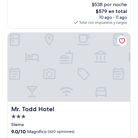
estrellas
de
$538 por noche
10,
El
$579 en total
Excepcional,
precio
(1,001
10 ago - 11 ago
actual
opiniones)
Total con impuestos y cargos
es
de
Mr. Todd Hotel
$579
Mr. Todd Hotel
Mr. Todd Hotel
Propiedad
de
Sliema
3.0
9.0
9.0/10
Magnífico
(620 opiniones)
estrellas
de