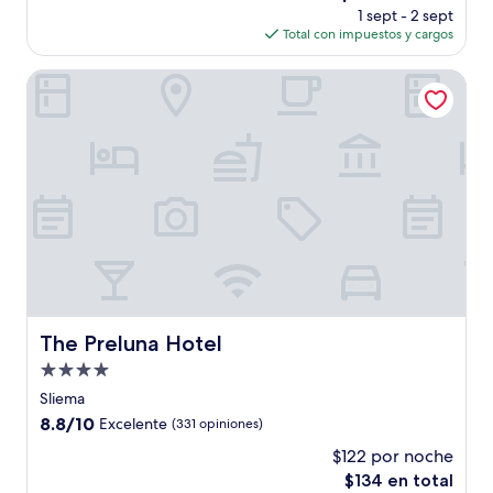
precio
(661
1 sept - 2 sept
actual
opiniones)
Total con impuestos y cargos
es
de
The Preluna Hotel
$205
The Preluna Hotel
The Preluna Hotel
Propiedad
de
Sliema
4.0
8.8
8.8/10
Excelente
(331 opiniones)
estrellas
de
$122 por noche
10,
El
$134 en total
Excelente,