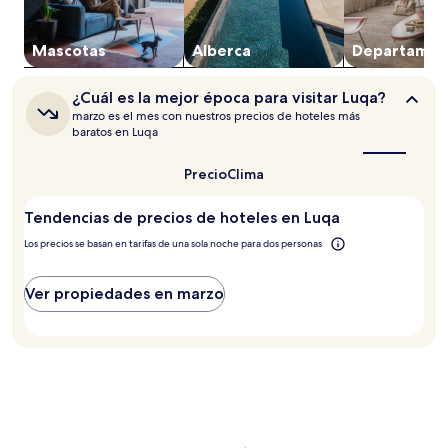
Los
precios
y
Mascotas
Alberca
Departa­men
la
disponibilidad
¿Cuál
están
¿Cuál es la mejor época para visitar Luqa?
es
sujetos
marzo es el mes con nuestros precios de hoteles más
la
a
baratos en Luqa
mejor
cambios.
época
Aplican
Precio
Clima
para
términos
visitar
adicionales.
Luqa?
Tendencias de precios de hoteles en Luqa
Los precios se basan en tarifas de una sola noche para dos personas
Ver propiedades en marzo