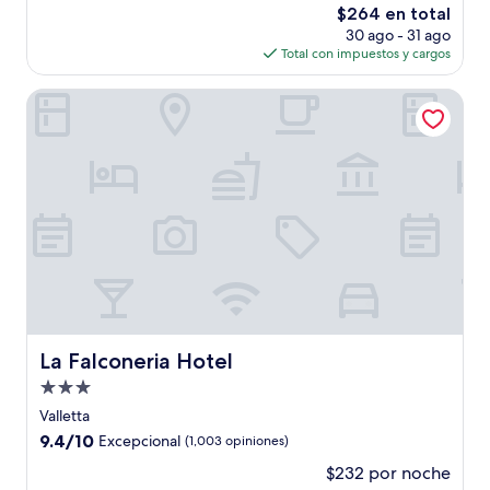
El
$264 en total
Excepcional,
precio
(921
30 ago - 31 ago
actual
opiniones)
Total con impuestos y cargos
es
de
La Falconeria Hotel
$264
La Falconeria Hotel
La Falconeria Hotel
Propiedad
de
Valletta
3.0
9.4
9.4/10
Excepcional
(1,003 opiniones)
estrellas
de
$232 por noche
10,