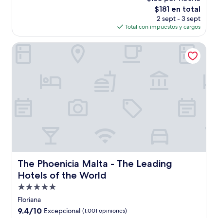
10,
El
$181 en total
Excelente,
precio
(140
2 sept - 3 sept
actual
opiniones)
Total con impuestos y cargos
es
de
The Phoenicia Malta - The Leading Hotels of the World
$181
The Phoenicia Malta - The Leading Hotels of the World
The Phoenicia Malta - The Leading
Hotels of the World
Propiedad
de
Floriana
5.0
9.4
9.4/10
Excepcional
(1,001 opiniones)