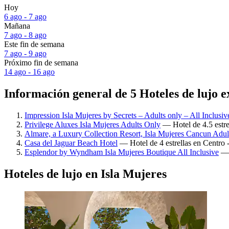
Hoy
6 ago - 7 ago
Mañana
7 ago - 8 ago
Este fin de semana
7 ago - 9 ago
Próximo fin de semana
14 ago - 16 ago
Información general de 5 Hoteles de lujo e
Impression Isla Mujeres by Secrets – Adults only – All Inclusiv
Privilege Aluxes Isla Mujeres Adults Only
— Hotel de 4.5 estre
Almare, a Luxury Collection Resort, Isla Mujeres Cancun Adul
Casa del Jaguar Beach Hotel
— Hotel de 4 estrellas en Centro 
Esplendor by Wyndham Isla Mujeres Boutique All Inclusive
— H
Hoteles de lujo en Isla Mujeres