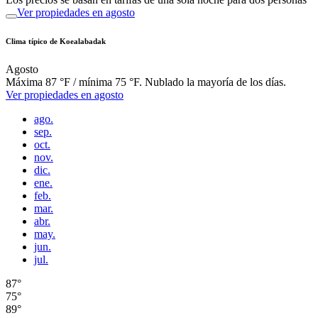
Ver propiedades en agosto
Clima típico de Koealabadak
Agosto
Máxima 87 °F / mínima 75 °F. Nublado la mayoría de los días.
Ver propiedades en agosto
ago.
sep.
oct.
nov.
dic.
ene.
feb.
mar.
abr.
may.
jun.
jul.
87°
75°
89°