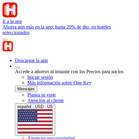
Ir a la app
Ahorra aún más en la app: hasta 20% de dto. en hoteles
seleccionados
Descargar la app
Accede a ahorros al instante con los Precios para socios
Iniciar sesión
Más información sobre One Key
Mensajes
Planea tu viaje
Atención al cliente
español · USD · US
Anunciar una propiedad