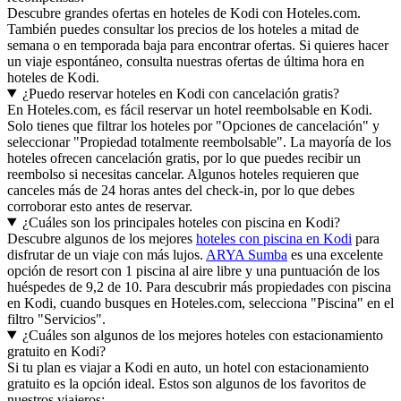
Descubre grandes ofertas en hoteles de Kodi con Hoteles.com.
También puedes consultar los precios de los hoteles a mitad de
semana o en temporada baja para encontrar ofertas. Si quieres hacer
un viaje espontáneo, consulta nuestras ofertas de última hora en
hoteles de Kodi.
¿Puedo reservar hoteles en Kodi con cancelación gratis?
En Hoteles.com, es fácil reservar un hotel reembolsable en Kodi.
Solo tienes que filtrar los hoteles por "Opciones de cancelación" y
seleccionar "Propiedad totalmente reembolsable". La mayoría de los
hoteles ofrecen cancelación gratis, por lo que puedes recibir un
reembolso si necesitas cancelar. Algunos hoteles requieren que
canceles más de 24 horas antes del check-in, por lo que debes
corroborar esto antes de reservar.
¿Cuáles son los principales hoteles con piscina en Kodi?
Descubre algunos de los mejores
hoteles con piscina en Kodi
para
disfrutar de un viaje con más lujos.
ARYA Sumba
es una excelente
opción de resort con 1 piscina al aire libre y una puntuación de los
huéspedes de 9,2 de 10. Para descubrir más propiedades con piscina
en Kodi, cuando busques en Hoteles.com, selecciona "Piscina" en el
filtro "Servicios".
¿Cuáles son algunos de los mejores hoteles con estacionamiento
gratuito en Kodi?
Si tu plan es viajar a Kodi en auto, un hotel con estacionamiento
gratuito es la opción ideal. Estos son algunos de los favoritos de
nuestros viajeros: