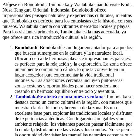
Alójese en Bondokodi, Tambolaka y Waitabula cuando visite Kodi,
Nusa Tenggara Oriental, Indonesia. Bondokodi ofrece
impresionantes paisajes naturales y experiencias culturales, mientras
que Tambolaka es perfecta para los entusiastas de la historia con sus
museos. Waitabula cuenta con vibrantes mercados locales y playas.
Para los visitantes primerizos, Tambolaka es la más adecuada, ya
que ofrece una rica introducción cultural a la región.
Bondokodi
: Bondokodi es un lugar encantador para aquellos
que buscan sumergirse en la cultura y la naturaleza local.
Ubicado cerca de hermosas playas e impresionantes paisajes,
es perfecto para la relajación y la exploración. La zona ofrece
un ambiente comunitario cálido, lo que la convierte en un
lugar acogedor para experimentar la vida tradicional
indonesia. Las atracciones cercanas incluyen pintorescas
zonas costeras y oportunidades para hacer senderismo,
creando un hermoso equilibrio entre ocio y aventura.
Tambolaka
Se abrirá en una nueva ventana
: Tambolaka se
destaca como un centro cultural en la región, con museos que
muestran la rica historia y herencia de la zona. Es una
excelente base para explorar las tradiciones locales y disfrutar
de experiencias auténticas. Con lugareños amigables y un
ambiente relajado, los visitantes pueden pasear fácilmente por
la ciudad, disfrutando de las vistas y los sonidos. No se pierda
la oportunidad de visitar las maravillas naturales cercanas que