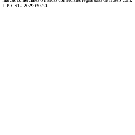
marcas comerciales o marcas comerciales registradas de Hotels.com,
L.P. CST# 2029030-50.