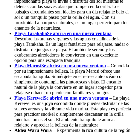
impresionante playa te invita a disfrutar del sol mientras te
deleitas con las suaves olas que rompen en la orilla. Los
paisajes circundantes son ideales para un día relajante bajo el
sol o un tranquilo paseo por la orilla del agua. Con su
proximidad a parques naturales, es un lugar perfecto para los
amantes de la naturaleza.
Playa Tarakaha
Se abrirá en una nueva ventana
–
Descubre las arenas vírgenes y las aguas cristalinas de la
playa Tarakaha. Es un lugar fantástico para relajarse, nadar o
disfrutar de juegos de playa. El ambiente sereno y los
exuberantes alrededores lo convierten en una excelente
opción para una escapada tranquila.
Playa Marosi
Se abrirá en una nueva ventana
– Conocida
por su impresionante belleza, la playa Marosi ofrece una
escapada tranquila. Sumérgete en el refrescante océano o
simplemente contempla las pintorescas vistas. El encanto
natural de la playa la convierte en un lugar acogedor para
relajarse o hacer un picnic con familiares y amigos.
Playa Kerewei
Se abrirá en una nueva ventana
– La playa
Kerewei es una joya escondida donde puedes disfrutar de las
suaves arenas y la vibrante vida marina. Esta playa es perfecta
para practicar snorkel o simplemente descansar en la orilla
mientras tomas el sol. El ambiente tranquilo te anima a
relajarte y apreciar la belleza de la naturaleza.
Aldea Waru Wora
– Experimenta la rica cultura de la región