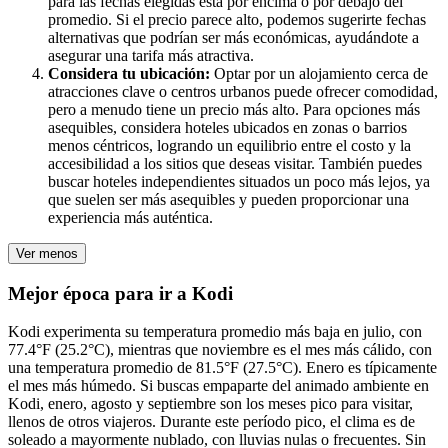
para las fechas elegidas está por encima o por debajo del
promedio. Si el precio parece alto, podemos sugerirte fechas
alternativas que podrían ser más económicas, ayudándote a
asegurar una tarifa más atractiva.
Considera tu ubicación:
Optar por un alojamiento cerca de
atracciones clave o centros urbanos puede ofrecer comodidad,
pero a menudo tiene un precio más alto. Para opciones más
asequibles, considera hoteles ubicados en zonas o barrios
menos céntricos, logrando un equilibrio entre el costo y la
accesibilidad a los sitios que deseas visitar. También puedes
buscar hoteles independientes situados un poco más lejos, ya
que suelen ser más asequibles y pueden proporcionar una
experiencia más auténtica.
Ver menos
Mejor época para ir a Kodi
Kodi experimenta su temperatura promedio más baja en julio, con
77.4°F (25.2°C), mientras que noviembre es el mes más cálido, con
una temperatura promedio de 81.5°F (27.5°C). Enero es típicamente
el mes más húmedo. Si buscas empaparte del animado ambiente en
Kodi, enero, agosto y septiembre son los meses pico para visitar,
llenos de otros viajeros. Durante este período pico, el clima es de
soleado a mayormente nublado, con lluvias nulas o frecuentes. Sin