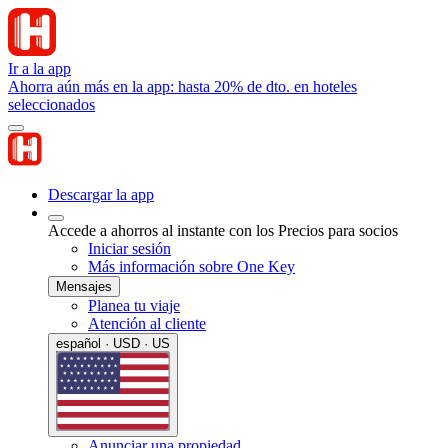
Ir a la app
Ahorra aún más en la app: hasta 20% de dto. en hoteles
seleccionados
Descargar la app
Accede a ahorros al instante con los Precios para socios
Iniciar sesión
Más información sobre One Key
Mensajes
Planea tu viaje
Atención al cliente
español · USD · US
Anunciar una propiedad