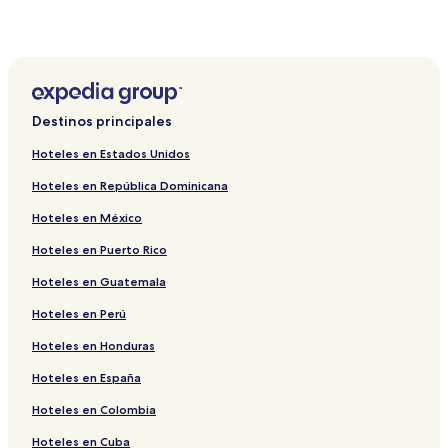
Hoteles en Haut Founty
Hoteles en Inezgane
Hoteles de lujo en Taghazout
Hoteles de lujo en Agadir-Ida ou Tanane
Destinos principales
Hoteles en Taghazout
Hoteles en Estados Unidos
Hoteles baratos en Souss-Massa
Hoteles en República Dominicana
Hoteles y resorts con spa en Agadir-Ida ou Tanane
Hoteles en México
Hoteles en Sidi Bibi
Hoteles en Puerto Rico
Hostales en Agadir-Ida ou Tanane
Hoteles en Guatemala
Hoteles con alberca en Taghazout
Hoteles en Temsia
Hoteles en Perú
Hostales en Taghazout
Hoteles en Honduras
Hoteles cerca de Poste de Police
Hoteles en España
Hoteles 3 estrellas en Taghazout
Hoteles en Colombia
Hoteles cerca de Puerto deportivo de Agadir
Hoteles en Cuba