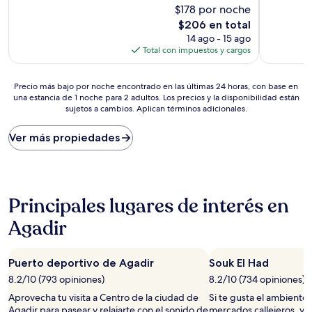
Excepcional,
$178 por noche
Excelente
(142
(207
El
$206 en total
opiniones)
opiniones)
precio
14 ago - 15 ago
actual
Total con impuestos y cargos
es
de
Precio
$206
Precio más bajo por noche encontrado en las últimas 24 horas, con base en
una estancia de 1 noche para 2 adultos. Los precios y la disponibilidad están
más
sujetos a cambios. Aplican términos adicionales.
bajo
por
noche
Ver más propiedades
encontrado
en
las
últimas
24
Principales lugares de interés en
horas,
Agadir
con
base
en
una
Puerto deportivo de Agadir
Souk El Had
estancia
8.2/10 (793 opiniones)
8.2/10 (734 opiniones)
de
Aprovecha tu visita a Centro de la ciudad de
Si te gusta el ambiente
1
Agadir para pasear y relajarte con el sonido de
mercados callejeros, vis
noche