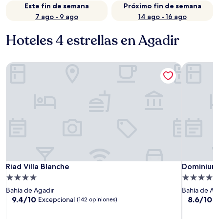
Este fin de semana
Próximo fin de semana
7 ago - 9 ago
14 ago - 16 ago
Hoteles 4 estrellas en Agadir
Riad Villa Blanche
Dominium 
Riad Villa Blanche
Dominium 
Riad Villa Blanche
Dominium
Propiedad
Propiedad
de
de
Bahía de Agadir
Bahía de Ag
4.0
4.0
9.4
8.6
9.4/10
8.6/10
Excepcional
E
(142 opiniones)
de
de
estrellas
estrellas
10,
10,