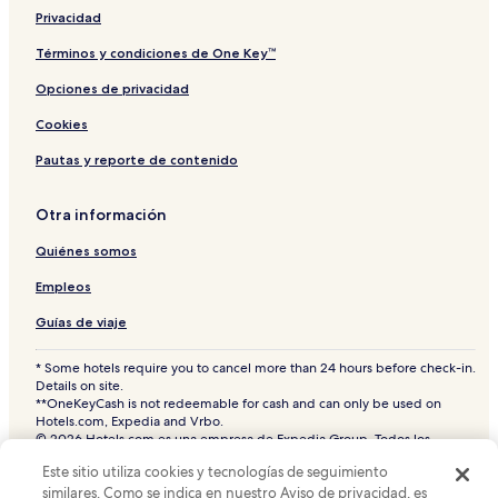
Privacidad
Hoteles cerca de Sinagoga de Agadir
Hoteles 2 estrellas en Aourir
Términos y condiciones de One Key™
Hoteles en Dajla
Opciones de privacidad
Hoteles en Ait Melloul
Cookies
Hoteles baratos en Agadir
Pautas y reporte de contenido
Hoteles cerca de Palacio Real
Otra información
Hoteles cerca de Casino Le Mirage
Quiénes somos
Hoteles en Imi Ouaddar
Hoteles de golf en Agadir
Empleos
Hoteles cerca de Parque acuático Atlantica Parc
Guías de viaje
Hoteles de playa en Aourir
* Some hotels require you to cancel more than 24 hours before check-in.
Details on site.
Hoteles cerca de Al Massira
**OneKeyCash is not redeemable for cash and can only be used on
Hoteles de golf en Aourir
Hotels.com, Expedia and Vrbo.
© 2026 Hotels.com es una empresa de Expedia Group. Todos los
Hoteles de playa en Agadir
derechos reservados.
Este sitio utiliza cookies y tecnologías de seguimiento
Hoteles.com y el logotipo de Hoteles.com son marcas comerciales o
Hoteles en Anza
marcas comerciales registradas de Hotels.com, L.P. CST# 2029030-50.
similares. Como se indica en nuestro Aviso de privacidad, es