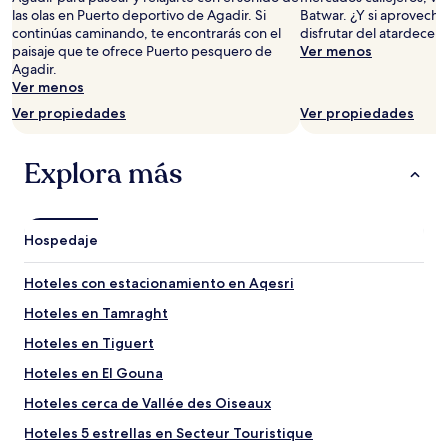
las olas en Puerto deportivo de Agadir. Si
Batwar. ¿Y si aprovechas
para
continúas caminando, te encontrarás con el
disfrutar del atardecer 
2
paisaje que te ofrece Puerto pesquero de
Ver menos
adultos.
Agadir.
Los
Ver menos
precios
y
Ver propiedades
Ver propiedades
la
disponibilidad
están
Explora más
sujetos
a
cambios.
Aplican
Hospedaje
términos
adicionales.
Hoteles con estacionamiento en Aqesri
Hoteles en Tamraght
Hoteles en Tiguert
Hoteles en El Gouna
Hoteles cerca de Vallée des Oiseaux
Hoteles 5 estrellas en Secteur Touristique