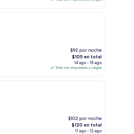
es
de
$199
$92 por noche
El
$105 en total
precio
14 ago - 15 ago
actual
Total con impuestos y cargos
es
de
$105
$102 por noche
El
$120 en total
precio
11 ago - 12 ago