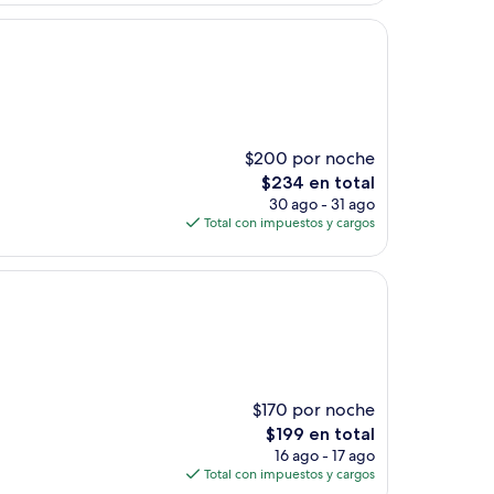
de
$154
$200 por noche
El
$234 en total
precio
30 ago - 31 ago
actual
Total con impuestos y cargos
es
de
$234
$170 por noche
El
$199 en total
precio
16 ago - 17 ago
actual
Total con impuestos y cargos
es