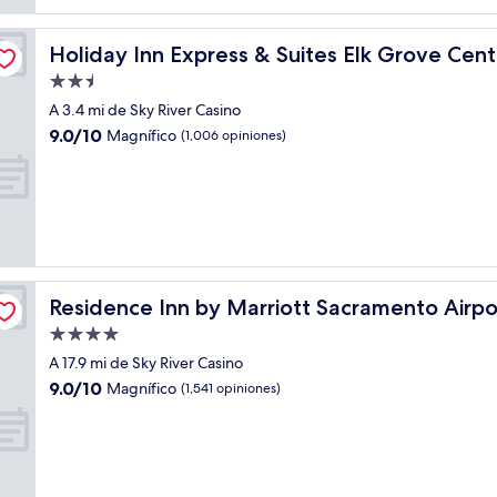
- Hwy 99 by IHG
Holiday Inn Express & Suites Elk Grove Central - Hwy 9
Holiday Inn Express & Suites Elk Grove Cen
Propiedad
de
A 3.4 mi de Sky River Casino
2.5
9.0
9.0/10
Magnífico
(1,006 opiniones)
estrellas
de
10,
Magnífico,
(1,006
opiniones)
Natomas
Residence Inn by Marriott Sacramento Airport Natomas
Residence Inn by Marriott Sacramento Airp
Propiedad
de
A 17.9 mi de Sky River Casino
4.0
9.0
9.0/10
Magnífico
(1,541 opiniones)
estrellas
de
10,
Magnífico,
(1,541
opiniones)