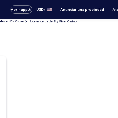
•
Abrir app
USD
Anunciar una propiedad
Ate
les en Elk Grove
Hoteles cerca de Sky River Casino