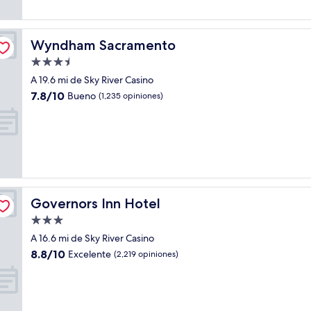
Wyndham Sacramento
Wyndham Sacramento
Propiedad
de
A 19.6 mi de Sky River Casino
3.5
7.8
7.8/10
Bueno
(1,235 opiniones)
estrellas
de
10,
Bueno,
(1,235
opiniones)
Governors Inn Hotel
Governors Inn Hotel
Propiedad
de
A 16.6 mi de Sky River Casino
3.0
8.8
8.8/10
Excelente
(2,219 opiniones)
estrellas
de
10,
Excelente,
(2,219