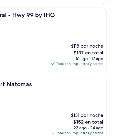
de
$199
9 by IHG
tral - Hwy 99 by IHG
$118 por noche
El
$137 en total
precio
16 ago - 17 ago
actual
Total con impuestos y cargos
es
de
$137
ort Natomas
$131 por noche
El
$152 en total
precio
23 ago - 24 ago
actual
Total con impuestos y cargos