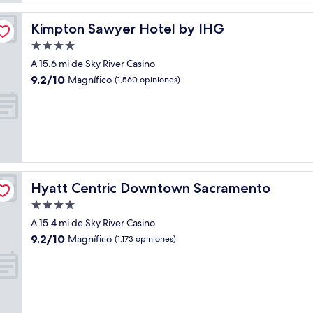
Kimpton Sawyer Hotel by IHG
Kimpton Sawyer Hotel by IHG
Propiedad
de
A 15.6 mi de Sky River Casino
4.0
9.2
9.2/10
Magnífico
(1,560 opiniones)
estrellas
de
10,
Magnífico,
(1,560
opiniones)
Hyatt Centric Downtown Sacramento
Hyatt Centric Downtown Sacramento
Propiedad
de
A 15.4 mi de Sky River Casino
4.0
9.2
9.2/10
Magnífico
(1,173 opiniones)
estrellas
de
10,
Magnífico,
(1,173
opiniones)