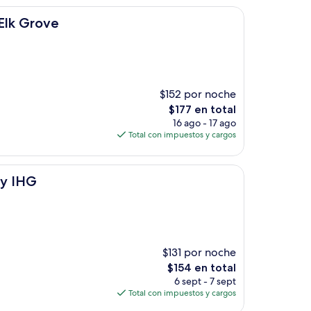
de
$179
Elk Grove
$152 por noche
El
$177 en total
precio
16 ago - 17 ago
actual
Total con impuestos y cargos
es
de
$177
by IHG
$131 por noche
El
$154 en total
precio
6 sept - 7 sept
actual
Total con impuestos y cargos
es