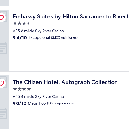
t Promenade
Embassy Suites by Hilton Sacramento Riverfront Prom
Embassy Suites by Hilton Sacramento Rive
Propiedad
de
A 15.6 mi de Sky River Casino
3.5
9.4
9.4/10
Excepcional
(2,105 opiniones)
estrellas
de
10,
Excepcional,
(2,105
opiniones)
The Citizen Hotel, Autograph Collection
The Citizen Hotel, Autograph Collection
Propiedad
de
A 15.4 mi de Sky River Casino
4.0
9.0
9.0/10
Magnífico
(1,057 opiniones)
estrellas
de
10,
Magnífico,
(1,057
opiniones)