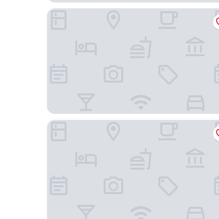
Kimpton Sawyer Hotel by IHG
Hyatt Centric Downtown Sacramento