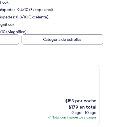
fico).
uéspedes: 9.4/10 (Excepcional).
uéspedes: 8.8/10 (Excelente).
gnífico).
/10 (Magnífico).
Categoría de estrellas
$153 por noche
El
$179 en total
precio
9 ago - 10 ago
actual
Total con impuestos y cargos
es