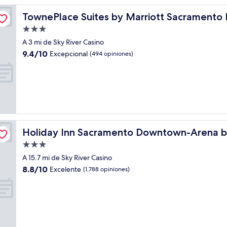
Grove
TownePlace Suites by Marriott Sacramento Elk Grove
TownePlace Suites by Marriott Sacramento 
Propiedad
de
A 3 mi de Sky River Casino
3.0
9.4
9.4/10
Excepcional
(494 opiniones)
estrellas
de
10,
Excepcional,
(494
opiniones)
HG
Holiday Inn Sacramento Downtown-Arena by IHG
Holiday Inn Sacramento Downtown-Arena 
Propiedad
de
A 15.7 mi de Sky River Casino
3.0
8.8
8.8/10
Excelente
(1,788 opiniones)
estrellas
de
10,
Excelente,
(1,788
opiniones)