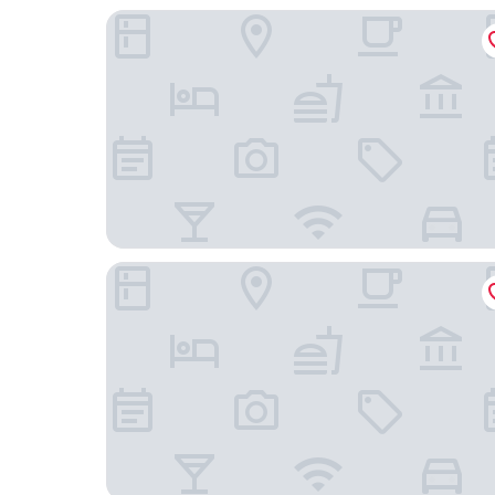
TownePlace Suites by Marriott Sacramento Elk 
Holiday Inn Sacramento Downtown-Arena by I