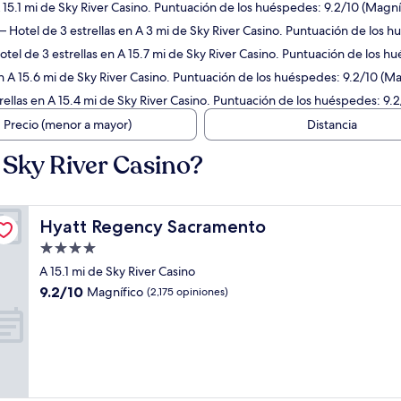
 15.1 mi de Sky River Casino. Puntuación de los huéspedes: 9.2/10 (Magní
 Hotel de 3 estrellas en A 3 mi de Sky River Casino. Puntuación de los h
tel de 3 estrellas en A 15.7 mi de Sky River Casino. Puntuación de los h
n A 15.6 mi de Sky River Casino. Puntuación de los huéspedes: 9.2/10 (Ma
ellas en A 15.4 mi de Sky River Casino. Puntuación de los huéspedes: 9.2
Precio (menor a mayor)
Distancia
Sky River Casino?
Hyatt Regency Sacramento
Hyatt Regency Sacramento
Propiedad
de
A 15.1 mi de Sky River Casino
4.0
9.2
9.2/10
Magnífico
(2,175 opiniones)
estrellas
de
10,
Magnífico,
(2,175
opiniones)