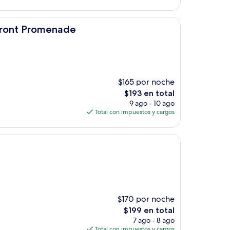
es
de
$152
enade
rfront Promenade
$165 por noche
El
$193 en total
precio
9 ago - 10 ago
actual
Total con impuestos y cargos
es
de
$193
$170 por noche
El
$199 en total
precio
7 ago - 8 ago
actual
Total con impuestos y cargos