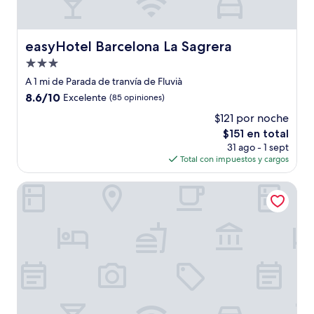
easyHotel Barcelona La Sagrera
easyHotel Barcelona La Sagrera
Propiedad
de
A 1 mi de Parada de tranvía de Fluvià
3.0
8.6
8.6/10
Excelente
(85 opiniones)
estrellas
de
$121 por noche
10,
El
$151 en total
Excelente,
precio
(85
31 ago - 1 sept
actual
opiniones)
Total con impuestos y cargos
es
de
Hotel Barcelona Condal Mar Affiliated by Meliá
$151