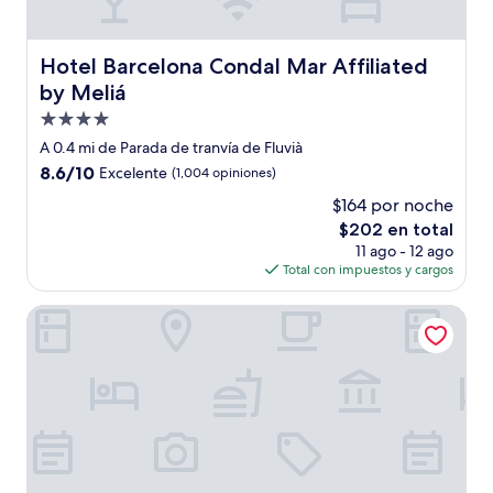
Hotel Barcelona Condal Mar Affiliated by Meliá
Hotel Barcelona Condal Mar Affiliated
by Meliá
Propiedad
de
A 0.4 mi de Parada de tranvía de Fluvià
4.0
8.6
8.6/10
Excelente
(1,004 opiniones)
estrellas
de
$164 por noche
10,
El
$202 en total
Excelente,
precio
(1,004
11 ago - 12 ago
actual
opiniones)
Total con impuestos y cargos
es
de
Hotel Sagrada Familia
$202