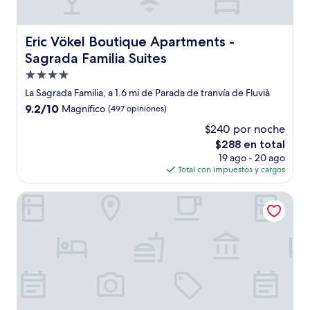
Eric Vökel Boutique Apartments - Sagrada Familia Suites
Eric Vökel Boutique Apartments -
Sagrada Familia Suites
Propiedad
de
La Sagrada Familia, a 1.6 mi de Parada de tranvía de Fluvià
4.0
9.2
9.2/10
Magnífico
(497 opiniones)
estrellas
de
$240 por noche
10,
El
$288 en total
Magnífico,
precio
(497
19 ago - 20 ago
actual
opiniones)
Total con impuestos y cargos
es
de
Hotel Vincci Maritimo
$288