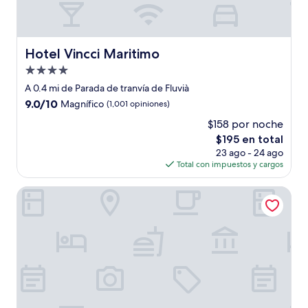
Hotel Vincci Maritimo
Hotel Vincci Maritimo
Propiedad
de
A 0.4 mi de Parada de tranvía de Fluvià
4.0
9.0
9.0/10
Magnífico
(1,001 opiniones)
estrellas
de
$158 por noche
10,
El
$195 en total
Magnífico,
precio
(1,001
23 ago - 24 ago
actual
opiniones)
Total con impuestos y cargos
es
de
Aspasios Arc de Triomf
$195