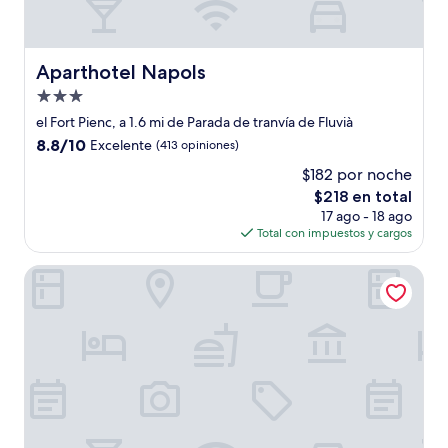
Aparthotel Napols
Aparthotel Napols
Propiedad
de
el Fort Pienc, a 1.6 mi de Parada de tranvía de Fluvià
3.0
8.8
8.8/10
Excelente
(413 opiniones)
estrellas
de
$182 por noche
10,
El
$218 en total
Excelente,
precio
(413
17 ago - 18 ago
actual
opiniones)
Total con impuestos y cargos
es
de
easyHotel Barcelona La Sagrera
$218