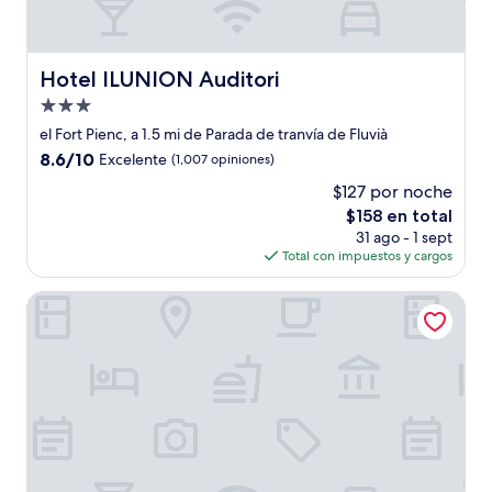
Hotel ILUNION Auditori
Hotel ILUNION Auditori
Propiedad
de
el Fort Pienc, a 1.5 mi de Parada de tranvía de Fluvià
3.0
8.6
8.6/10
Excelente
(1,007 opiniones)
estrellas
de
$127 por noche
10,
El
$158 en total
Excelente,
precio
(1,007
31 ago - 1 sept
actual
opiniones)
Total con impuestos y cargos
es
de
Aspasios Poblenou Apartments
$158