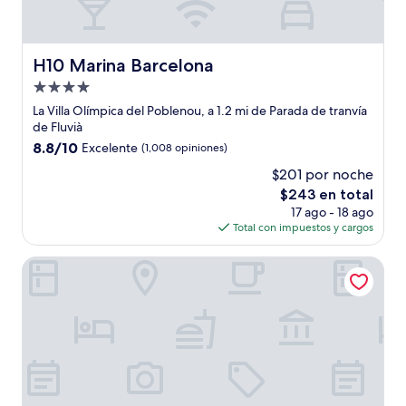
H10 Marina Barcelona
H10 Marina Barcelona
Propiedad
de
La Villa Olímpica del Poblenou, a 1.2 mi de Parada de tranvía
4.0
de Fluvià
estrellas
8.8
8.8/10
Excelente
(1,008 opiniones)
de
$201 por noche
10,
El
$243 en total
Excelente,
precio
(1,008
17 ago - 18 ago
actual
opiniones)
Total con impuestos y cargos
es
de
ZT The Golden Hotel Barcelona
$243