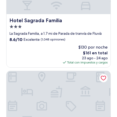
Hotel Sagrada Familia
Hotel Sagrada Familia
Propiedad
de
La Sagrada Familia, a 1.7 mi de Parada de tranvía de Fluvià
3.0
8.6
8.6/10
Excelente
(1,048 opiniones)
estrellas
de
$130 por noche
10,
El
$161 en total
Excelente,
precio
(1,048
23 ago - 24 ago
actual
opiniones)
Total con impuestos y cargos
es
de
Hotel ILUNION Auditori
$161