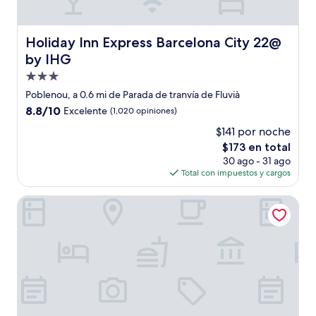
Holiday Inn Express Barcelona City 22@ by IHG
Holiday Inn Express Barcelona City 22@
by IHG
Propiedad
de
Poblenou, a 0.6 mi de Parada de tranvía de Fluvià
3.0
8.8
8.8/10
Excelente
(1,020 opiniones)
estrellas
de
$141 por noche
10,
El
$173 en total
Excelente,
precio
(1,020
30 ago - 31 ago
actual
opiniones)
Total con impuestos y cargos
es
de
Catalonia Albeniz
$173