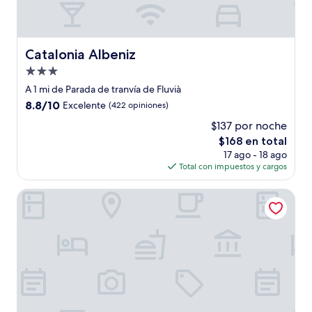
Catalonia Albeniz
Catalonia Albeniz
Propiedad
de
A 1 mi de Parada de tranvía de Fluvià
3.0
8.8
8.8/10
Excelente
(422 opiniones)
estrellas
de
$137 por noche
10,
El
$168 en total
Excelente,
precio
(422
17 ago - 18 ago
actual
opiniones)
Total con impuestos y cargos
es
de
H10 Marina Barcelona
$168