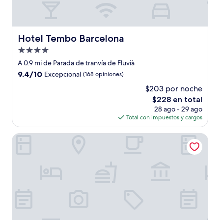
Hotel Tembo Barcelona
Hotel Tembo Barcelona
Propiedad
de
A 0.9 mi de Parada de tranvía de Fluvià
4.0
9.4
9.4/10
Excepcional
(168 opiniones)
estrellas
de
$203 por noche
10,
El
$228 en total
Excepcional,
precio
(168
28 ago - 29 ago
actual
opiniones)
Total con impuestos y cargos
es
de
Hotel Acta Voraport
$228