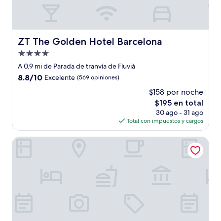
ZT The Golden Hotel Barcelona
ZT The Golden Hotel Barcelona
Propiedad
de
A 0.9 mi de Parada de tranvía de Fluvià
4.0
8.8
8.8/10
Excelente
(569 opiniones)
estrellas
de
$158 por noche
10,
El
$195 en total
Excelente,
precio
(569
30 ago - 31 ago
actual
opiniones)
Total con impuestos y cargos
es
de
Naitly Barcelona Poblenou
$195