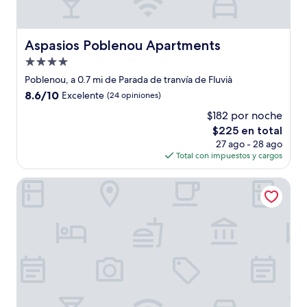
Aspasios Poblenou Apartments
Aspasios Poblenou Apartments
Propiedad
de
Poblenou, a 0.7 mi de Parada de tranvía de Fluvià
4.0
8.6
8.6/10
Excelente
(24 opiniones)
estrellas
de
$182 por noche
10,
El
$225 en total
Excelente,
precio
(24
27 ago - 28 ago
actual
opiniones)
Total con impuestos y cargos
es
de
Catalonia Atenas
$225