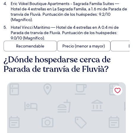
Eric Vökel Boutique Apartments - Sagrada Familia Suites
—
Hotel de 4 estrellas en La Sagrada Familia, a 1.6 mi de Parada de
tranvía de Fluvià. Puntuación de los huéspedes: 9.2/10
(Magnífico).
Hotel Vincci Maritimo
— Hotel de 4 estrellas en A 0.4 mi de
Parada de tranvía de Fluvià. Puntuación de los huéspedes:
9.0/10 (Magnífico).
Recomendable
Precio (menor a mayor)
Di
¿Dónde hospedarse cerca de
Parada de tranvía de Fluvià?
Hotel Tembo Barcelona