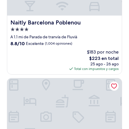
Naitly Barcelona Poblenou
Naitly Barcelona Poblenou
Propiedad
de
A 1.1 mi de Parada de tranvía de Fluvià
4.0
8.8
8.8/10
Excelente
(1,004 opiniones)
estrellas
de
$183 por noche
10,
El
$223 en total
Excelente,
precio
(1,004
25 ago - 26 ago
actual
opiniones)
Total con impuestos y cargos
es
de
Aparthotel Napols
$223