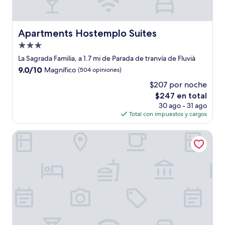
Apartments Hostemplo Suites
Apartments Hostemplo Suites
Propiedad
de
La Sagrada Familia, a 1.7 mi de Parada de tranvía de Fluvià
3.0
9.0
9.0/10
Magnífico
(504 opiniones)
estrellas
de
$207 por noche
10,
El
$247 en total
Magnífico,
precio
(504
30 ago - 31 ago
actual
opiniones)
Total con impuestos y cargos
es
de
Holiday Inn Express Barcelona City 22@ by IHG
$247