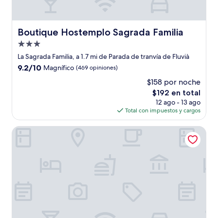
Boutique Hostemplo Sagrada Familia
Boutique Hostemplo Sagrada Familia
Propiedad
de
La Sagrada Familia, a 1.7 mi de Parada de tranvía de Fluvià
3.0
9.2
9.2/10
Magnífico
(469 opiniones)
estrellas
de
$158 por noche
10,
El
$192 en total
Magnífico,
precio
(469
12 ago - 13 ago
actual
opiniones)
Total con impuestos y cargos
es
de
Eric Vökel Boutique Apartments - Sagrada Familia Suites
$192