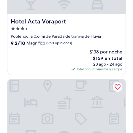
Hotel Acta Voraport
Hotel Acta Voraport
Propiedad
de
Poblenou, a 0.6 mi de Parada de tranvía de Fluvià
3.5
9.2
9.2/10
Magnífico
(950 opiniones)
estrellas
de
$138 por noche
10,
El
$169 en total
Magnífico,
precio
(950
23 ago - 24 ago
actual
opiniones)
Total con impuestos y cargos
es
de
Boutique Hostemplo Sagrada Familia
$169