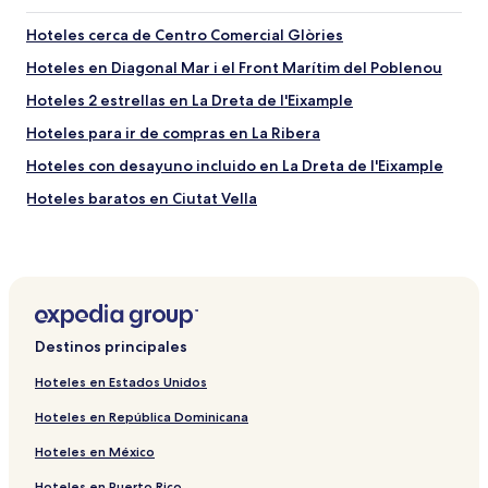
Hoteles cerca de Centro Comercial Glòries
Hoteles en Diagonal Mar i el Front Marítim del Poblenou
Hoteles 2 estrellas en La Dreta de l'Eixample
Hoteles para ir de compras en La Ribera
Hoteles con desayuno incluido en La Dreta de l'Eixample
Hoteles baratos en Ciutat Vella
Hoteles y resorts con spa en La Dreta de l'Eixample
Hoteles con desayuno incluido en Barcelona
Hoteles 4 estrellas en Rambla de Cataluña
Hoteles LGBTQIA cerca de Calle de Montcada
Destinos principales
Departamentos en Barcelona
Hoteles en Estados Unidos
Hoteles 5 estrellas en Portal de Ángel
Hoteles en República Dominicana
Hoteles cerca de Parque del Fòrum
Hoteles en México
Casas de huéspedes en Ciutat Vella
Hoteles en Puerto Rico