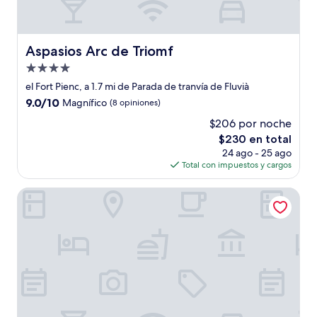
Aspasios Arc de Triomf
Aspasios Arc de Triomf
Propiedad
de
el Fort Pienc, a 1.7 mi de Parada de tranvía de Fluvià
4.0
9.0
9.0/10
Magnífico
(8 opiniones)
estrellas
de
$206 por noche
10,
El
$230 en total
Magnífico,
precio
(8
24 ago - 25 ago
actual
opiniones)
Total con impuestos y cargos
es
de
Apartments Hostemplo Suites
$230