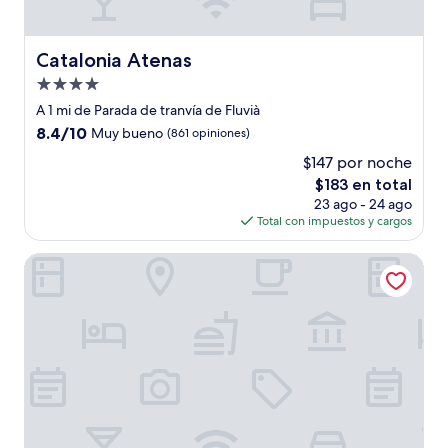
Catalonia Atenas
Catalonia Atenas
Propiedad
de
A 1 mi de Parada de tranvía de Fluvià
4.0
8.4
8.4/10
Muy bueno
(861 opiniones)
estrellas
de
$147 por noche
10,
El
$183 en total
Muy
precio
bueno,
23 ago - 24 ago
actual
(861
Total con impuestos y cargos
es
opiniones)
de
Sallés Hotel Pere IV
$183