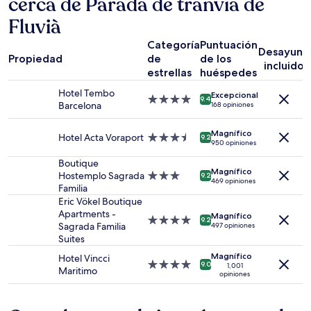
cerca de Parada de tranvía de
con
Fluvià
base
en
Categoría
Puntuación
una
Desayuno
Propiedad
de
de los
estancia
incluido
estrellas
huéspedes
de
1
Hotel Tembo
Excepcional
noche
Propiedad
9.4
Barcelona
168 opiniones
para
de
2
4.0
Magnífico
adultos.
estrellas
Hotel Acta Voraport
Propiedad
9.2
950 opiniones
Los
de
precios
3.5
Boutique
Magnífico
y
estrellas
Hostemplo Sagrada
Propiedad
9.2
469 opiniones
la
Familia
de
disponibilidad
3.0
Eric Vökel Boutique
están
estrellas
Apartments -
Magnífico
Propiedad
9.2
sujetos
Sagrada Familia
497 opiniones
de
a
Suites
4.0
cambios.
Magnífico
estrellas
Hotel Vincci
Aplican
Propiedad
9.0
1,001
Maritimo
términos
opiniones
de
adicionales.
4.0
estrellas