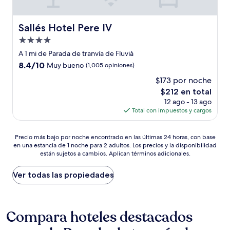
Sallés Hotel Pere IV
Sallés Hotel Pere IV
Propiedad
de
A 1 mi de Parada de tranvía de Fluvià
4.0
8.4
8.4/10
Muy bueno
(1,005 opiniones)
estrellas
de
$173 por noche
10,
El
$212 en total
Muy
precio
bueno,
12 ago - 13 ago
actual
(1,005
Total con impuestos y cargos
es
opiniones)
de
Precio
$212
Precio más bajo por noche encontrado en las últimas 24 horas, con base
en una estancia de 1 noche para 2 adultos. Los precios y la disponibilidad
más
están sujetos a cambios. Aplican términos adicionales.
bajo
por
noche
Ver todas las propiedades
encontrado
en
las
últimas
Compara hoteles destacados
24
horas,