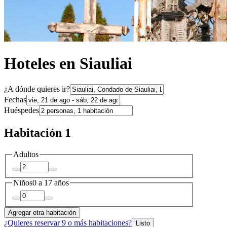
Hoteles en Siauliai
¿A dónde quieres ir?
Fechas
Huéspedes
Habitación 1
Adultos
Niños
0 a 17 años
Agregar otra habitación
¿Quieres reservar 9 o más habitaciones?
Listo