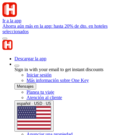
Ir a la app
Ahorra aún más en la app: hasta 20% de dto. en hoteles
seleccionados
Descargar la app
Sign in with your email to get instant discounts
Iniciar sesión
Más información sobre One Key
Mensajes
Planea tu viaje
Atención al cliente
español · USD · US
Anunciar una propiedad