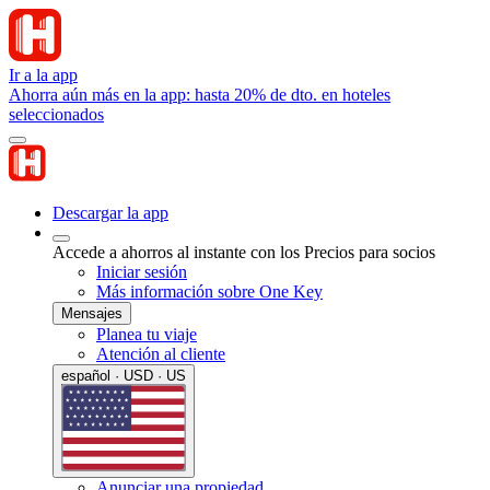
Ir a la app
Ahorra aún más en la app: hasta 20% de dto. en hoteles
seleccionados
Descargar la app
Accede a ahorros al instante con los Precios para socios
Iniciar sesión
Más información sobre One Key
Mensajes
Planea tu viaje
Atención al cliente
español · USD · US
Anunciar una propiedad