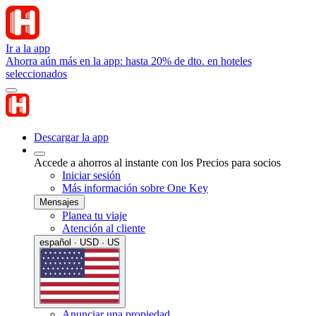
Ir a la app
Ahorra aún más en la app: hasta 20% de dto. en hoteles
seleccionados
Descargar la app
Accede a ahorros al instante con los Precios para socios
Iniciar sesión
Más información sobre One Key
Mensajes
Planea tu viaje
Atención al cliente
español · USD · US
Anunciar una propiedad