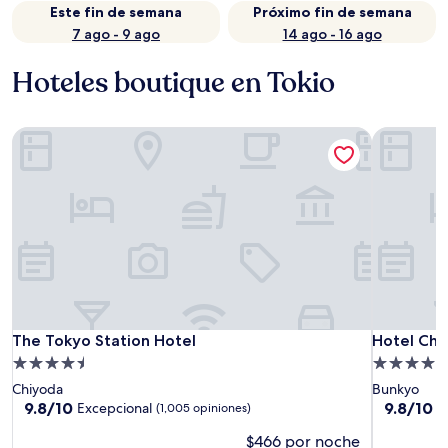
Este fin de semana
Próximo fin de semana
7 ago - 9 ago
14 ago - 16 ago
Hoteles boutique en Tokio
The Tokyo Station Hotel
Hotel Chi
The Tokyo Station Hotel
Hotel Chi
The Tokyo Station Hotel
Hotel Chi
Propiedad
Propiedad
de
de
Chiyoda
Bunkyo
4.5
5.0
9.8
9.8
9.8/10
9.8/10
Excepcional
E
(1,005 opiniones)
de
de
estrellas
estrellas
$466 por noche
10,
10,