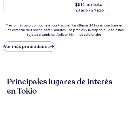
Excepcional,
Excepcion
El
$514 en total
(1,005
(1,122
precio
23 ago - 24 ago
opiniones)
opiniones)
actual
es
de
Precio
Precio más bajo por noche encontrado en las últimas 24 horas, con base en
$514
una estancia de 1 noche para 2 adultos. Los precios y la disponibilidad están
más
sujetos a cambios. Aplican términos adicionales.
bajo
por
noche
Ver más propiedades
encontrado
en
las
últimas
24
horas,
Principales lugares de interés
con
base
en Tokio
en
una
estancia
de
1
noche
para
2