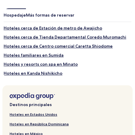
Hospedaje
Más formas de reservar
Hoteles cerca de Estación de metro de Awajicho
Hoteles cerca de Tienda Departamental Coredo Muromachi
Hoteles cerca de Centro comercial Caretta Shiodome
Hoteles familiares en Sumida
Hoteles y resorts con spa en Minato
Hoteles en Kanda Nishikicho
Hoteles en Nihonbashi Muromachi
Hoteles 2 estrellas en Tokio
Hoteles en Nihonbashihoridomecho
Destinos principales
Hoteles en Nihombashi
Hoteles en Estados Unidos
Hoteles en Akihabara
Hoteles en República Dominicana
Hoteles con aguas termales cerca de Parque de playa Odaiba
Hoteles en México