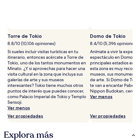
adultos.
Los
precios
y
la
disponibilidad
Torre de Tokio
Domo de Tokio
están
8.8/10 (10,106 opiniones)
8.4/10 (5,396 opiniones)
sujetos
a
Si sueles incluir visitas turísticas en tu
Anímate a vivir la experie
cambios.
itinerario, entonces acércate a Torre de
espectáculo en Domo de T
Aplican
Tokio, uno de los tantos monumentos en
principales estadios en 
términos
Minato. ¿Y si aprovechas para hacer una
esta zona es muy reconoc
adicionales.
visita cultural en la zona que incluya sus
museos, sus monumentos y
galerías de arte y sus museos
de arte. Si Domo de Tokio
interesantes? Tokio tiene muchos otros
te van a encantar Pabelló
puntos de interés que puedes conocer,
Nippon Budokan, cerca de 
como Palacio Imperial de Tokio y Templo
Ver menos
Sensoji.
Ver menos
Ver propiedades
Ver propiedades
Explora más