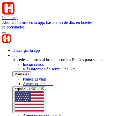
Ir a la app
Ahorra aún más en la app: hasta 20% de dto. en hoteles
seleccionados
Descargar la app
Accede a ahorros al instante con los Precios para socios
Iniciar sesión
Más información sobre One Key
Mensajes
Planea tu viaje
Atención al cliente
español · USD · US
Anunciar una propiedad