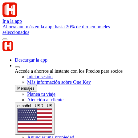
Ir a la app
Ahorra aún más en la app: hasta 20% de dto. en hoteles
seleccionados
Descargar la app
Accede a ahorros al instante con los Precios para socios
Iniciar sesión
Más información sobre One Key
Mensajes
Planea tu viaje
Atención al cliente
español · USD · US
Anunciar una propiedad