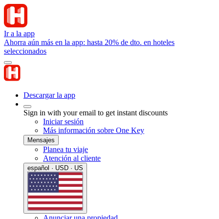
Ir a la app
Ahorra aún más en la app: hasta 20% de dto. en hoteles
seleccionados
Descargar la app
Sign in with your email to get instant discounts
Iniciar sesión
Más información sobre One Key
Mensajes
Planea tu viaje
Atención al cliente
español · USD · US
Anunciar una propiedad