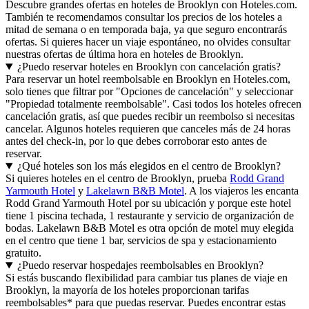
Descubre grandes ofertas en hoteles de Brooklyn con Hoteles.com.
También te recomendamos consultar los precios de los hoteles a
mitad de semana o en temporada baja, ya que seguro encontrarás
ofertas. Si quieres hacer un viaje espontáneo, no olvides consultar
nuestras ofertas de última hora en hoteles de Brooklyn.
¿Puedo reservar hoteles en Brooklyn con cancelación gratis?
Para reservar un hotel reembolsable en Brooklyn en Hoteles.com,
solo tienes que filtrar por "Opciones de cancelación" y seleccionar
"Propiedad totalmente reembolsable". Casi todos los hoteles ofrecen
cancelación gratis, así que puedes recibir un reembolso si necesitas
cancelar. Algunos hoteles requieren que canceles más de 24 horas
antes del check-in, por lo que debes corroborar esto antes de
reservar.
¿Qué hoteles son los más elegidos en el centro de Brooklyn?
Si quieres hoteles en el centro de Brooklyn, prueba
Rodd Grand
Yarmouth Hotel
y
Lakelawn B&B Motel
. A los viajeros les encanta
Rodd Grand Yarmouth Hotel por su ubicación y porque este hotel
tiene 1 piscina techada, 1 restaurante y servicio de organización de
bodas. Lakelawn B&B Motel es otra opción de motel muy elegida
en el centro que tiene 1 bar, servicios de spa y estacionamiento
gratuito.
¿Puedo reservar hospedajes reembolsables en Brooklyn?
Si estás buscando flexibilidad para cambiar tus planes de viaje en
Brooklyn, la mayoría de los hoteles proporcionan tarifas
reembolsables* para que puedas reservar. Puedes encontrar estas