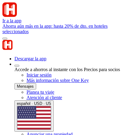
Ir a la app
Ahorra aún más en la app: hasta 20% de dto. en hoteles
seleccionados
Descargar la app
Accede a ahorros al instante con los Precios para socios
Iniciar sesión
Más información sobre One Key
Mensajes
Planea tu viaje
Atención al cliente
español · USD · US
Anunciar una propiedad