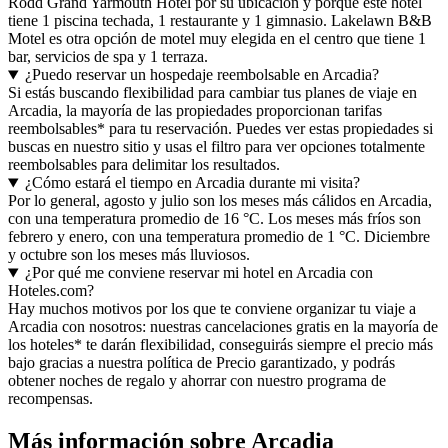
Rodd Grand Yarmouth Hotel por su ubicación y porque este hotel
tiene 1 piscina techada, 1 restaurante y 1 gimnasio. Lakelawn B&B
Motel es otra opción de motel muy elegida en el centro que tiene 1
bar, servicios de spa y 1 terraza.
¿Puedo reservar un hospedaje reembolsable en Arcadia?
Si estás buscando flexibilidad para cambiar tus planes de viaje en
Arcadia, la mayoría de las propiedades proporcionan tarifas
reembolsables* para tu reservación. Puedes ver estas propiedades si
buscas en nuestro sitio y usas el filtro para ver opciones totalmente
reembolsables para delimitar los resultados.
¿Cómo estará el tiempo en Arcadia durante mi visita?
Por lo general, agosto y julio son los meses más cálidos en Arcadia,
con una temperatura promedio de 16 °C. Los meses más fríos son
febrero y enero, con una temperatura promedio de 1 °C. Diciembre
y octubre son los meses más lluviosos.
¿Por qué me conviene reservar mi hotel en Arcadia con
Hoteles.com?
Hay muchos motivos por los que te conviene organizar tu viaje a
Arcadia con nosotros: nuestras cancelaciones gratis en la mayoría de
los hoteles* te darán flexibilidad, conseguirás siempre el precio más
bajo gracias a nuestra política de Precio garantizado, y podrás
obtener noches de regalo y ahorrar con nuestro programa de
recompensas.
Más información sobre Arcadia