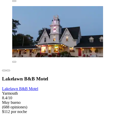
Lakelawn B&B Motel
Lakelawn B&B Motel
Yarmouth
8.4/10
Muy bueno
(688 opiniones)
$112 por noche