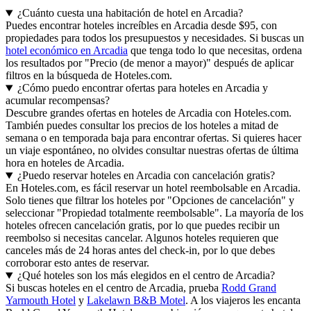
¿Cuánto cuesta una habitación de hotel en Arcadia?
Puedes encontrar hoteles increíbles en Arcadia desde $95, con
propiedades para todos los presupuestos y necesidades. Si buscas un
hotel económico en Arcadia
que tenga todo lo que necesitas, ordena
los resultados por "Precio (de menor a mayor)" después de aplicar
filtros en la búsqueda de Hoteles.com.
¿Cómo puedo encontrar ofertas para hoteles en Arcadia y
acumular recompensas?
Descubre grandes ofertas en hoteles de Arcadia con Hoteles.com.
También puedes consultar los precios de los hoteles a mitad de
semana o en temporada baja para encontrar ofertas. Si quieres hacer
un viaje espontáneo, no olvides consultar nuestras ofertas de última
hora en hoteles de Arcadia.
¿Puedo reservar hoteles en Arcadia con cancelación gratis?
En Hoteles.com, es fácil reservar un hotel reembolsable en Arcadia.
Solo tienes que filtrar los hoteles por "Opciones de cancelación" y
seleccionar "Propiedad totalmente reembolsable". La mayoría de los
hoteles ofrecen cancelación gratis, por lo que puedes recibir un
reembolso si necesitas cancelar. Algunos hoteles requieren que
canceles más de 24 horas antes del check-in, por lo que debes
corroborar esto antes de reservar.
¿Qué hoteles son los más elegidos en el centro de Arcadia?
Si buscas hoteles en el centro de Arcadia, prueba
Rodd Grand
Yarmouth Hotel
y
Lakelawn B&B Motel
. A los viajeros les encanta