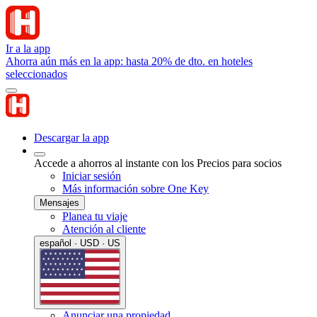
Ir a la app
Ahorra aún más en la app: hasta 20% de dto. en hoteles
seleccionados
Descargar la app
Accede a ahorros al instante con los Precios para socios
Iniciar sesión
Más información sobre One Key
Mensajes
Planea tu viaje
Atención al cliente
español · USD · US
Anunciar una propiedad