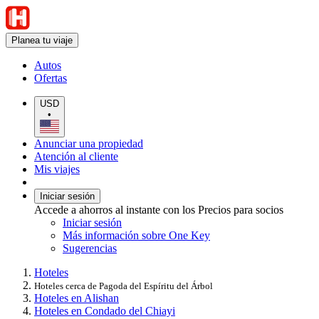
Planea tu viaje
Autos
Ofertas
USD
•
Anunciar una propiedad
Atención al cliente
Mis viajes
Iniciar sesión
Accede a ahorros al instante con los Precios para socios
Iniciar sesión
Más información sobre One Key
Sugerencias
Hoteles
Hoteles cerca de Pagoda del Espíritu del Árbol
Hoteles en Alishan
Hoteles en Condado del Chiayi