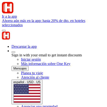
Ir a la app
Ahorra aún más en la app: hasta 20% de dto. en hoteles
seleccionados
Descargar la app
Sign in with your email to get instant discounts
Iniciar sesión
Más información sobre One Key
Mensajes
Planea tu viaje
Atención al cliente
español · USD · US
Anunciar una propiedad