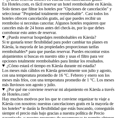
En Hoteles.com, es fácil reservar un hotel reembolsable en Käesla.
Solo tienes que filtrar los hoteles por "Opciones de cancelación" y
seleccionar "Propiedad totalmente reembolsable". Casi todos los
hoteles ofrecen cancelación gratis, así que puedes recibir un
reembolso si necesitas cancelar. Algunos hoteles requieren que
canceles más de 24 horas antes del check-in, por lo que debes
corroborar esto antes de reservar.
¿Puedo reservar hospedajes reembolsables en Käesla?
Si te gustaría tener flexibilidad para poder cambiar tus planes en
Käesla, la mayoría de las propiedades proporcionan tarifas
reembolsables* para que puedas reservar. Puedes encontrar estos
alojamientos si buscas en nuestro sitio y usas el filtro para ver
opciones totalmente reembolsables para limitar los resultados.
¿Cómo estará el tiempo en Käesla durante mi estadía?
Los meses más cálidos en Käesla generalmente son julio y agosto,
con una temperatura promedio de 16 °C. Febrero y enero son los
meses más fríos, con una temperatura promedio de 1 °C. Los meses
más lluviosos son agosto y julio.
¿Por qué me conviene reservar mi alojamiento en Käesla a través
de Hoteles.com?
Hay muchos motivos por los que te conviene organizar tu viaje a
Käesla con nosotros: nuestras cancelaciones gratis en la mayoría de
los hoteles* te darán la flexibilidad que estás buscando, conseguirás
siempre el precio más bajo gracias a nuestra política de Precio
garantizado, y nuestro programa de recompensas te permite obtener