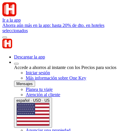
Ir a la app
Ahorra aún más en la app: hasta 20% de dto. en hoteles
seleccionados
Descargar la app
Accede a ahorros al instante con los Precios para socios
Iniciar sesión
Más información sobre One Key
Mensajes
Planea tu viaje
Atención al cliente
español · USD · US
Anunciar una propiedad