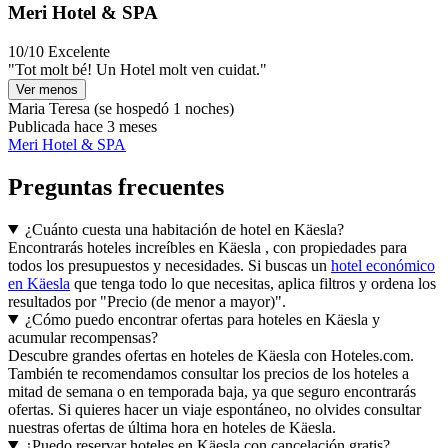
Meri Hotel & SPA
10/10
Excelente
"Tot molt bé! Un Hotel molt ven cuidat."
Ver menos
Maria Teresa
(se hospedó 1 noches)
Publicada hace 3 meses
Meri Hotel & SPA
Preguntas frecuentes
¿Cuánto cuesta una habitación de hotel en Käesla?
Encontrarás hoteles increíbles en Käesla , con propiedades para
todos los presupuestos y necesidades. Si buscas un
hotel económico
en Käesla
que tenga todo lo que necesitas, aplica filtros y ordena los
resultados por "Precio (de menor a mayor)".
¿Cómo puedo encontrar ofertas para hoteles en Käesla y
acumular recompensas?
Descubre grandes ofertas en hoteles de Käesla con Hoteles.com.
También te recomendamos consultar los precios de los hoteles a
mitad de semana o en temporada baja, ya que seguro encontrarás
ofertas. Si quieres hacer un viaje espontáneo, no olvides consultar
nuestras ofertas de última hora en hoteles de Käesla.
¿Puedo reservar hoteles en Käesla con cancelación gratis?