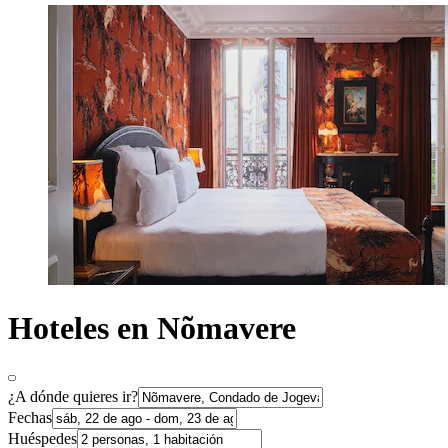
Hoteles en Nõmavere
¿A dónde quieres ir?
Fechas
Huéspedes