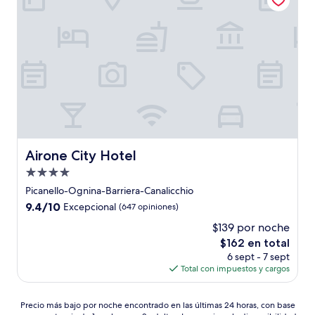
Airone City Hotel
Airone City Hotel
Propiedad
de
Picanello-Ognina-Barriera-Canalicchio
4.0
9.4
9.4/10
Excepcional
(647 opiniones)
estrellas
de
$139 por noche
10,
El
$162 en total
Excepcional,
precio
(647
6 sept - 7 sept
actual
opiniones)
Total con impuestos y cargos
es
de
Precio
$162
Precio más bajo por noche encontrado en las últimas 24 horas, con base