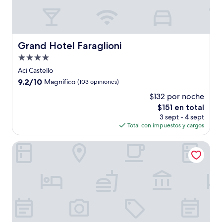
Grand Hotel Faraglioni
Grand Hotel Faraglioni
Propiedad
de
Aci Castello
4.0
9.2
9.2/10
Magnífico
(103 opiniones)
estrellas
de
$132 por noche
10,
El
$151 en total
Magnífico,
precio
(103
3 sept - 4 sept
actual
opiniones)
Total con impuestos y cargos
es
de
Viscuso house
$151