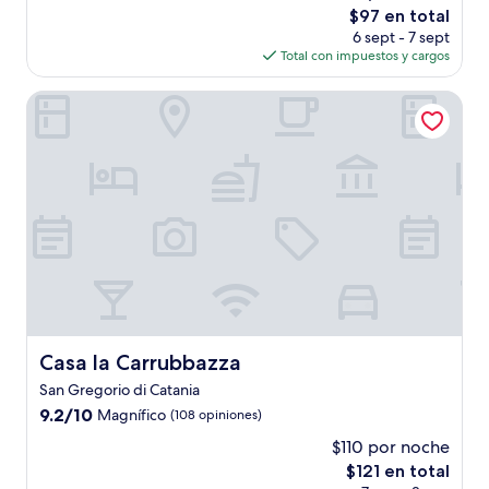
El
$97 en total
precio
6 sept - 7 sept
actual
Total con impuestos y cargos
es
de
Casa la Carrubbazza
$97
Casa la Carrubbazza
Casa la Carrubbazza
San Gregorio di Catania
9.2
9.2/10
Magnífico
(108 opiniones)
de
$110 por noche
10,
El
$121 en total
Magnífico,