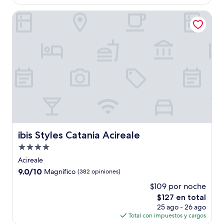
es
de
ibis Styles Catania Acireale
$75
ibis Styles Catania Acireale
ibis Styles Catania Acireale
Propiedad
de
Acireale
4.0
9.0
9.0/10
Magnífico
(382 opiniones)
estrellas
de
$109 por noche
10,
El
$127 en total
Magnífico,
precio
(382
25 ago - 26 ago
actual
opiniones)
Total con impuestos y cargos
es