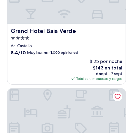
Grand Hotel Baia Verde
Grand Hotel Baia Verde
Propiedad
de
Aci Castello
4.0
8.4
8.4/10
Muy bueno
(1,000 opiniones)
estrellas
de
$125 por noche
10,
El
$143 en total
Muy
precio
bueno,
6 sept - 7 sept
actual
(1,000
Total con impuestos y cargos
es
opiniones)
de
Hotel Malavoglia
$143