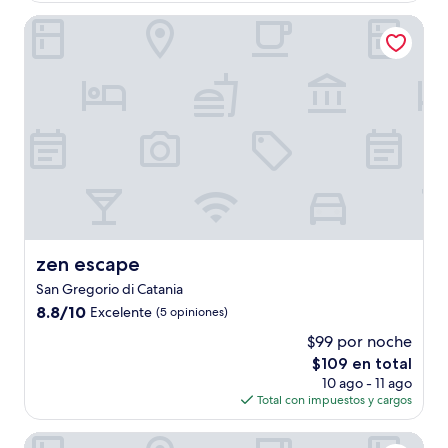
de
zen escape
$127
zen escape
zen escape
San Gregorio di Catania
8.8
8.8/10
Excelente
(5 opiniones)
de
$99 por noche
10,
El
$109 en total
Excelente,
precio
(5
10 ago - 11 ago
actual
opiniones)
Total con impuestos y cargos
es
de
Hotel Nettuno