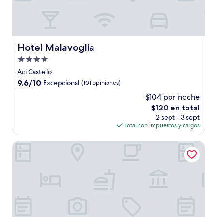
Hotel Malavoglia
Hotel Malavoglia
Propiedad
de
Aci Castello
4.0
9.6
9.6/10
Excepcional
(101 opiniones)
estrellas
de
$104 por noche
10,
El
$120 en total
Excepcional,
precio
(101
2 sept - 3 sept
actual
opiniones)
Total con impuestos y cargos
es
de
Grand Hotel Faraglioni
$120