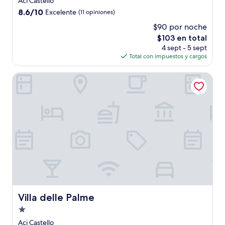
Aci Castello
8.6
8.6/10
Excelente
(11 opiniones)
de
$90 por noche
10,
El
$103 en total
Excelente,
precio
(11
4 sept - 5 sept
actual
opiniones)
Total con impuestos y cargos
es
de
Villa delle Palme
$103
Villa delle Palme
Villa delle Palme
Propiedad
de
Aci Castello