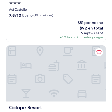
Propiedad
de
Aci Castello
3.0
7.8
7.8/10
Bueno
(25 opiniones)
estrellas
de
$81 por noche
10,
El
$92 en total
Bueno,
precio
(25
6 sept - 7 sept
actual
opiniones)
Total con impuestos y cargos
es
de
Ciclope Resort
$92
Ciclope Resort
Ciclope Resort