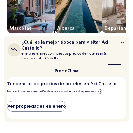
de
1
noche
para
2
adultos.
Mascotas
Alberca
Departa­men
Los
precios
¿Cuál
¿Cuál es la mejor época para visitar Aci
y
es
Castello?
la
la
enero es el mes con nuestros precios de hoteles más
disponibilidad
mejor
baratos en Aci Castello
están
época
sujetos
para
visitar
a
Precio
Clima
Aci
cambios.
Castello?
Aplican
Tendencias de precios de hoteles en Aci Castello
términos
adicionales.
Los precios se basan en tarifas de una sola noche para dos personas
Ver propiedades en enero