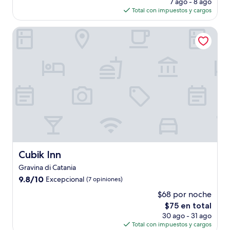
precio
(108
7 ago - 8 ago
actual
opiniones)
Total con impuestos y cargos
es
de
Cubik Inn
$121
Cubik Inn
Cubik Inn
Gravina di Catania
9.8
9.8/10
Excepcional
(7 opiniones)
de
$68 por noche
10,
El
$75 en total
Excepcional,
precio
(7
30 ago - 31 ago
actual
opiniones)
Total con impuestos y cargos