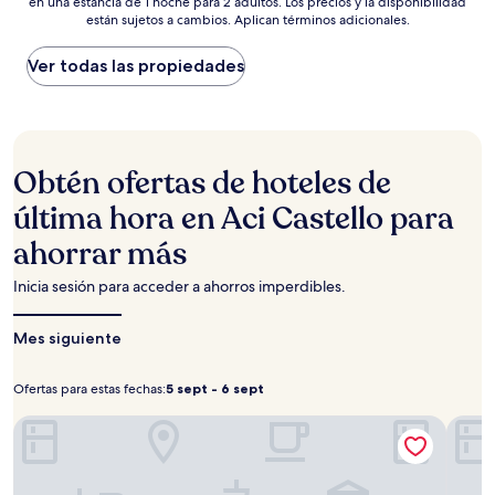
en una estancia de 1 noche para 2 adultos. Los precios y la disponibilidad
más
están sujetos a cambios. Aplican términos adicionales.
bajo
por
noche
Ver todas las propiedades
encontrado
en
las
últimas
24
Obtén ofertas de hoteles de
horas,
con
última hora en Aci Castello para
base
ahorrar más
en
una
estancia
Inicia sesión para acceder a ahorros imperdibles.
de
1
Mes siguiente
noche
para
2
Ofertas para estas fechas:
5 sept - 6 sept
Ofertas
5
adultos.
para
sept
Los
Grand Hotel Baia Verde
Hotel
precios
estas
-
y
fechas:
6
la
sept