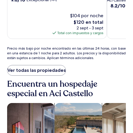
Catania
de
4.0
estrellas
8.2
8.2/10
Mu
10,
Hotel
de
estrellas
Excepcional,
$104 por noche
10,
&
(101)
Muy
El
$120 en total
Conference
bueno,
precio
2 sept - 3 sept
Center
(819)
actual
Total con impuestos y cargos
es
de
Precio
$120
Precio más bajo por noche encontrado en las últimas 24 horas, con base
en una estancia de 1 noche para 2 adultos. Los precios y la disponibilidad
más
están sujetos a cambios. Aplican términos adicionales.
bajo
por
noche
Ver todas las propiedades
encontrado
en
Encuentra un hospedaje
las
especial en Aci Castello
últimas
24
horas,
Buscar propiedades que aceptan mascotas
Buscar propiedades con alberca
Buscar depar
con
base
en
una
estancia