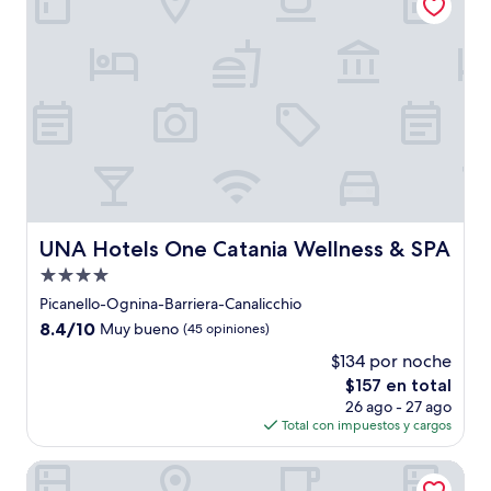
UNA Hotels One Catania Wellness & SPA
UNA Hotels One Catania Wellness & SPA
Propiedad
de
Picanello-Ognina-Barriera-Canalicchio
4.0
8.4
8.4/10
Muy bueno
(45 opiniones)
estrellas
de
$134 por noche
10,
El
$157 en total
Muy
precio
bueno,
26 ago - 27 ago
actual
(45
Total con impuestos y cargos
es
opiniones)
de
Airone City Hotel
$157