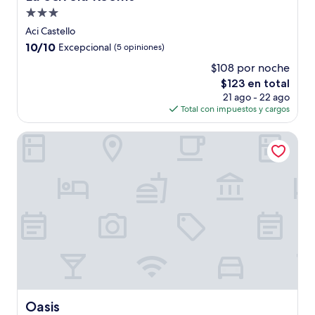
Propiedad
de
Aci Castello
3.0
10.0
10/10
Excepcional
(5 opiniones)
estrellas
de
$108 por noche
10,
El
$123 en total
Excepcional,
precio
(5
21 ago - 22 ago
actual
opiniones)
Total con impuestos y cargos
es
de
Oasis
$123
Oasis
Oasis