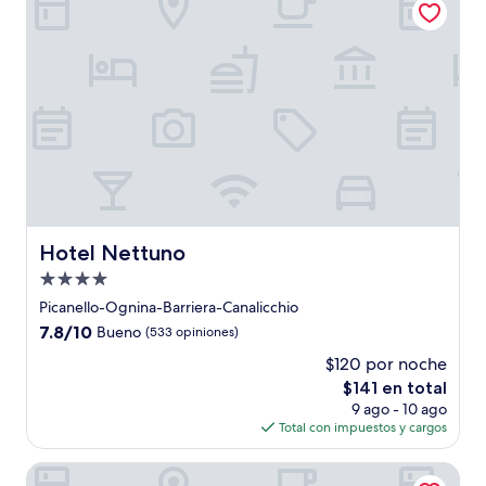
$109
Hotel Nettuno
Hotel Nettuno
Propiedad
de
Picanello-Ognina-Barriera-Canalicchio
4.0
7.8
7.8/10
Bueno
(533 opiniones)
estrellas
de
$120 por noche
10,
El
$141 en total
Bueno,
precio
(533
9 ago - 10 ago
actual
opiniones)
Total con impuestos y cargos
es
de
UNA Hotels One Catania Wellness & SPA
$141