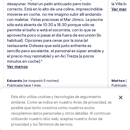
desayunar. Hotel un pelín anticuado pero todo
la Villa b
correcto. Está en lo alto de una colina, imprescindible
Ver meno
moverse en coche, no me imagino subir allí andando
con maletas. Vistas preciosas al Mar Jónico. La piscina
sólo está abierta de 10:30 a 18:30 porque sólo se
permite el baño si está el socorrista, con lo que se
aprovecha poco si pasas el día fuera de excursión (lo
habitual). Opciones para cenar por la zona (el
restaurante Odissea que está justo enfrente es
sencillo pero excelente, el personal es súper amable y
el precio muy razonable) y en Aci Trezza (a pocos
minutos en coche)."
Ver menos
Eduardo
(se hospedó 5 noches)
Matteo
(s
Publicada hace 1 mes
Publicada 
Este sitio utiliza cookies y tecnologías de seguimiento
similares. Como se indica en nuestro Aviso de privacidad, es
Preguntas frecuentes
posible que tanto nosotros como nuestros socios
recopilemos datos personales y otros detalles. Al continuar
¿Cuánto cuesta una habitación de hotel en Aci Castello?
utilizando nuestro sitio web, aceptas nuestro Aviso de
privacidad y los Términos de servicio.
Puedes encontrar hoteles increíbles en Aci Castello