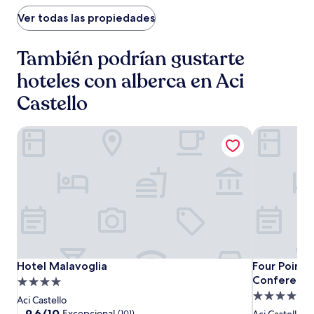
de
$120
Ver todas las propiedades
También podrían gustarte
hoteles con alberca en Aci
Castello
Hotel Malavoglia
Four Points
Hotel
Hotel
Four
Hotel Malavoglia
Four Points
Hotel Malavoglia
Four Points
Malavoglia
Malavoglia
Points
Conference
Propiedad
by
Propiedad
de
Aci Castello
Sheraton
de
4.0
9.6
9.6/10
Excepcional
(101)
Aci Castello