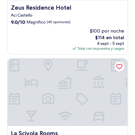
Zeus Residence Hotel
Zeus Residence Hotel
Aci Castello
9.0
9.0/10
Magnífico
(45 opiniones)
de
$100 por noche
10,
El
$114 en total
Magnífico,
precio
(45
4 sept - 5 sept
actual
opiniones)
Total con impuestos y cargos
es
de
La Scivola Rooms
$114
La Scivola Rooms
La Scivola Rooms