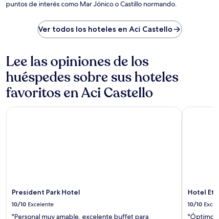
puntos de interés como Mar Jónico o Castillo normando.
Ver todos los hoteles en Aci Castello
Lee las opiniones de los
huéspedes sobre sus hoteles
favoritos en Aci Castello
President Park Hotel
Hotel Etne
President Park Hotel
Hotel Etn
10/10
Excelente
10/10
Excel
"Personal muy amable, excelente buffet para
"Óptimo ho