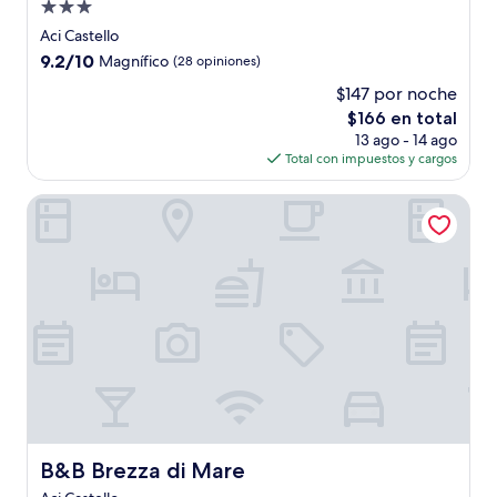
Propiedad
de
Aci Castello
3.0
9.2
9.2/10
Magnífico
(28 opiniones)
estrellas
de
$147 por noche
10,
El
$166 en total
Magnífico,
precio
(28
13 ago - 14 ago
actual
opiniones)
Total con impuestos y cargos
es
de
B&B Brezza di Mare
$166
B&B Brezza di Mare
B&B Brezza di Mare