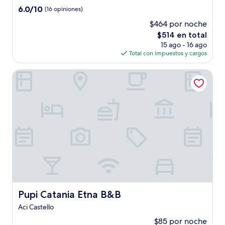
1.0
6.0
6.0/10
(16 opiniones)
estrella
de
$464 por noche
10,
El
$514 en total
(16
precio
opiniones)
15 ago - 16 ago
actual
Total con impuestos y cargos
es
de
Pupi Catania Etna B&B
$514
Pupi Catania Etna B&B
Pupi Catania Etna B&B
Aci Castello
$85 por noche