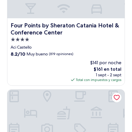
Four Points by Sheraton Catania Hotel & Conference Ce
Four Points by Sheraton Catania Hotel &
Conference Center
Propiedad
de
Aci Castello
4.0
8.2
8.2/10
Muy bueno
(819 opiniones)
estrellas
de
$141 por noche
10,
El
$161 en total
Muy
precio
bueno,
1 sept - 2 sept
actual
(819
Total con impuestos y cargos
es
opiniones)
de
Grand Hotel Baia Verde
$161