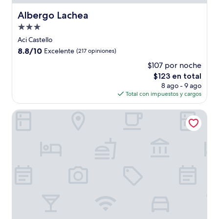
Albergo Lachea
Albergo Lachea
Propiedad
de
Aci Castello
3.0
8.8
8.8/10
Excelente
(217 opiniones)
estrellas
de
$107 por noche
10,
El
$123 en total
Excelente,
precio
(217
8 ago - 9 ago
actual
opiniones)
Total con impuestos y cargos
es
de
Zeus Residence Hotel
$123