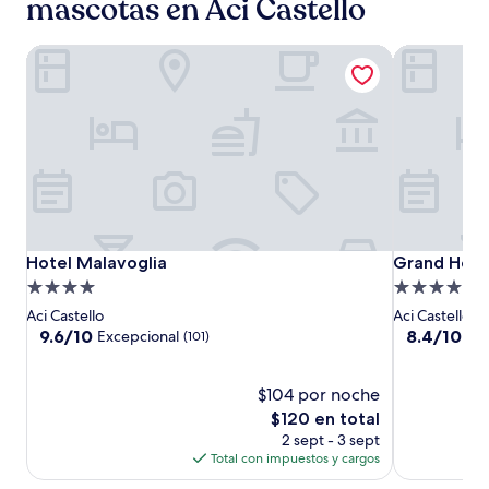
mascotas en Aci Castello
Hotel Malavoglia
Grand Hotel
Hotel
Hotel
Grand
Hotel Malavoglia
Grand Hotel
Hotel Malavoglia
Grand Hote
Malavoglia
Malavoglia
Hotel
Propiedad
Propiedad
Baia
de
de
Aci Castello
Aci Castello
Verde
4.0
4.0
9.6
8.4
9.6/10
8.4/10
Excepcional
Mu
(101)
de
de
estrellas
estrellas
10,
10,
Excepcional,
$104 por noche
Muy
(101)
bueno,
El
$120 en total
(1000)
precio
2 sept - 3 sept
actual
Total con impuestos y cargos
es