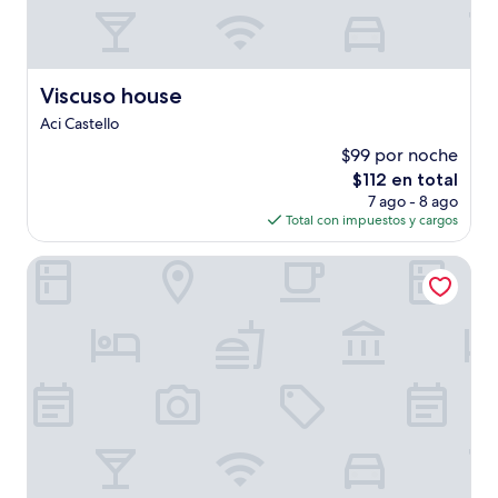
Viscuso house
Viscuso house
Aci Castello
$99 por noche
El
$112 en total
precio
7 ago - 8 ago
actual
Total con impuestos y cargos
es
de
Albergo Lachea
$112