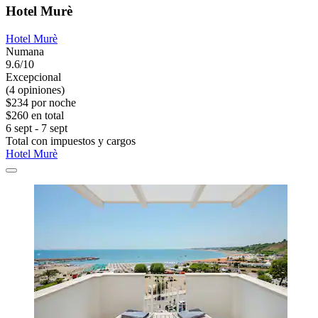
Hotel Murè
Hotel Murè
Numana
9.6/10
Excepcional
(4 opiniones)
$234 por noche
$260 en total
6 sept - 7 sept
Total con impuestos y cargos
Hotel Murè