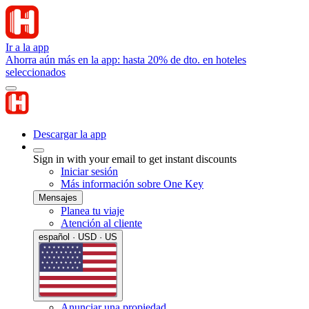
Ir a la app
Ahorra aún más en la app: hasta 20% de dto. en hoteles
seleccionados
Descargar la app
Sign in with your email to get instant discounts
Iniciar sesión
Más información sobre One Key
Mensajes
Planea tu viaje
Atención al cliente
español · USD · US
Anunciar una propiedad