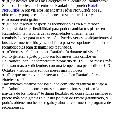
¿Qué hoteles son los más elegidos en el centro de Raufarhofn?
Si buscas hoteles en el centro de Raufarhofn, prueba
Hótel
Norðurljós
. A los viajeros les encanta Hótel Norðurljós por su
ubicación y porque este hotel tiene 1 restaurante, 1 bar y
estacionamiento gratuito.
¿Puedo reservar hospedajes reembolsables en Raufarhofn?
Si te gustaría tener flexibilidad para poder cambiar tus planes en
Raufarhofn, la mayoría de las propiedades ofrecen tarifas
reembolsables* para tu reservación. Puedes ver estos alojamientos si
buscas en nuestro sitio y usas el filtro para ver opciones totalmente
reembolsables para delimitar los resultados.
¿Cómo estará el tiempo en Raufarhofn durante mi visita?
Por lo general, agosto y julio son los meses más cálidos en
Raufarhofn, con una temperatura promedio de 9 °C. Los meses más
fríos son marzo y diciembre, con una temperatura promedio de 0 °C.
Octubre y septiembre son los meses más lluviosos.
¿Por qué me conviene reservar mi hotel en Raufarhofn con
Hoteles.com?
Hay muchos motivos por los que te conviene organizar tu viaje a
Raufarhofn con nosotros: nuestras cancelaciones gratis en la
mayoría de los hoteles* te darán flexibilidad, conseguirás siempre el
precio más bajo gracias a nuestra política de Precio garantizado, y
podrás obtener noches de regalo y ahorrar con nuestro programa de
recompensas.