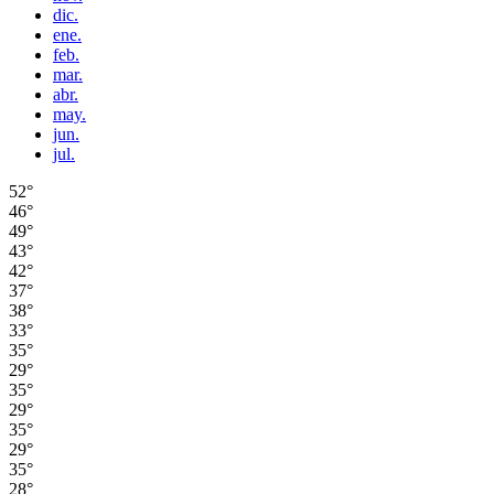
dic.
ene.
feb.
mar.
abr.
may.
jun.
jul.
52°
46°
49°
43°
42°
37°
38°
33°
35°
29°
35°
29°
35°
29°
35°
28°