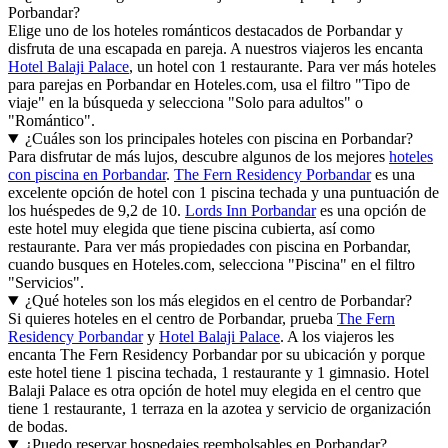
Porbandar?
Elige uno de los hoteles románticos destacados de Porbandar y
disfruta de una escapada en pareja. A nuestros viajeros les encanta
Hotel Balaji Palace
, un hotel con 1 restaurante. Para ver más hoteles
para parejas en Porbandar en Hoteles.com, usa el filtro "Tipo de
viaje" en la búsqueda y selecciona "Solo para adultos" o
"Romántico".
¿Cuáles son los principales hoteles con piscina en Porbandar?
Para disfrutar de más lujos, descubre algunos de los mejores
hoteles
con piscina en Porbandar
.
The Fern Residency Porbandar
es una
excelente opción de hotel con 1 piscina techada y una puntuación de
los huéspedes de 9,2 de 10.
Lords Inn Porbandar
es una opción de
este hotel muy elegida que tiene piscina cubierta, así como
restaurante. Para ver más propiedades con piscina en Porbandar,
cuando busques en Hoteles.com, selecciona "Piscina" en el filtro
"Servicios".
¿Qué hoteles son los más elegidos en el centro de Porbandar?
Si quieres hoteles en el centro de Porbandar, prueba
The Fern
Residency Porbandar
y
Hotel Balaji Palace
. A los viajeros les
encanta The Fern Residency Porbandar por su ubicación y porque
este hotel tiene 1 piscina techada, 1 restaurante y 1 gimnasio. Hotel
Balaji Palace es otra opción de hotel muy elegida en el centro que
tiene 1 restaurante, 1 terraza en la azotea y servicio de organización
de bodas.
¿Puedo reservar hospedajes reembolsables en Porbandar?