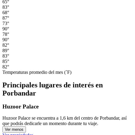
65°
83°
68°
87°
73°
90°
78°
90°
82°
89°
83°
85°
82°
Temperaturas promedio del mes (˚F)
Principales lugares de interés en
Porbandar
Huzoor Palace
Huzoor Palace se encuentra a 1,6 km del centro de Porbandar, así
que podrás dedicarle un momento durante tu viaje.
Ver menos