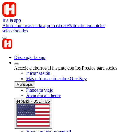
Ir a la app
Ahorra aún más en la app: hasta 20% de dto. en hoteles
seleccionados
Descargar la app
Accede a ahorros al instante con los Precios para socios
Iniciar sesión
Más información sobre One Key
Mensajes
Planea tu viaje
Atención al cliente
español · USD · US
Anunciar una propiedad