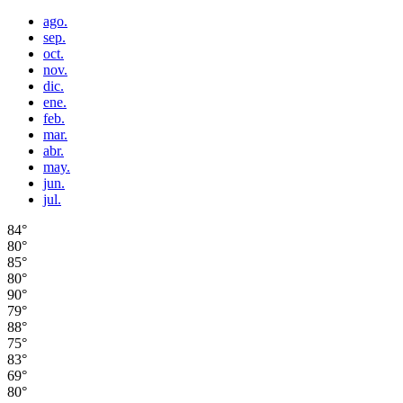
ago.
sep.
oct.
nov.
dic.
ene.
feb.
mar.
abr.
may.
jun.
jul.
84°
80°
85°
80°
90°
79°
88°
75°
83°
69°
80°