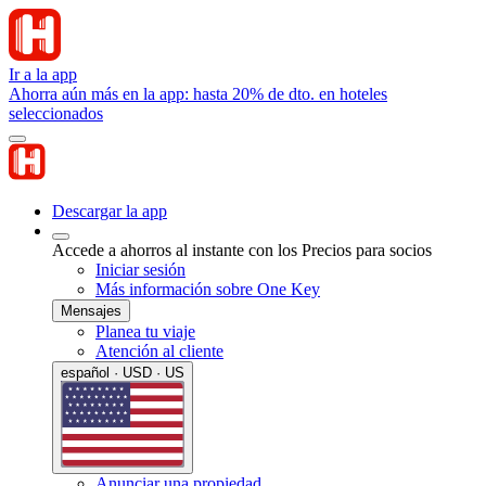
Ir a la app
Ahorra aún más en la app: hasta 20% de dto. en hoteles
seleccionados
Descargar la app
Accede a ahorros al instante con los Precios para socios
Iniciar sesión
Más información sobre One Key
Mensajes
Planea tu viaje
Atención al cliente
español · USD · US
Anunciar una propiedad