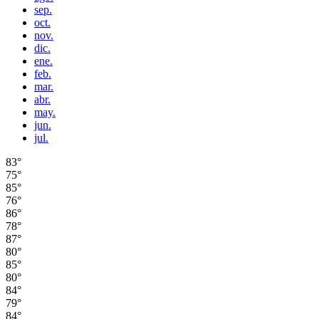
sep.
oct.
nov.
dic.
ene.
feb.
mar.
abr.
may.
jun.
jul.
83°
75°
85°
76°
86°
78°
87°
80°
85°
80°
84°
79°
84°