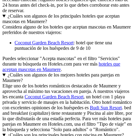
24 horas antes del check-in, por lo que debes corroborar esto antes
de reservar.
¿Cuáles son algunos de los principales hoteles que aceptan
mascotas en Maumere?
Considera alguno de los hoteles que aceptan mascotas en Maumere
preferidos de nuestros viajeros:
Coconut Garden Beach Resort
: hotel que tiene una
puntuación de los huéspedes de 9 de 10
Puedes seleccionar "Acepta mascotas" en el filtro "Servicios"
durante tu búsqueda en Hoteles.com para ver más
hoteles que
aceptan mascotas en Maumere
.
¿Cuáles son algunos de los mejores hoteles para parejas en
Maumere?
Elige uno de los hoteles románticos destacados de Maumere y
aprovecha al máximo tus vacaciones en pareja. A nuestros viajeros
les encanta
Coconut Garden Beach Resort
, un hotel con 1 playa
privada y servicio de masajes en la habitación. Otro hotel romántico
con excelentes opiniones de los huéspedes es
Budi Sun Resort
. bed
and breakfast (capitalize) tiene restaurante y Piscina al aire libre, por
lo que disfrutarás de una estadía perfecta. Para ver más hoteles para
parejas en Maumere en Hoteles.com, usa el filtro "Tipo de viaje" en
la búsqueda y selecciona "Solo para adultos" o "Romántico".
¿Cuáles son los principales hoteles con piscina en Maumere?