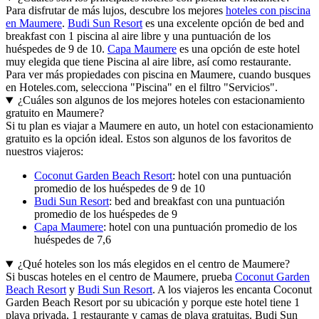
Para disfrutar de más lujos, descubre los mejores
hoteles con piscina
en Maumere
.
Budi Sun Resort
es una excelente opción de bed and
breakfast con 1 piscina al aire libre y una puntuación de los
huéspedes de 9 de 10.
Capa Maumere
es una opción de este hotel
muy elegida que tiene Piscina al aire libre, así como restaurante.
Para ver más propiedades con piscina en Maumere, cuando busques
en Hoteles.com, selecciona "Piscina" en el filtro "Servicios".
¿Cuáles son algunos de los mejores hoteles con estacionamiento
gratuito en Maumere?
Si tu plan es viajar a Maumere en auto, un hotel con estacionamiento
gratuito es la opción ideal. Estos son algunos de los favoritos de
nuestros viajeros:
Coconut Garden Beach Resort
: hotel con una puntuación
promedio de los huéspedes de 9 de 10
Budi Sun Resort
: bed and breakfast con una puntuación
promedio de los huéspedes de 9
Capa Maumere
: hotel con una puntuación promedio de los
huéspedes de 7,6
¿Qué hoteles son los más elegidos en el centro de Maumere?
Si buscas hoteles en el centro de Maumere, prueba
Coconut Garden
Beach Resort
y
Budi Sun Resort
. A los viajeros les encanta Coconut
Garden Beach Resort por su ubicación y porque este hotel tiene 1
playa privada, 1 restaurante y camas de playa gratuitas. Budi Sun