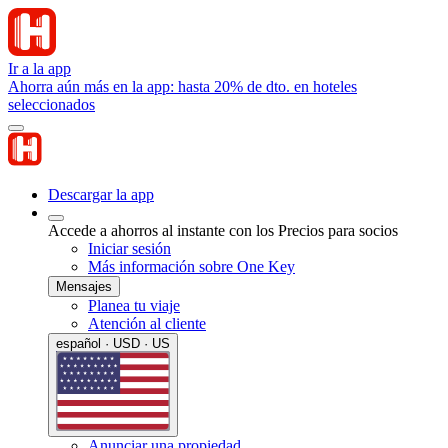
Ir a la app
Ahorra aún más en la app: hasta 20% de dto. en hoteles
seleccionados
Descargar la app
Accede a ahorros al instante con los Precios para socios
Iniciar sesión
Más información sobre One Key
Mensajes
Planea tu viaje
Atención al cliente
español · USD · US
Anunciar una propiedad