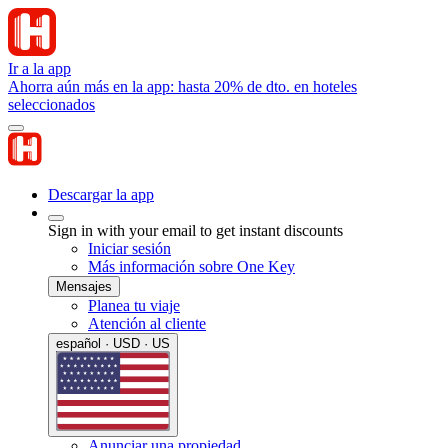
Ir a la app
Ahorra aún más en la app: hasta 20% de dto. en hoteles
seleccionados
Descargar la app
Sign in with your email to get instant discounts
Iniciar sesión
Más información sobre One Key
Mensajes
Planea tu viaje
Atención al cliente
español · USD · US
Anunciar una propiedad