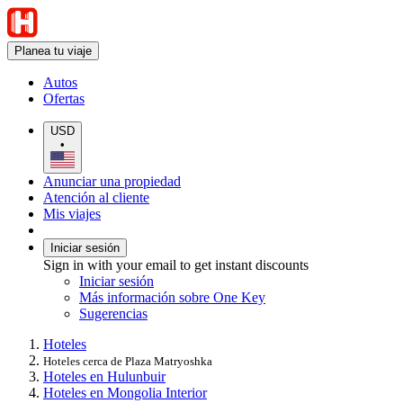
Planea tu viaje
Autos
Ofertas
USD
•
Anunciar una propiedad
Atención al cliente
Mis viajes
Iniciar sesión
Sign in with your email to get instant discounts
Iniciar sesión
Más información sobre One Key
Sugerencias
Hoteles
Hoteles cerca de Plaza Matryoshka
Hoteles en Hulunbuir
Hoteles en Mongolia Interior