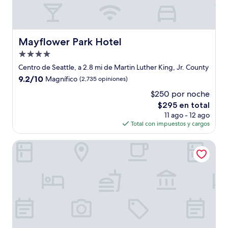
Mayflower Park Hotel
Mayflower Park Hotel
Propiedad
de
Centro de Seattle, a 2.8 mi de Martin Luther King, Jr. County
4.0
9.2
9.2/10
Magnífico
(2,735 opiniones)
estrellas
de
$250 por noche
10,
El
$295 en total
Magnífico,
precio
(2,735
11 ago - 12 ago
actual
opiniones)
Total con impuestos y cargos
es
de
Crowne Plaza Seattle - Downtown by IHG
$295