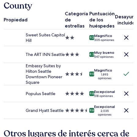
County
base
en
Categoría
Puntuación
una
Desayun
Propiedad
de
de los
estancia
incluido
estrellas
huéspedes
de
1
Sweet Suites Capitol
Magnífico
noche
Propiedad
9.2
Hill
305 opiniones
para
de
2
2.0
Muy bueno
adultos.
estrellas
The ART INN Seattle
Propiedad
8.2
547 opiniones
Los
de
precios
3.0
Embassy Suites by
y
Magnífico
estrellas
Hilton Seattle
Propiedad
9.0
1,893
la
Downtown Pioneer
opiniones
de
disponibilidad
Square
3.5
están
estrellas
Excepcional
sujetos
Populus Seattle
Propiedad
9.8
518 opiniones
a
de
cambios.
4.0
Excepcional
Aplican
estrellas
Grand Hyatt Seattle
Propiedad
9.6
2,035
términos
opiniones
de
adicionales.
4.5
estrellas
Otros lugares de interés cerca de