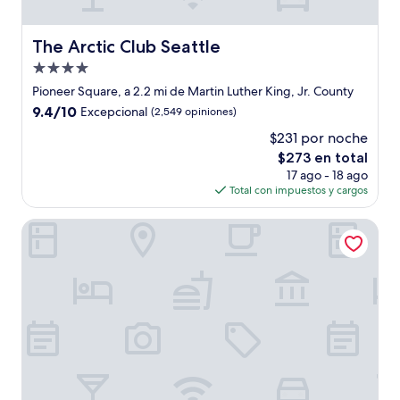
The Arctic Club Seattle
The Arctic Club Seattle
Propiedad
de
Pioneer Square, a 2.2 mi de Martin Luther King, Jr. County
4.0
9.4
9.4/10
Excepcional
(2,549 opiniones)
estrellas
de
$231 por noche
10,
El
$273 en total
Excepcional,
precio
(2,549
17 ago - 18 ago
actual
opiniones)
Total con impuestos y cargos
es
de
Warwick Seattle
$273