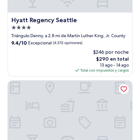
Hyatt Regency Seattle
Hyatt Regency Seattle
Propiedad
de
Triángulo Denny, a 2.8 mi de Martin Luther King, Jr. County
4.0
9.4
9.4/10
Excepcional
(4,372 opiniones)
estrellas
de
$246 por noche
10,
El
$290 en total
Excepcional,
precio
(4,372
13 ago - 14 ago
actual
opiniones)
Total con impuestos y cargos
es
de
Oxford Seattle
$290