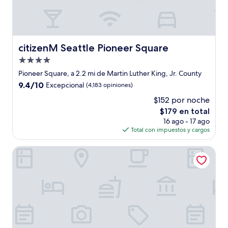
citizenM Seattle Pioneer Square
citizenM Seattle Pioneer Square
Propiedad
de
Pioneer Square, a 2.2 mi de Martin Luther King, Jr. County
4.0
9.4
9.4/10
Excepcional
(4,183 opiniones)
estrellas
de
$152 por noche
10,
El
$179 en total
Excepcional,
precio
(4,183
16 ago - 17 ago
actual
opiniones)
Total con impuestos y cargos
es
de
Executive Hotel Pacific
$179