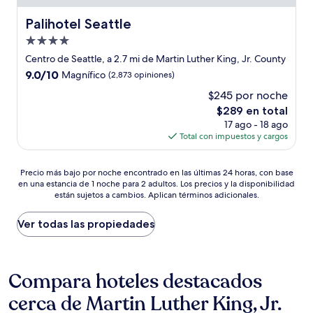
Palihotel Seattle
Palihotel Seattle
Propiedad
de
Centro de Seattle, a 2.7 mi de Martin Luther King, Jr. County
4.0
9.0
9.0/10
Magnífico
(2,873 opiniones)
estrellas
de
$245 por noche
10,
El
$289 en total
Magnífico,
precio
(2,873
17 ago - 18 ago
actual
opiniones)
Total con impuestos y cargos
es
de
Precio
$289
Precio más bajo por noche encontrado en las últimas 24 horas, con base
en una estancia de 1 noche para 2 adultos. Los precios y la disponibilidad
más
están sujetos a cambios. Aplican términos adicionales.
bajo
por
noche
Ver todas las propiedades
encontrado
en
las
últimas
Compara hoteles destacados
24
cerca de Martin Luther King, Jr.
horas,
con