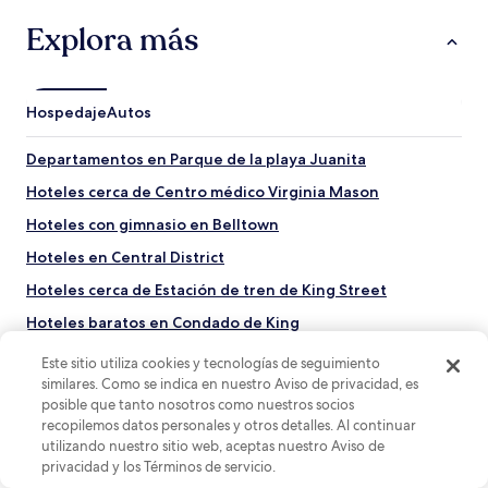
Explora más
Hospedaje
Autos
Departamentos en Parque de la playa Juanita
Hoteles cerca de Centro médico Virginia Mason
Hoteles con gimnasio en Belltown
Hoteles en Central District
Hoteles cerca de Estación de tren de King Street
Hoteles baratos en Condado de King
Hostales en Parque de playa Matthews
Este sitio utiliza cookies y tecnologías de seguimiento
similares. Como se indica en nuestro Aviso de privacidad, es
Apart-Hoteles en Seattle
posible que tanto nosotros como nuestros socios
Hoteles en Seattle
recopilemos datos personales y otros detalles. Al continuar
utilizando nuestro sitio web, aceptas nuestro Aviso de
Hoteles familiares cerca de Distrito Financiero Central de
privacidad y los Términos de servicio.
Destinos principales
Seattle