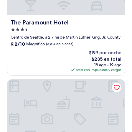
The Paramount Hotel
The Paramount Hotel
Propiedad
de
Centro de Seattle, a 2.7 mi de Martin Luther King, Jr. County
3.5
9.2
9.2/10
Magnífico
(3,614 opiniones)
estrellas
de
$199 por noche
10,
El
$235 en total
Magnífico,
precio
(3,614
18 ago - 19 ago
actual
opiniones)
Total con impuestos y cargos
es
de
Hotel Max
$235