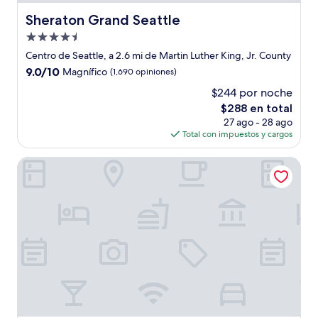
Sheraton Grand Seattle
Sheraton Grand Seattle
Propiedad
de
Centro de Seattle, a 2.6 mi de Martin Luther King, Jr. County
4.5
9.0
9.0/10
Magnífico
(1,690 opiniones)
estrellas
de
$244 por noche
10,
El
$288 en total
Magnífico,
precio
(1,690
27 ago - 28 ago
actual
opiniones)
Total con impuestos y cargos
es
de
Mediterranean Inn
$288