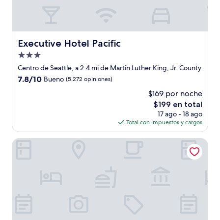
Executive Hotel Pacific
Executive Hotel Pacific
Propiedad
de
Centro de Seattle, a 2.4 mi de Martin Luther King, Jr. County
3.0
7.8
7.8/10
Bueno
(5,272 opiniones)
estrellas
de
$169 por noche
10,
El
$199 en total
Bueno,
precio
(5,272
17 ago - 18 ago
actual
opiniones)
Total con impuestos y cargos
es
de
Coast Seattle Downtown Hotel by APA
$199