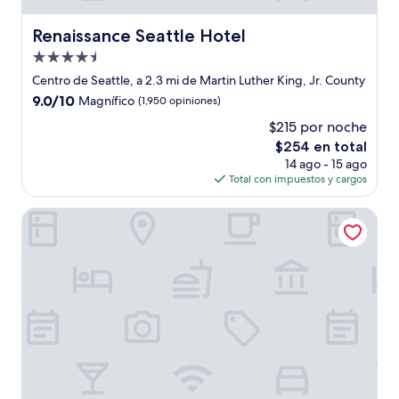
Renaissance Seattle Hotel
Renaissance Seattle Hotel
Propiedad
de
Centro de Seattle, a 2.3 mi de Martin Luther King, Jr. County
4.5
9.0
9.0/10
Magnífico
(1,950 opiniones)
estrellas
de
$215 por noche
10,
El
$254 en total
Magnífico,
precio
(1,950
14 ago - 15 ago
actual
opiniones)
Total con impuestos y cargos
es
de
Embassy Suites by Hilton Seattle Downtown Pioneer Squa
$254