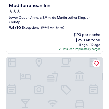
Mediterranean Inn
Mediterranean Inn
Propiedad
de
Lower Queen Anne, a 3.9 mi de Martin Luther King, Jr.
3.0
County
estrellas
9.4
9.4/10
Excepcional
(5,943 opiniones)
de
$193 por noche
10,
El
$228 en total
Excepcional,
precio
(5,943
11 ago - 12 ago
actual
opiniones)
Total con impuestos y cargos
es
de
Palihotel Seattle
$228