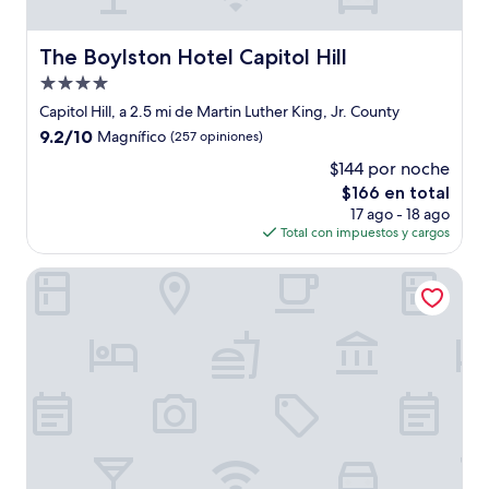
The Boylston Hotel Capitol Hill
The Boylston Hotel Capitol Hill
Propiedad
de
Capitol Hill, a 2.5 mi de Martin Luther King, Jr. County
4.0
9.2
9.2/10
Magnífico
(257 opiniones)
estrellas
de
$144 por noche
10,
El
$166 en total
Magnífico,
precio
(257
17 ago - 18 ago
actual
opiniones)
Total con impuestos y cargos
es
de
The Belltown Inn
$166