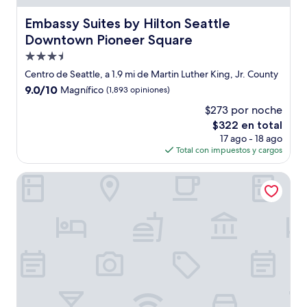
Embassy Suites by Hilton Seattle Downtown Pioneer Sq
Embassy Suites by Hilton Seattle
Downtown Pioneer Square
Propiedad
de
Centro de Seattle, a 1.9 mi de Martin Luther King, Jr. County
3.5
9.0
9.0/10
Magnífico
(1,893 opiniones)
estrellas
de
$273 por noche
10,
El
$322 en total
Magnífico,
precio
(1,893
17 ago - 18 ago
actual
opiniones)
Total con impuestos y cargos
es
de
The Boylston Hotel Capitol Hill
$322