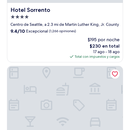
Hotel Sorrento
Hotel Sorrento
Propiedad
de
Centro de Seattle, a 2.3 mi de Martin Luther King, Jr. County
4.0
9.4
9.4/10
Excepcional
(1,266 opiniones)
estrellas
de
$195 por noche
10,
El
$230 en total
Excepcional,
precio
(1,266
17 ago - 18 ago
actual
opiniones)
Total con impuestos y cargos
es
de
Sheraton Grand Seattle
$230