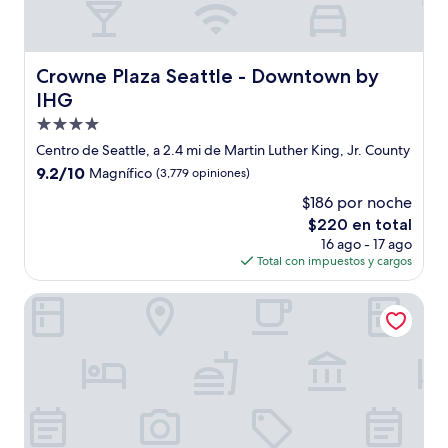
Crowne Plaza Seattle - Downtown by IHG
Crowne Plaza Seattle - Downtown by
IHG
Propiedad
de
Centro de Seattle, a 2.4 mi de Martin Luther King, Jr. County
4.0
9.2
9.2/10
Magnífico
(3,779 opiniones)
estrellas
de
$186 por noche
10,
El
$220 en total
Magnífico,
precio
(3,779
16 ago - 17 ago
actual
opiniones)
Total con impuestos y cargos
es
de
citizenM Seattle Pioneer Square
$220