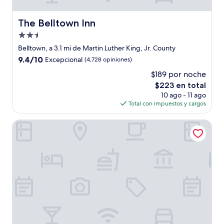
The Belltown Inn
The Belltown Inn
Propiedad
de
Belltown, a 3.1 mi de Martin Luther King, Jr. County
2.5
9.4
9.4/10
Excepcional
(4,728 opiniones)
estrellas
de
$189 por noche
10,
El
$223 en total
Excepcional,
precio
(4,728
10 ago - 11 ago
actual
opiniones)
Total con impuestos y cargos
es
de
Populus Seattle
$223