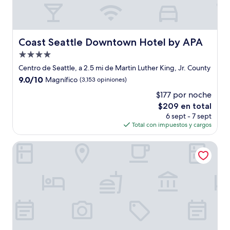
Coast Seattle Downtown Hotel by APA
Coast Seattle Downtown Hotel by APA
Propiedad
de
Centro de Seattle, a 2.5 mi de Martin Luther King, Jr. County
4.0
9.0
9.0/10
Magnífico
(3,153 opiniones)
estrellas
de
$177 por noche
10,
El
$209 en total
Magnífico,
precio
(3,153
6 sept - 7 sept
actual
opiniones)
Total con impuestos y cargos
es
de
The Paramount Hotel
$209