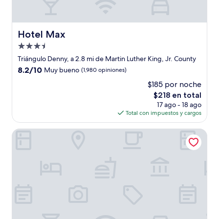
Hotel Max
Hotel Max
Propiedad
de
Triángulo Denny, a 2.8 mi de Martin Luther King, Jr. County
3.5
8.2
8.2/10
Muy bueno
(1,980 opiniones)
estrellas
de
$185 por noche
10,
El
$218 en total
Muy
precio
bueno,
17 ago - 18 ago
actual
(1,980
Total con impuestos y cargos
es
opiniones)
de
Hyatt Regency Seattle
$218