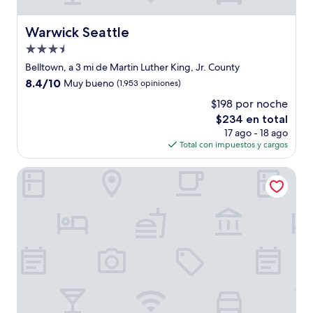
Warwick Seattle
Warwick Seattle
Propiedad
de
Belltown, a 3 mi de Martin Luther King, Jr. County
3.5
8.4
8.4/10
Muy bueno
(1,953 opiniones)
estrellas
de
$198 por noche
10,
El
$234 en total
Muy
precio
bueno,
17 ago - 18 ago
actual
(1,953
Total con impuestos y cargos
es
opiniones)
de
Renaissance Seattle Hotel
$234