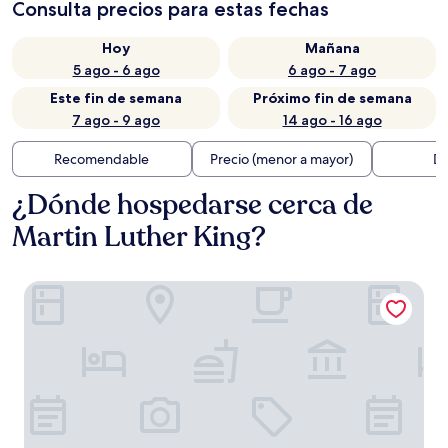
Consulta precios para estas fechas
Hoy
Mañana
5 ago - 6 ago
6 ago - 7 ago
Este fin de semana
Próximo fin de semana
7 ago - 9 ago
14 ago - 16 ago
Recomendable
Precio (menor a mayor)
Di
¿Dónde hospedarse cerca de
Martin Luther King?
Mayflower Park Hotel