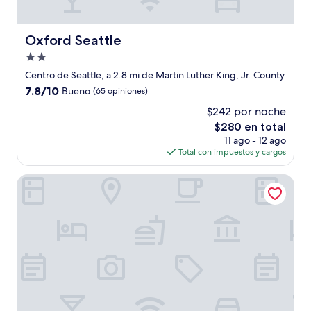
Oxford Seattle
Oxford Seattle
Propiedad
de
Centro de Seattle, a 2.8 mi de Martin Luther King, Jr. County
2.0
7.8
7.8/10
Bueno
(65 opiniones)
estrellas
de
$242 por noche
10,
El
$280 en total
Bueno,
precio
(65
11 ago - 12 ago
actual
opiniones)
Total con impuestos y cargos
es
de
The Arctic Club Seattle
$280