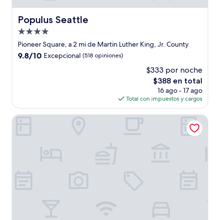
Populus Seattle
Populus Seattle
Propiedad
de
Pioneer Square, a 2 mi de Martin Luther King, Jr. County
4.0
9.8
9.8/10
Excepcional
(518 opiniones)
estrellas
de
$333 por noche
10,
El
$388 en total
Excepcional,
precio
(518
16 ago - 17 ago
actual
opiniones)
Total con impuestos y cargos
es
de
Hotel Sorrento
$388