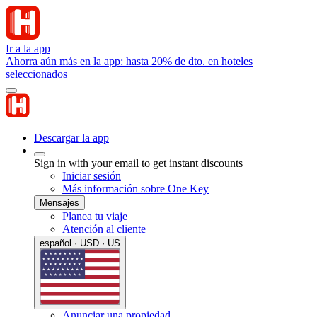
Ir a la app
Ahorra aún más en la app: hasta 20% de dto. en hoteles
seleccionados
Descargar la app
Sign in with your email to get instant discounts
Iniciar sesión
Más información sobre One Key
Mensajes
Planea tu viaje
Atención al cliente
español · USD · US
Anunciar una propiedad