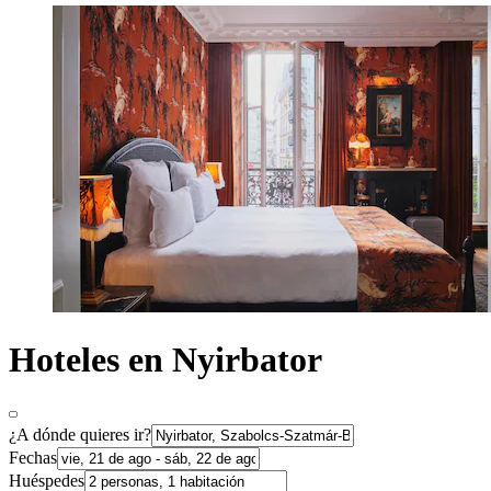
Hoteles en Nyirbator
¿A dónde quieres ir?
Fechas
Huéspedes