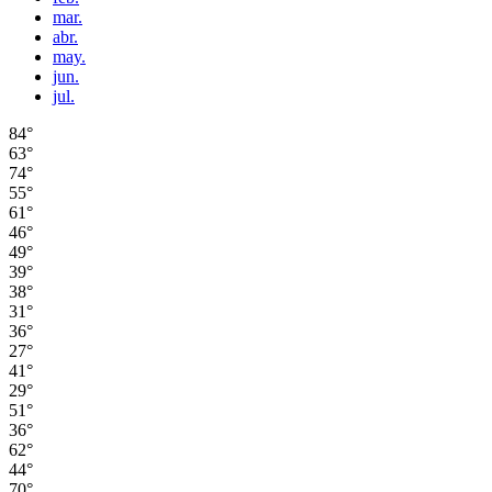
mar.
abr.
may.
jun.
jul.
84°
63°
74°
55°
61°
46°
49°
39°
38°
31°
36°
27°
41°
29°
51°
36°
62°
44°
70°