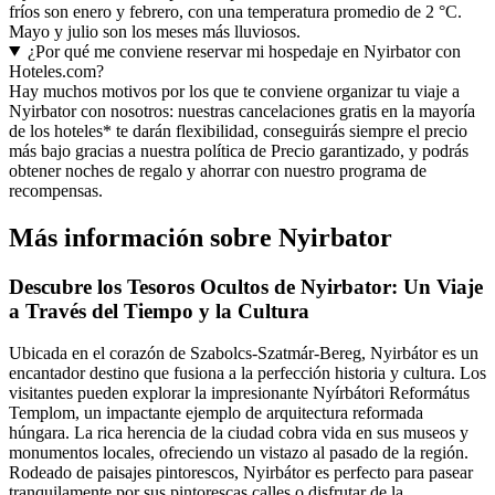
fríos son enero y febrero, con una temperatura promedio de 2 °C.
Mayo y julio son los meses más lluviosos.
¿Por qué me conviene reservar mi hospedaje en Nyirbator con
Hoteles.com?
Hay muchos motivos por los que te conviene organizar tu viaje a
Nyirbator con nosotros: nuestras cancelaciones gratis en la mayoría
de los hoteles* te darán flexibilidad, conseguirás siempre el precio
más bajo gracias a nuestra política de Precio garantizado, y podrás
obtener noches de regalo y ahorrar con nuestro programa de
recompensas.
Más información sobre Nyirbator
Descubre los Tesoros Ocultos de Nyirbator: Un Viaje
a Través del Tiempo y la Cultura
Ubicada en el corazón de Szabolcs-Szatmár-Bereg, Nyirbátor es un
encantador destino que fusiona a la perfección historia y cultura. Los
visitantes pueden explorar la impresionante Nyírbátori Református
Templom, un impactante ejemplo de arquitectura reformada
húngara. La rica herencia de la ciudad cobra vida en sus museos y
monumentos locales, ofreciendo un vistazo al pasado de la región.
Rodeado de paisajes pintorescos, Nyirbátor es perfecto para pasear
tranquilamente por sus pintorescas calles o disfrutar de la