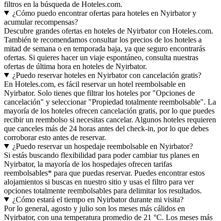
filtros en la búsqueda de Hoteles.com.
¿Cómo puedo encontrar ofertas para hoteles en Nyirbator y
acumular recompensas?
Descubre grandes ofertas en hoteles de Nyirbator con Hoteles.com.
También te recomendamos consultar los precios de los hoteles a
mitad de semana o en temporada baja, ya que seguro encontrarás
ofertas. Si quieres hacer un viaje espontáneo, consulta nuestras
ofertas de última hora en hoteles de Nyirbator.
¿Puedo reservar hoteles en Nyirbator con cancelación gratis?
En Hoteles.com, es fácil reservar un hotel reembolsable en
Nyirbator. Solo tienes que filtrar los hoteles por "Opciones de
cancelación" y seleccionar "Propiedad totalmente reembolsable". La
mayoría de los hoteles ofrecen cancelación gratis, por lo que puedes
recibir un reembolso si necesitas cancelar. Algunos hoteles requieren
que canceles más de 24 horas antes del check-in, por lo que debes
corroborar esto antes de reservar.
¿Puedo reservar un hospedaje reembolsable en Nyirbator?
Si estás buscando flexibilidad para poder cambiar tus planes en
Nyirbator, la mayoría de los hospedajes ofrecen tarifas
reembolsables* para que puedas reservar. Puedes encontrar estos
alojamientos si buscas en nuestro sitio y usas el filtro para ver
opciones totalmente reembolsables para delimitar los resultados.
¿Cómo estará el tiempo en Nyirbator durante mi visita?
Por lo general, agosto y julio son los meses más cálidos en
Nyirbator, con una temperatura promedio de 21 °C. Los meses más