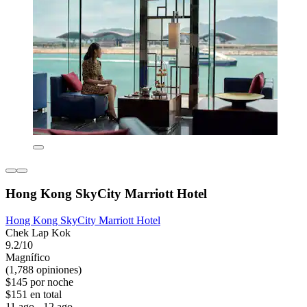
Hong Kong SkyCity Marriott Hotel
Hong Kong SkyCity Marriott Hotel
Chek Lap Kok
9.2/10
Magnífico
(1,788 opiniones)
$145 por noche
$151 en total
11 ago - 12 ago