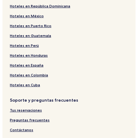
Hoteles cerca de Asociación Chou Ai
Hoteles en República Dominicana
Hoteles cerca de Mercado Central
Hoteles en México
Hoteles cerca de Sendero del Rorota
Hoteles en Puerto Rico
Hoteles en Guatemala
Hoteles en Perú
Hoteles en Honduras
Hoteles en España
Hoteles en Colombia
Hoteles en Cuba
Soporte y preguntas frecuentes
Tus reservaciones
Preguntas frecuentes
Contáctanos