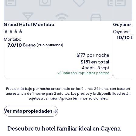
Grand Hotel Montabo
Guyane Ap
Grand Hotel Montabo
Guyane A
Propiedad
Cayenne
10.0
10/10
Ex
de
Montabo
de
4.0
7.0
7.0/10
Bueno
(206 opiniones)
10,
de
estrellas
Excepcion
$177 por noche
10,
(1
Bueno,
El
$181 en total
opinión)
(206
precio
4 sept - 5 sept
opiniones)
actual
Total con impuestos y cargos
es
de
Precio
$181
Precio más bajo por noche encontrado en las últimas 24 horas, con base en
una estancia de 1 noche para 2 adultos. Los precios y la disponibilidad están
más
sujetos a cambios. Aplican términos adicionales.
bajo
por
noche
Ver más propiedades
encontrado
en
las
Descubre tu hotel familiar ideal en Cayena
últimas