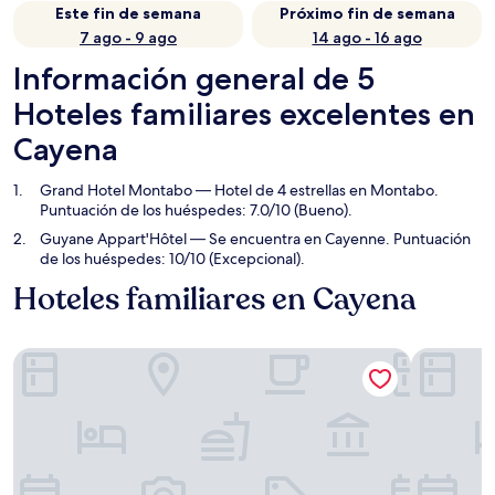
Este fin de semana
Próximo fin de semana
7 ago - 9 ago
14 ago - 16 ago
Información general de 5
Hoteles familiares excelentes en
Cayena
Grand Hotel Montabo
— Hotel de 4 estrellas en Montabo.
Puntuación de los huéspedes: 7.0/10 (Bueno).
Guyane Appart'Hôtel
— Se encuentra en Cayenne. Puntuación
de los huéspedes: 10/10 (Excepcional).
Hoteles familiares en Cayena
Grand Hotel Montabo
Guyane Ap