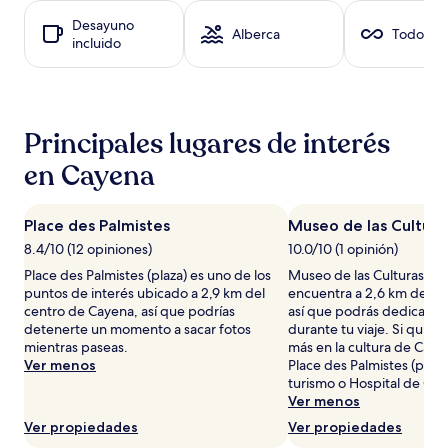
24
horas,
Desayuno
Alberca
Todo inc
con
incluido
base
en
una
estancia
de
Principales lugares de interés
1
en Cayena
noche
para
2
adultos.
Place des Palmistes
Museo de las Cultur
Los
8.4/10 (12 opiniones)
10.0/10 (1 opinión)
precios
Place des Palmistes (plaza) es uno de los
Museo de las Culturas Gu
y
puntos de interés ubicado a 2,9 km del
encuentra a 2,6 km del c
la
centro de Cayena, así que podrías
así que podrás dedicarl
disponibilidad
detenerte un momento a sacar fotos
durante tu viaje. Si quier
están
mientras paseas.
más en la cultura de Caye
sujetos
Ver menos
Place des Palmistes (plaza
a
turismo o Hospital de Ca
cambios.
Ver menos
Aplican
términos
Ver propiedades
Ver propiedades
adicionales.