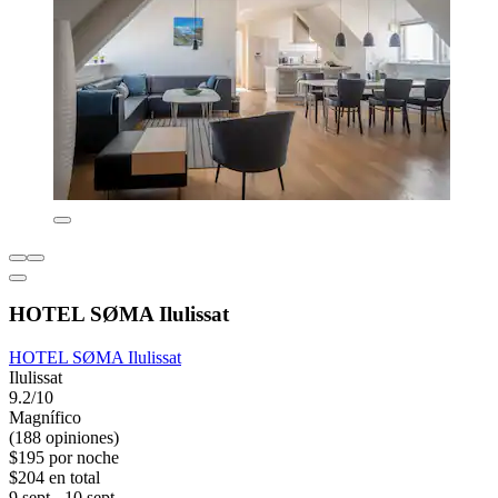
HOTEL SØMA Ilulissat
HOTEL SØMA Ilulissat
Ilulissat
9.2/10
Magnífico
(188 opiniones)
$195 por noche
$204 en total
9 sept - 10 sept