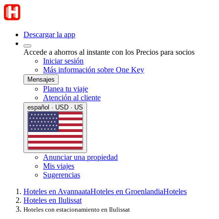
Descargar la app
Accede a ahorros al instante con los Precios para socios
Iniciar sesión
Más información sobre One Key
Mensajes
Planea tu viaje
Atención al cliente
español · USD · US
Anunciar una propiedad
Mis viajes
Sugerencias
Hoteles en Avannaata
Hoteles en Groenlandia
Hoteles
Hoteles en Ilulissat
Hoteles con estacionamiento en Ilulissat