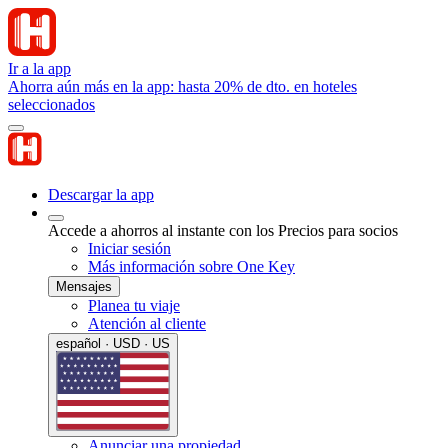
Ir a la app
Ahorra aún más en la app: hasta 20% de dto. en hoteles
seleccionados
Descargar la app
Accede a ahorros al instante con los Precios para socios
Iniciar sesión
Más información sobre One Key
Mensajes
Planea tu viaje
Atención al cliente
español · USD · US
Anunciar una propiedad