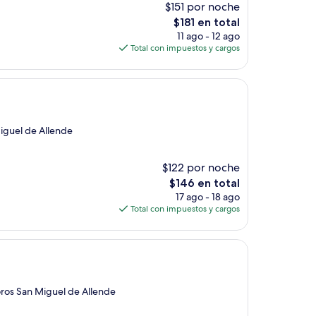
$151 por noche
El
$181 en total
precio
11 ago - 12 ago
actual
Total con impuestos y cargos
es
de
$181
Miguel de Allende
$122 por noche
El
$146 en total
precio
17 ago - 18 ago
actual
Total con impuestos y cargos
es
de
$146
oros San Miguel de Allende