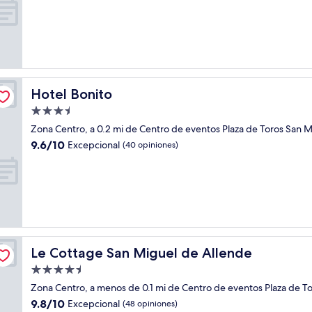
10,
Excepcional,
(486
opiniones)
Hotel Bonito
Hotel Bonito
Propiedad
de
Zona Centro, a 0.2 mi de Centro de eventos Plaza de Toros San 
3.5
9.6
9.6/10
Excepcional
(40 opiniones)
estrellas
de
10,
Excepcional,
(40
opiniones)
Le Cottage San Miguel de Allende
Le Cottage San Miguel de Allende
Propiedad
de
Zona Centro, a menos de 0.1 mi de Centro de eventos Plaza de T
4.5
9.8
9.8/10
Excepcional
(48 opiniones)