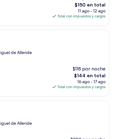
El
$150 en total
precio
11 ago - 12 ago
actual
Total con impuestos y cargos
es
de
$150
Miguel de Allende
$118 por noche
El
$144 en total
precio
16 ago - 17 ago
actual
Total con impuestos y cargos
es
de
$144
Miguel de Allende