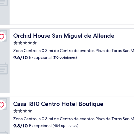
Excepcional,
(11
opiniones)
Orchid House San Miguel de Allende
Orchid House San Miguel de Allende
Propiedad
de
Zona Centro, a 0.3 mi de Centro de eventos Plaza de Toros San 
5.0
9.6
9.6/10
Excepcional
(110 opiniones)
estrellas
de
10,
Excepcional,
(110
opiniones)
Casa 1810 Centro Hotel Boutique
Casa 1810 Centro Hotel Boutique
Propiedad
de
Zona Centro, a 0.3 mi de Centro de eventos Plaza de Toros San 
4.0
9.8
9.8/10
Excepcional
(484 opiniones)
estrellas
de