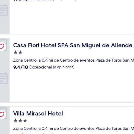
estrellas
de
10,
Excepcional,
(36
opiniones)
Casa Fiori Hotel SPA San Miguel de Allende
Casa Fiori Hotel SPA San Miguel de Allende
Propiedad
de
Zona Centro, a 0.4 mi de Centro de eventos Plaza de Toros San 
2.0
9.4
9.4/10
Excepcional
(6 opiniones)
estrellas
de
10,
Excepcional,
(6
opiniones)
Villa Mirasol Hotel
Villa Mirasol Hotel
Propiedad
de
Zona Centro, a 0.4 mi de Centro de eventos Plaza de Toros San 
3.0