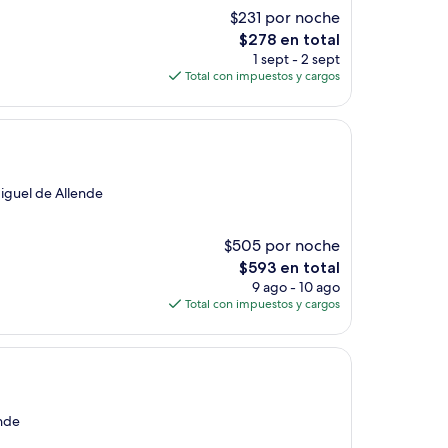
$231 por noche
El
$278 en total
precio
1 sept - 2 sept
actual
Total con impuestos y cargos
es
de
$278
Miguel de Allende
$505 por noche
El
$593 en total
precio
9 ago - 10 ago
actual
Total con impuestos y cargos
es
de
$593
ende