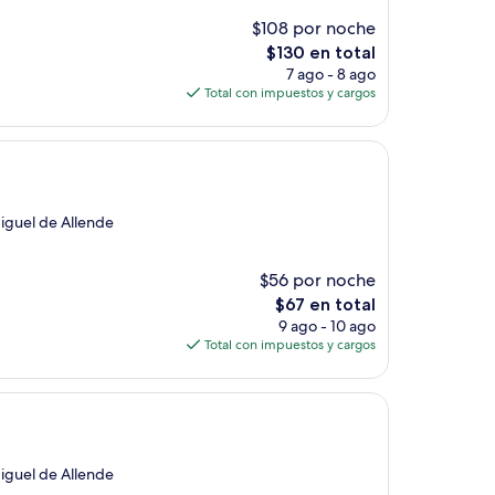
$108 por noche
El
$130 en total
precio
7 ago - 8 ago
actual
Total con impuestos y cargos
es
de
$130
Miguel de Allende
$56 por noche
El
$67 en total
precio
9 ago - 10 ago
actual
Total con impuestos y cargos
es
de
$67
Miguel de Allende