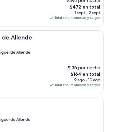
$394 por noche
El
$472 en total
precio
1 sept - 2 sept
actual
Total con impuestos y cargos
es
de
$472
 de Allende
Miguel de Allende
$136 por noche
El
$164 en total
precio
9 ago - 10 ago
actual
Total con impuestos y cargos
es
de
$164
Miguel de Allende