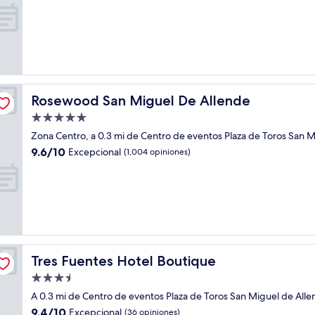
estrellas
de
10,
Excepcional,
(48
opiniones)
Rosewood San Miguel De Allende
Rosewood San Miguel De Allende
Propiedad
de
Zona Centro, a 0.3 mi de Centro de eventos Plaza de Toros San 
5.0
9.6
9.6/10
Excepcional
(1,004 opiniones)
estrellas
de
10,
Excepcional,
(1,004
opiniones)
Tres Fuentes Hotel Boutique
Tres Fuentes Hotel Boutique
Propiedad
de
A 0.3 mi de Centro de eventos Plaza de Toros San Miguel de All
3.5
9.4
9.4/10
Excepcional
(36 opiniones)