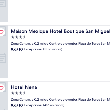
10,
Excepcional,
(484
opiniones)
Allende
Maison Mexique Hotel Boutique San Miguel de Allende
Maison Mexique Hotel Boutique San Miguel
Propiedad
de
Zona Centro, a 0.2 mi de Centro de eventos Plaza de Toros San 
3.5
9.6
9.6/10
Excepcional
(111 opiniones)
estrellas
de
10,
Excepcional,
(111
opiniones)
Hotel Nena
Hotel Nena
Propiedad
de
Zona Centro, a 0.2 mi de Centro de eventos Plaza de Toros San 
3.5
9.6
9.6/10
Excepcional
(486 opiniones)
estrellas
de