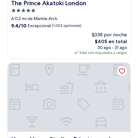
The Prince Akatoki London
The Prince Akatoki London
Propiedad
de
A 0.2 mi de Marble Arch
5.0
9.4
9.4/10
Excepcional
(1,003 opiniones)
estrellas
de
$338 por noche
10,
El
$405 en total
Excepcional,
precio
(1,003
30 ago - 31 ago
actual
opiniones)
Total con impuestos y cargos
es
de
Home House Studio - Private members club
$405