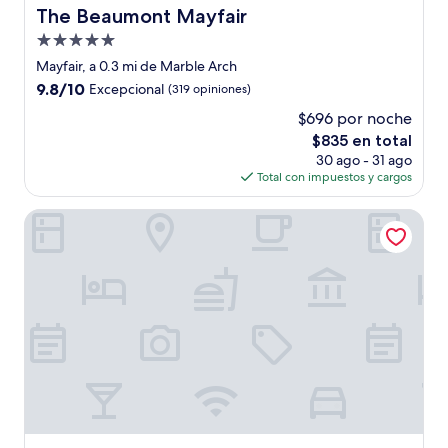
The Beaumont Mayfair
The Beaumont Mayfair
Propiedad
de
Mayfair, a 0.3 mi de Marble Arch
5.0
9.8
9.8/10
Excepcional
(319 opiniones)
estrellas
de
$696 por noche
10,
El
$835 en total
Excepcional,
precio
(319
30 ago - 31 ago
actual
opiniones)
Total con impuestos y cargos
es
de
47 Park Street - Grand Residences by Marriott
$835