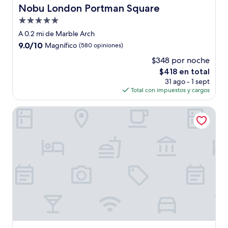
Nobu London Portman Square
Nobu London Portman Square
Propiedad
de
A 0.2 mi de Marble Arch
5.0
9.0
9.0/10
Magnífico
(580 opiniones)
estrellas
de
$348 por noche
10,
El
$418 en total
Magnífico,
precio
(580
31 ago - 1 sept
actual
opiniones)
Total con impuestos y cargos
es
de
Hyatt Regency London The Churchill
$418