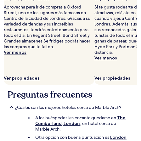
Aprovecha para ir de compras a Oxford
Si te gusta rodearte de 
Street, uno de los lugares más famosos en
atractivas, relájate en E
Centro de la ciudad de Londres. Gracias a su
cuando viajes a Centro 
variedad de tiendas y sus increíbles
Londres. Además, sus m
restaurantes, tendrás entretenimiento para
sus reconocidas galerías
todo el día. En Regent Street, Bond Street y
turistas de todo el mun
Grandes almacenes Selfridges podrás hacer
ganas de pasear, puedes
las compras que te falten.
Hyde Park y Portman Sq
Ver menos
distancia.
Ver menos
Ver propiedades
Ver propiedades
Preguntas frecuentes
¿Cuáles son los mejores hoteles cerca de Marble Arch?
A los huéspedes les encanta quedarse en
The
Cumberland, London
, un hotel cerca de
Marble Arch.
Otra opción con buena puntuación es
London