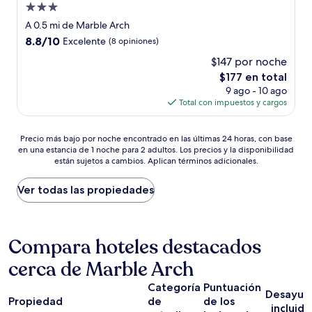
Propiedad
de
A 0.5 mi de Marble Arch
3.0
8.8
8.8/10
Excelente
(8 opiniones)
estrellas
de
$147 por noche
10,
El
$177 en total
Excelente,
precio
(8
9 ago - 10 ago
actual
opiniones)
Total con impuestos y cargos
es
de
Precio
$177
Precio más bajo por noche encontrado en las últimas 24 horas, con base
en una estancia de 1 noche para 2 adultos. Los precios y la disponibilidad
más
están sujetos a cambios. Aplican términos adicionales.
bajo
por
noche
Ver todas las propiedades
encontrado
en
las
últimas
Compara hoteles destacados
24
cerca de Marble Arch
horas,
con
Categoría
Puntuación
base
Desayun
Propiedad
de
de los
en
incluido