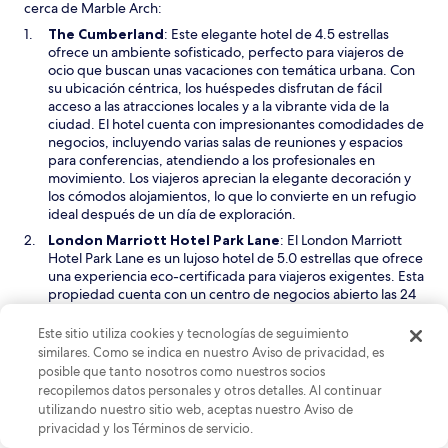
cerca de Marble Arch:
S
The Cumberland
: Este elegante hotel de 4.5 estrellas
e
ofrece un ambiente sofisticado, perfecto para viajeros de
a
ocio que buscan unas vacaciones con temática urbana. Con
b
su ubicación céntrica, los huéspedes disfrutan de fácil
r
acceso a las atracciones locales y a la vibrante vida de la
i
ciudad. El hotel cuenta con impresionantes comodidades de
r
negocios, incluyendo varias salas de reuniones y espacios
á
para conferencias, atendiendo a los profesionales en
e
movimiento. Los viajeros aprecian la elegante decoración y
n
los cómodos alojamientos, lo que lo convierte en un refugio
u
ideal después de un día de exploración.
n
S
London Marriott Hotel Park Lane
: El London Marriott
a
e
Hotel Park Lane es un lujoso hotel de 5.0 estrellas que ofrece
n
a
una experiencia eco-certificada para viajeros exigentes. Esta
u
b
propiedad cuenta con un centro de negocios abierto las 24
e
r
horas y comodidades accesibles, asegurando que cada
v
i
necesidad sea satisfecha sin problemas. Los huéspedes
Este sitio utiliza cookies y tecnologías de seguimiento
a
r
pueden disfrutar de servicios de alta gama, incluyendo un
similares. Como se indica en nuestro Aviso de privacidad, es
v
á
bar en la azotea con impresionantes vistas y exquisitas
posible que tanto nosotros como nuestros socios
e
e
opciones gastronómicas. La notable arquitectura y el
recopilemos datos personales y otros detalles. Al continuar
n
n
compromiso con la sostenibilidad hacen de este hotel una
utilizando nuestro sitio web, aceptas nuestro Aviso de
t
u
opción destacada, con viajeros que resaltan sus lujosos
privacidad y los Términos de servicio.
a
n
entornos y experiencias curadas como atracciones clave.
n