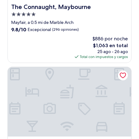
The Connaught, Maybourne
The Connaught, Maybourne
Propiedad
de
Mayfair, a 0.5 mi de Marble Arch
5.0
9.8
9.8/10
Excepcional
(296 opiniones)
estrellas
de
$886 por noche
10,
El
$1,063 en total
Excepcional,
precio
(296
25 ago - 26 ago
actual
opiniones)
Total con impuestos y cargos
es
de
The Beaumont Mayfair
$1,063