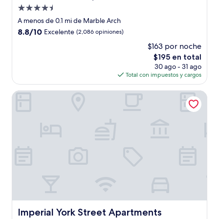
Propiedad
de
A menos de 0.1 mi de Marble Arch
4.5
8.8
8.8/10
Excelente
(2,086 opiniones)
estrellas
de
$163 por noche
10,
El
$195 en total
Excelente,
precio
(2,086
30 ago - 31 ago
actual
opiniones)
Total con impuestos y cargos
es
de
Imperial York Street Apartments
$195
Imperial York Street Apartments
Imperial York Street Apartments