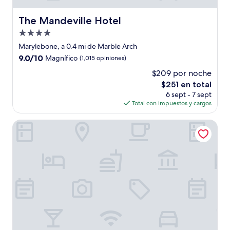
The Mandeville Hotel
The Mandeville Hotel
Propiedad
de
Marylebone, a 0.4 mi de Marble Arch
4.0
9.0
9.0/10
Magnífico
(1,015 opiniones)
estrellas
de
$209 por noche
10,
El
$251 en total
Magnífico,
precio
(1,015
6 sept - 7 sept
actual
opiniones)
Total con impuestos y cargos
es
de
Claridge’s, Maybourne
$251