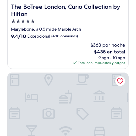
The BoTree London, Curio Collection by Hilton
The BoTree London, Curio Collection by
Hilton
Propiedad
de
Marylebone, a 0.5 mi de Marble Arch
5.0
9.4
9.4/10
Excepcional
(400 opiniones)
estrellas
de
$363 por noche
10,
El
$435 en total
Excepcional,
precio
(400
9 ago - 10 ago
actual
opiniones)
Total con impuestos y cargos
es
de
The Mandeville Hotel
$435