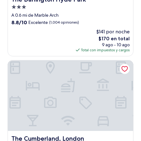
Propiedad
de
A 0.6 mi de Marble Arch
3.0
8.8
8.8/10
Excelente
(1,004 opiniones)
estrellas
de
$141 por noche
10,
El
$170 en total
Excelente,
precio
(1,004
9 ago - 10 ago
actual
opiniones)
Total con impuestos y cargos
es
de
The Cumberland, London
$170
The Cumberland, London
The Cumberland, London