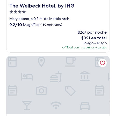
The Welbeck Hotel, by IHG
The Welbeck Hotel, by IHG
Propiedad
de
Marylebone, a 0.5 mi de Marble Arch
4.0
9.2
9.2/10
Magnífico
(180 opiniones)
estrellas
de
$267 por noche
10,
El
$321 en total
Magnífico,
precio
(180
16 ago - 17 ago
actual
opiniones)
Total con impuestos y cargos
es
de
Nobu London Portman Square
$321