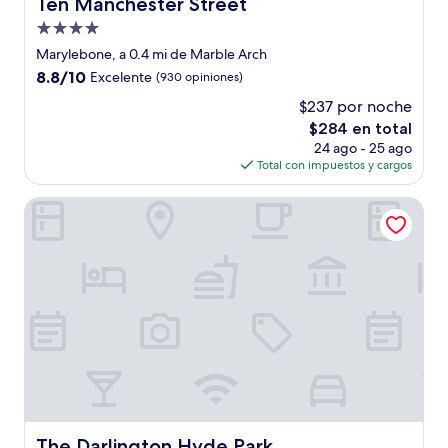
Ten Manchester Street
Ten Manchester Street
Propiedad
de
Marylebone, a 0.4 mi de Marble Arch
4.0
8.8
8.8/10
Excelente
(930 opiniones)
estrellas
de
$237 por noche
10,
El
$284 en total
Excelente,
precio
(930
24 ago - 25 ago
actual
opiniones)
Total con impuestos y cargos
es
de
The Darlington Hyde Park
$284
The Darlington Hyde Park
The Darlington Hyde Park