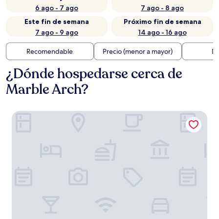
6 ago - 7 ago
7 ago - 8 ago
Este fin de semana
Próximo fin de semana
7 ago - 9 ago
14 ago - 16 ago
Recomendable
Precio (menor a mayor)
Di
¿Dónde hospedarse cerca de
Marble Arch?
Henry's Townhouse