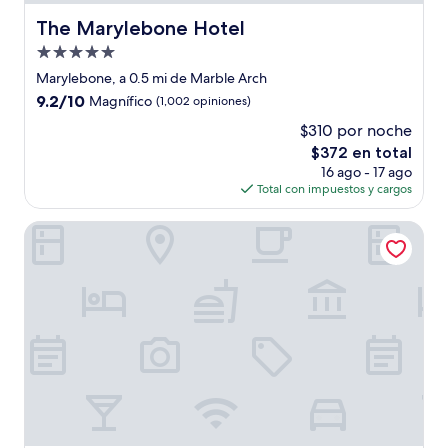
The Marylebone Hotel
The Marylebone Hotel
Propiedad
de
Marylebone, a 0.5 mi de Marble Arch
5.0
9.2
9.2/10
Magnífico
(1,002 opiniones)
estrellas
de
$310 por noche
10,
El
$372 en total
Magnífico,
precio
(1,002
16 ago - 17 ago
actual
opiniones)
Total con impuestos y cargos
es
de
The Welbeck Hotel, by IHG
$372