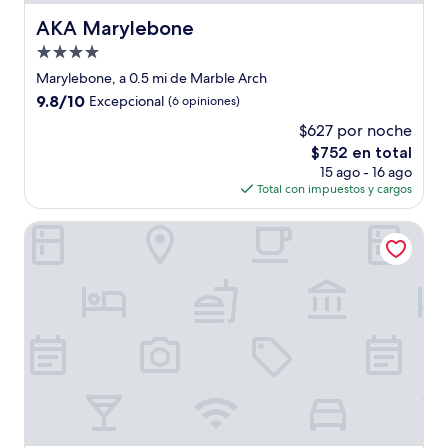
AKA Marylebone
AKA Marylebone
Propiedad
de
Marylebone, a 0.5 mi de Marble Arch
4.0
9.8
9.8/10
Excepcional
(6 opiniones)
estrellas
de
$627 por noche
10,
El
$752 en total
Excepcional,
precio
(6
15 ago - 16 ago
actual
opiniones)
Total con impuestos y cargos
es
de
Montcalm Mayfair, Autograph Collection
$752