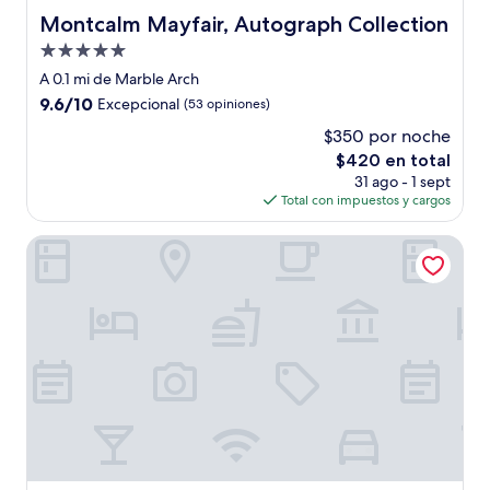
Montcalm Mayfair, Autograph Collection
Montcalm Mayfair, Autograph Collection
Propiedad
de
A 0.1 mi de Marble Arch
5.0
9.6
9.6/10
Excepcional
(53 opiniones)
estrellas
de
$350 por noche
10,
El
$420 en total
Excepcional,
precio
(53
31 ago - 1 sept
actual
opiniones)
Total con impuestos y cargos
es
de
The Dorchester
$420