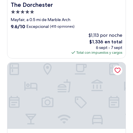
The Dorchester
The Dorchester
Propiedad
de
Mayfair, a 0.5 mi de Marble Arch
5.0
9.6
9.6/10
Excepcional
(415 opiniones)
estrellas
de
$1,113 por noche
10,
El
$1,336 en total
Excepcional,
precio
(415
6 sept - 7 sept
actual
opiniones)
Total con impuestos y cargos
es
de
The Prince Akatoki London
$1,336