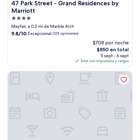
47 Park Street - Grand Residences by Marriott
47 Park Street - Grand Residences by
Marriott
Propiedad
de
Mayfair, a 0.2 mi de Marble Arch
4.0
9.8
9.8/10
Excepcional
(125 opiniones)
estrellas
de
$708 por noche
10,
El
$850 en total
Excepcional,
precio
(125
5 sept - 6 sept
actual
opiniones)
Total con impuestos y cargos
es
de
AKA Marylebone
$850