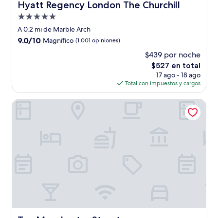
Hyatt Regency London The Churchill
Hyatt Regency London The Churchill
Propiedad
de
A 0.2 mi de Marble Arch
5.0
9.0
9.0/10
Magnífico
(1,001 opiniones)
estrellas
de
$439 por noche
10,
El
$527 en total
Magnífico,
precio
(1,001
17 ago - 18 ago
actual
opiniones)
Total con impuestos y cargos
es
de
Ten Manchester Street
$527