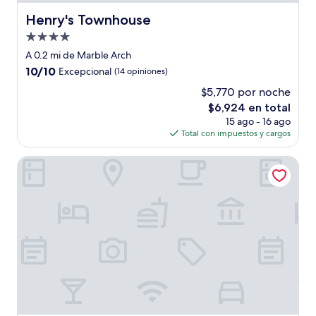
Henry's Townhouse
Henry's Townhouse
Propiedad
de
A 0.2 mi de Marble Arch
4.0
10.0
10/10
Excepcional
(14 opiniones)
estrellas
de
$5,770 por noche
10,
El
$6,924 en total
Excepcional,
precio
(14
15 ago - 16 ago
actual
opiniones)
Total con impuestos y cargos
es
de
The Connaught, Maybourne
$6,924