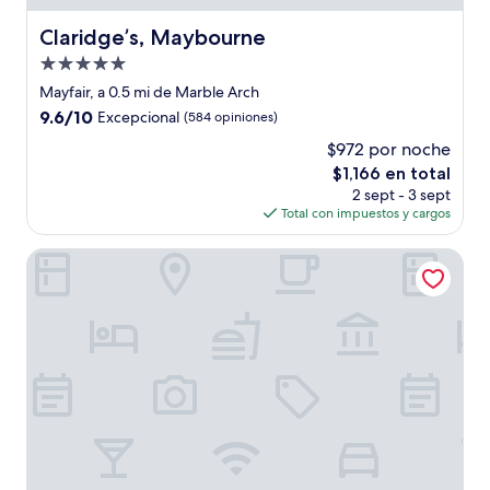
Claridge’s, Maybourne
Claridge’s, Maybourne
Propiedad
de
Mayfair, a 0.5 mi de Marble Arch
5.0
9.6
9.6/10
Excepcional
(584 opiniones)
estrellas
de
$972 por noche
10,
El
$1,166 en total
Excepcional,
precio
(584
2 sept - 3 sept
actual
opiniones)
Total con impuestos y cargos
es
de
The Marylebone Hotel
$1,166