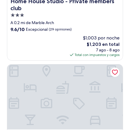
Home House Studio - Private members club
Home House Studio - Private members
club
Propiedad
de
A 0.2 mi de Marble Arch
3.0
9.6
9.6/10
Excepcional
(29 opiniones)
estrellas
de
$1,003 por noche
10,
El
$1,203 en total
Excepcional,
precio
(29
7 ago - 8 ago
actual
opiniones)
Total con impuestos y cargos
es
de
The BoTree London, Curio Collection by Hilton
$1,203