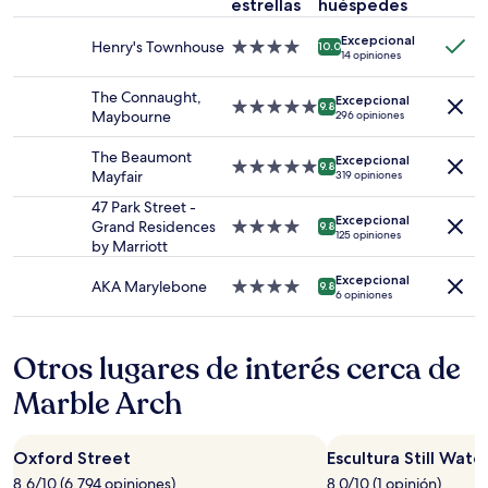
una
estrellas
huéspedes
estancia
Excepcional
de
Henry's Townhouse
Propiedad
10.0
14 opiniones
1
de
noche
4.0
The Connaught,
para
Excepcional
estrellas
Propiedad
9.8
Maybourne
296 opiniones
2
de
adultos.
5.0
The Beaumont
Los
Excepcional
estrellas
Propiedad
9.8
Mayfair
319 opiniones
precios
de
y
5.0
47 Park Street -
la
Excepcional
estrellas
Grand Residences
Propiedad
9.8
125 opiniones
disponibilidad
by Marriott
de
están
4.0
sujetos
Excepcional
estrellas
AKA Marylebone
Propiedad
9.8
a
6 opiniones
de
cambios.
4.0
Aplican
estrellas
términos
Otros lugares de interés cerca de
adicionales.
Marble Arch
Oxford Street
Escultura Still Wate
8.6/10 (6,794 opiniones)
8.0/10 (1 opinión)