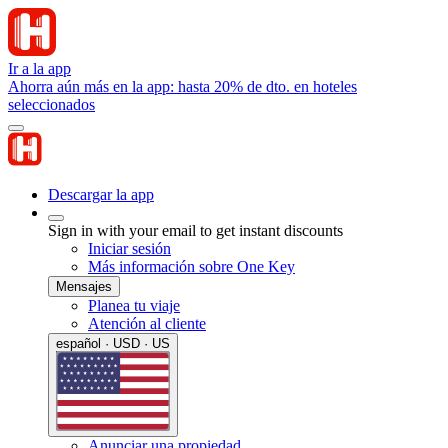
Ir a la app
Ahorra aún más en la app: hasta 20% de dto. en hoteles
seleccionados
Descargar la app
Sign in with your email to get instant discounts
Iniciar sesión
Más información sobre One Key
Mensajes
Planea tu viaje
Atención al cliente
español · USD · US
Anunciar una propiedad