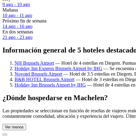
9 ago - 10 ago
Mañana
10 ago - 11 ago
Próximo fin de semana
14 ago - 16 ago
En dos semanas
21 ago - 23 ago
Información general de 5 hoteles destacad
NH Brussels Airport
— Hotel de 4 estrellas en Diegem. Puntuac
Holiday Inn Express Brussels Airport by IHG
— Se encuentra e
Novotel Brussels Airport
— Hotel de 3.5 estrellas en Diegem. P
B&B HOTEL Brussels Airport
— Hotel de 3 estrellas en Diege
Holiday Inn Brussels Airport by IHG
— Hotel de 4 estrellas en
¿Dónde hospedarse en Machelen?
Las propiedades se seleccionan en función de reseñas de viajeros rea
constantemente comodidad, ubicación y experiencia del viajero. Últim
Ver menos