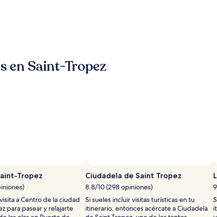
és en Saint-Tropez
aint-Tropez
Ciudadela de Saint Tropez
iniones)
8.8/10 (298 opiniones)
9
isita a Centro de la ciudad
Si sueles incluir visitas turísticas en tu
S
z para pasear y relajarte
itinerario, entonces acércate a Ciudadela
i
de las olas en Puerto de
de Saint Tropez, uno de los tantos
u