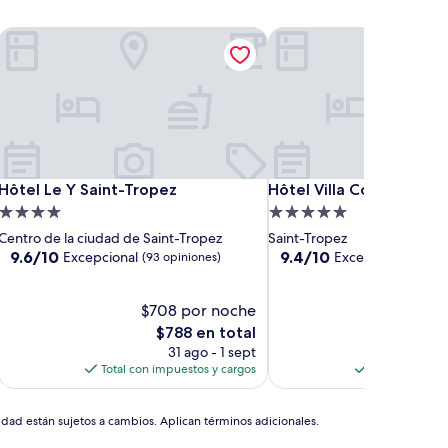
Hôtel Le Y Saint-Tropez
Hôtel Villa Cosy
Hôtel Le Y Saint-Tropez
Hôtel Villa Cosy
Hôtel Le Y Saint-Tropez
Hôtel Villa Cosy
Propiedad
Propiedad
de
de
Centro de la ciudad de Saint-Tropez
Saint-Tropez
4.0
5.0
9.6
9.4
9.6/10
9.4/10
Excepcional
Excepcional
(93 opiniones)
(136 o
de
de
estrellas
estrellas
10,
10,
Excepcional,
$708 por noche
Excepcional,
$1,36
(93
(136
El
El
$788 en total
$1,5
opiniones)
opiniones)
precio
prec
31 ago - 1 sept
6
actual
actua
Total con impuestos y cargos
Total con imp
es
es
de
de
$788
$1,51
idad están sujetos a cambios. Aplican términos adicionales.