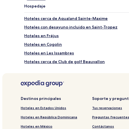
Hospedaje
Hoteles cerca de Aqualand Sainte-Maxime
Hoteles con desayuno incluido en Saint-Tropez
Hoteles en Fréjus
Hoteles en Cogolin
Hoteles en Les Issambres
Hoteles cerca de Club de golf Beauvallon
Hoteles cerca de Iglesia de Notre-Dame de la Asunci
Hoteles en Rayol-Canadel-sur-Mer
Hoteles cerca de Playa de Europa
Hoteles en Saint-Tropez
Destinos principales
Soporte y pregunt
Hoteles baratos en Saint-Raphael
Hoteles en Estados Unidos
Tus reservaciones
Hoteles cerca de Casino de Fréjus
Hoteles en República Dominicana
Preguntas frecuente
Hoteles cerca de Playa Le Rayol
Hoteles en México
Contáctanos