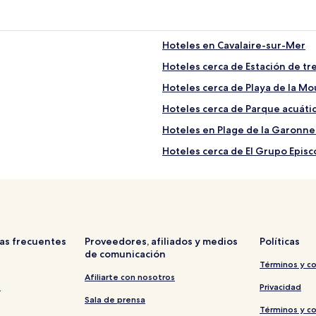
Hoteles en Cavalaire-sur-Mer
Hoteles cerca de Estación de tr
Hoteles cerca de Playa de la Mo
Hoteles cerca de Parque acuáti
Hoteles en Plage de la Garonne
Hoteles cerca de El Grupo Episc
ón
Hoteles en Sainte-Maxime
Hoteles en La Garde-Freinet
Hoteles con estacionamiento ce
Hoteles cerca de Estación de t
as frecuentes
Proveedores, afiliados y medios
Políticas
de comunicación
Hoteles en Golfo de Saint-Trop
Términos y c
Hoteles familiares en Golfo de 
Afiliarte con nosotros
s
Privacidad
Hoteles de negocios cerca de Pl
Sala de prensa
Términos y c