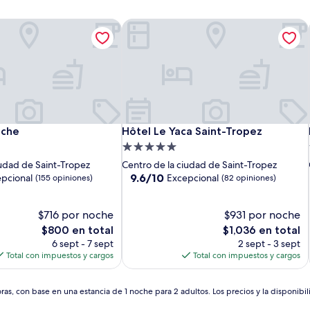
che
Hôtel Le Yaca Saint-Tropez
che
Hôtel Le Yaca Saint-Tropez
nche
Hôtel Le Yaca Saint-Tropez
Propiedad
de
iudad de Saint-Tropez
Centro de la ciudad de Saint-Tropez
5.0
9.6
9.6/10
pcional
Excepcional
(155 opiniones)
(82 opiniones)
de
estrellas
10,
$716 por noche
Excepcional,
$931 por noche
(82
El
El
$800 en total
$1,036 en total
opiniones)
precio
precio
6 sept - 7 sept
2 sept - 3 sept
actual
actual
Total con impuestos y cargos
Total con impuestos y cargos
es
es
de
de
$800
$1,036
as, con base en una estancia de 1 noche para 2 adultos. Los precios y la disponibil