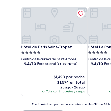
Hôtel de Paris Saint-Tropez
Hôtel La Pon
Hôtel de Paris Saint-Tropez
Hôtel La Pon
Hôtel de Paris Saint-Tropez
Hôtel La Po
Propiedad
Propiedad
de
de
Centro de la ciudad de Saint-Tropez
Centro de la c
5.0
5.0
9.4
9.4
9.4/10
9.4/10
Excepcional
Exce
(331 opiniones)
de
de
estrellas
estrellas
10,
10,
Excepcional,
$1,420 por noche
Excepcional,
(331
(155
El
$1,574 en total
opiniones)
opiniones)
precio
25 ago - 26 ago
actual
Total con impuestos y cargos
es
de
Precio
$1,574
Precio más bajo por noche encontrado en las últimas 24 hor
más