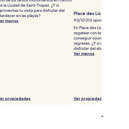
e la ciudad de Saint-Tropez. ¿Y si
provechas tu visita para disfrutar del
Place des Lices
tardecer en las playas?
9.0/10 (113 opiniones)
er menos
En Place des Lices, aprovecha 
regatear con los vendedores lo
conseguir souvenires para cu
regreses. ¿Y si aprovechas tu vi
disfrutar del atardecer en el p
Ver menos
er propiedades
Ver propiedades