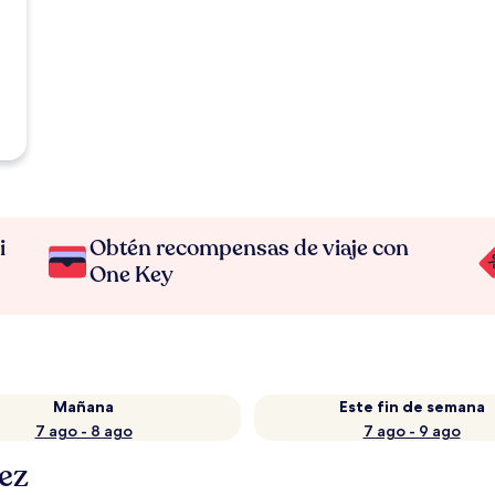
i
Obtén recompensas de viaje con
One Key
Mañana
Este fin de semana
7 ago - 8 ago
7 ago - 9 ago
pez