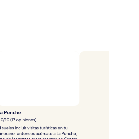
La Ponche
.0/10 (17 opiniones)
i sueles incluir visitas turísticas en tu
tinerario, entonces acércate a La Ponche,
no de los tantos monumentos en Centro