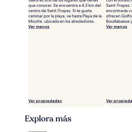
están
que conocer. Se encuentra a 4,3 km del
Saint-Tropez.
sujetos
centro de Saint-Tropez. Si te gusta
encontrarás co
a
caminar por la playa, ve hasta Playa de la
ofrecen Golfo 
cambios.
Moutte, ubicada en los alrededores.
Bouillabaisse 
Aplican
Ver menos
Ver menos
términos
adicionales.
Ver propiedades
Ver propied
Explora más