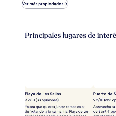
bajo
Ver más propiedades
por
noche
encontrado
en
las
últimas
Principales lugares de inter
24
horas,
con
base
en
una
estancia
de
1
noche
para
2
adultos.
Playa de Les Salins
Puerto de S
Los
9.2/10 (33 opiniones)
9.2/10 (353 op
precios
y
Ya sea que quieras juntar caracoles o
Aprovecha tu v
la
disfrutar de la brisa marina, Playa de Les
de Saint-Trope
disponibilidad
Salins es uno de los lugares que tienes
con el sonido 