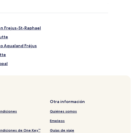
en Frejus-St-Raphael
utte
co Aqualand Fréjus
tte
opal
rca de Port Santa Lucia
ren Saint-Raphaël-Valescure
Otra información
ez
ondiciones
Quiénes somos
Saint-Tropez
Empleos
aya La Croisette
ondiciones de One Key™
Guías de viaje