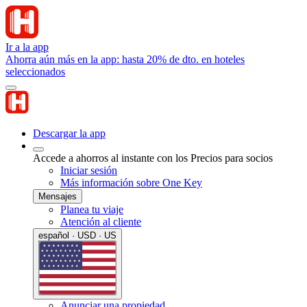
Ir a la app
Ahorra aún más en la app: hasta 20% de dto. en hoteles
seleccionados
Descargar la app
Accede a ahorros al instante con los Precios para socios
Iniciar sesión
Más información sobre One Key
Mensajes
Planea tu viaje
Atención al cliente
español · USD · US
Anunciar una propiedad