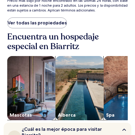
Precio
$188
Precio más bajo por noche encontrado en las últimas 24 horas, con base
en una estancia de 1 noche para 2 adultos. Los precios y la disponibilidad
más
están sujetos a cambios. Aplican términos adicionales.
bajo
por
noche
Ver todas las propiedades
encontrado
en
Encuentra un hospedaje
las
especial en Biarritz
últimas
24
horas,
Buscar propiedades que aceptan mascotas
Buscar propiedades con alberca
Buscar propie
con
base
en
una
estancia
de
1
noche
para
2
adultos.
Mascotas
Alberca
Spa
Los
precios
¿Cuál
¿Cuál es la mejor época para visitar
y
es