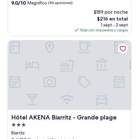
4.0
9.0
9.0/10
Magnífico
(94 opiniones)
estrellas
de
$189 por noche
10,
El
$216 en total
Magnífico,
precio
(94
1 sept - 2 sept
actual
opiniones)
Total con impuestos y cargos
es
de
Hôtel AKENA Biarritz - Grande plage
$216
Hôtel AKENA Biarritz - Grande plage
Hôtel AKENA Biarritz - Grande plage
Propiedad
de
Biarritz
3.0