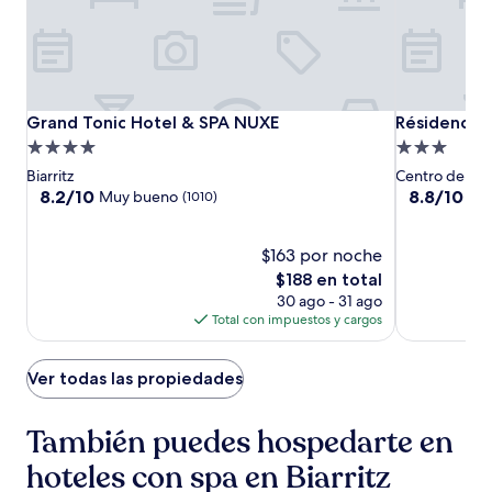
Grand
Grand
Résidence
Grand Tonic Hotel & SPA NUXE
Résidence V
Grand Tonic Hotel & SPA NUXE
Résidence 
Tonic
Tonic
Vacances
Propiedad
Propiedad
Hotel
Hotel
Bleues
de
de
Biarritz
Centro de la c
&
&
Le
4.0
3.0
8.2
8.8
8.2/10
8.8/10
Muy bueno
Exc
(1010)
SPA
SPA
Grand
de
de
estrellas
estrellas
10,
10,
NUXE
NUXE
Large
Muy
$163 por noche
Excelente,
bueno,
(880)
El
$188 en total
(1010)
precio
30 ago - 31 ago
actual
Total con impuestos y cargos
es
de
$188
Ver todas las propiedades
También puedes hospedarte en
hoteles con spa en Biarritz