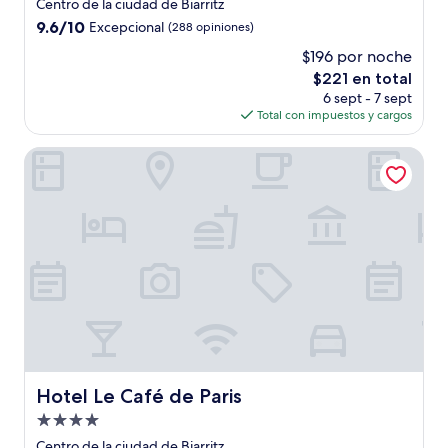
de
Centro de la ciudad de Biarritz
3.0
9.6
9.6/10
Excepcional
(288 opiniones)
estrellas
de
$196 por noche
10,
El
$221 en total
Excepcional,
precio
(288
6 sept - 7 sept
actual
opiniones)
Total con impuestos y cargos
es
de
Hotel Le Café de Paris
$221
Hotel Le Café de Paris
Hotel Le Café de Paris
Propiedad
de
Centro de la ciudad de Biarritz