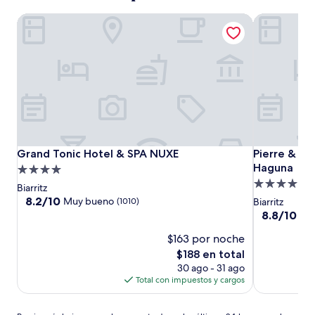
Grand Tonic Hotel & SPA NUXE
Pierre & Va
Grand
Grand
Pierre
Grand Tonic Hotel & SPA NUXE
Pierre & Va
Grand Tonic Hotel & SPA NUXE
Pierre & V
Tonic
Tonic
&
Haguna
Propiedad
Hotel
Hotel
Vacances
Propiedad
de
Biarritz
&
&
Résidence
de
4.0
8.2
8.2/10
Muy bueno
(1010)
Biarritz
SPA
SPA
premium
de
4.0
estrellas
8.8
8.8/10
Exc
10,
NUXE
NUXE
Haguna
de
estrellas
Muy
$163 por noche
10,
bueno,
Excelente,
El
$188 en total
(1010)
(525)
precio
30 ago - 31 ago
actual
Total con impuestos y cargos
es
de