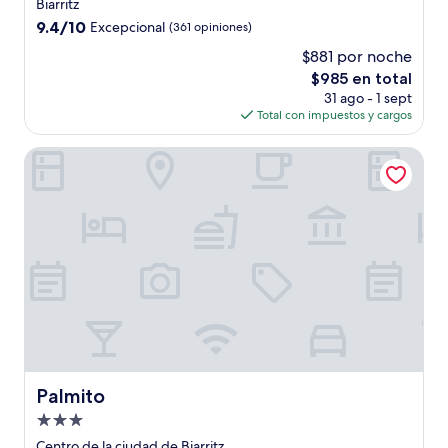
de
Biarritz
5.0
9.4
9.4/10
Excepcional
(361 opiniones)
estrellas
de
$881 por noche
10,
El
$985 en total
Excepcional,
precio
(361
31 ago - 1 sept
actual
opiniones)
Total con impuestos y cargos
es
de
Palmito
$985
Palmito
Palmito
Propiedad
de
Centro de la ciudad de Biarritz