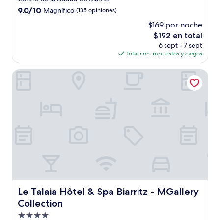
3.0
9.0
9.0/10
Magnífico
(135 opiniones)
estrellas
de
$169 por noche
10,
El
$192 en total
Magnífico,
precio
(135
6 sept - 7 sept
actual
opiniones)
Total con impuestos y cargos
es
de
Le Talaia Hôtel & Spa Biarritz - MGallery Collection
$192
Le Talaia Hôtel & Spa Biarritz - MGallery Collection
Le Talaia Hôtel & Spa Biarritz - MGallery
Collection
Propiedad