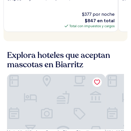
Thalas
de
de
estrellas
estrel
10,
10,
Sea
Muy
$377 por noche
Muy
&
bueno,
buen
El
$847 en total
Spa
(446
(400
precio
Total con impuestos y cargos
opiniones)
opini
actual
es
de
$847
Explora hoteles que aceptan
mascotas en Biarritz
Hotel le Windsor Grande Plage Biarritz
Hôtel Villa 