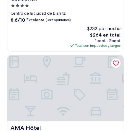
Propiedad
de
Centro de la ciudad de Biarritz
4.0
8.6
8.6/10
Excelente
(389 opiniones)
estrellas
de
$232 por noche
10,
El
$264 en total
Excelente,
precio
(389
1 sept - 2 sept
actual
opiniones)
Total con impuestos y cargos
es
de
AMA Hôtel
$264
AMA Hôtel
AMA Hôtel