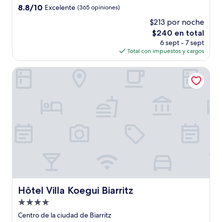
3.0
8.8
8.8/10
Excelente
(365 opiniones)
estrellas
de
$213 por noche
10,
El
$240 en total
Excelente,
precio
(365
6 sept - 7 sept
actual
opiniones)
Total con impuestos y cargos
es
de
Hôtel Villa Koegui Biarritz
$240
Hôtel Villa Koegui Biarritz
Hôtel Villa Koegui Biarritz
Propiedad
de
Centro de la ciudad de Biarritz