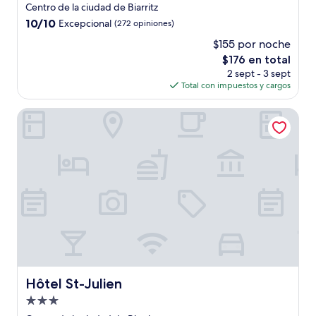
de
Centro de la ciudad de Biarritz
3.0
10.0
10/10
Excepcional
(272 opiniones)
estrellas
de
$155 por noche
10,
El
$176 en total
Excepcional,
precio
(272
2 sept - 3 sept
actual
opiniones)
Total con impuestos y cargos
es
de
Hôtel St-Julien
$176
Hôtel St-Julien
Hôtel St-Julien
Propiedad