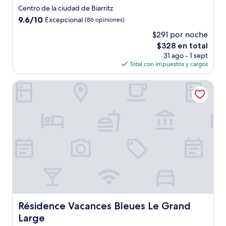
de
Centro de la ciudad de Biarritz
4.0
9.6
9.6/10
Excepcional
(86 opiniones)
estrellas
de
$291 por noche
10,
El
$328 en total
Excepcional,
precio
(86
31 ago - 1 sept
actual
opiniones)
Total con impuestos y cargos
es
de
Résidence Vacances Bleues Le Grand Large
$328
Résidence Vacances Bleues Le Grand Large
Résidence Vacances Bleues Le Grand
Large