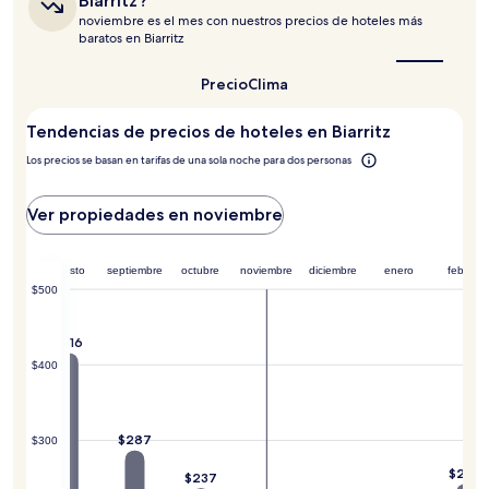
Biarritz?
la
la
noviembre es el mes con nuestros precios de hoteles más
disponibilidad
mejor
baratos en Biarritz
están
época
sujetos
para
visitar
a
Precio
Clima
Biarritz?
cambios.
Aplican
Tendencias de precios de hoteles en Biarritz
términos
adicionales.
Los precios se basan en tarifas de una sola noche para dos personas
Ver propiedades en noviembre
agosto
septiembre
octubre
noviembre
diciembre
enero
febrero
$500
$416
$400
$287
$300
$243
$237