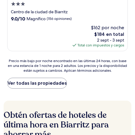
Propiedad
de
Centro de la ciudad de Biarritz
3.0
9.0
9.0/10
Magnífico
(156 opiniones)
estrellas
de
$162 por noche
10,
El
$184 en total
Magnífico,
precio
(156
2 sept - 3 sept
actual
opiniones)
Total con impuestos y cargos
es
de
Precio
$184
Precio más bajo por noche encontrado en las últimas 24 horas, con base
en una estancia de 1 noche para 2 adultos. Los precios y la disponibilidad
más
están sujetos a cambios. Aplican términos adicionales.
bajo
por
noche
Ver todas las propiedades
encontrado
en
las
últimas
24
Obtén ofertas de hoteles de
horas,
con
última hora en Biarritz para
base
ahorrar más
en