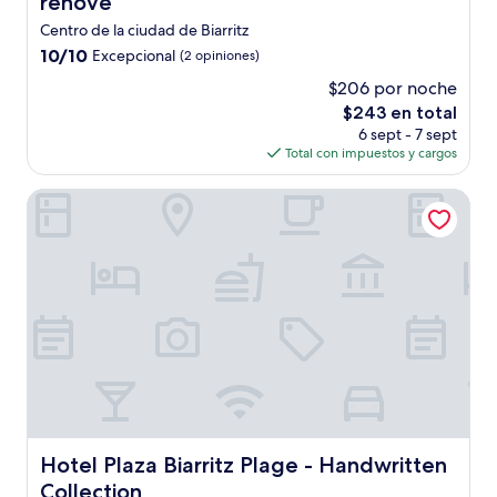
rénové
Centro de la ciudad de Biarritz
10.0
10/10
Excepcional
(2 opiniones)
de
$206 por noche
10,
El
$243 en total
Excepcional,
precio
(2
6 sept - 7 sept
actual
opiniones)
Total con impuestos y cargos
es
de
Hotel Plaza Biarritz Plage - Handwritten Collection
$243
Hotel Plaza Biarritz Plage - Handwritten Collection
Hotel Plaza Biarritz Plage - Handwritten
Collection