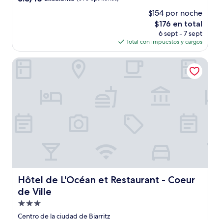
estrellas
de
$154 por noche
10,
El
$176 en total
Excelente,
precio
(598
6 sept - 7 sept
actual
opiniones)
Total con impuestos y cargos
es
de
Hôtel de L'Océan et Restaurant - Coeur de Ville
$176
Hôtel de L'Océan et Restaurant - Coeur de Ville
Hôtel de L'Océan et Restaurant - Coeur
de Ville
Propiedad
de
Centro de la ciudad de Biarritz