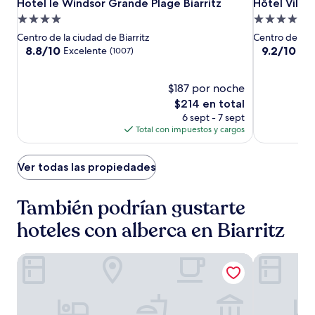
Hotel
Hotel
Hôtel
Hotel le Windsor Grande Plage Biarritz
Hôtel Villa 
Hotel le Windsor Grande Plage Biarritz
Hôtel Villa 
le
le
Villa
Propiedad
Propiedad
Windsor
Windsor
Koegui
de
de
Centro de la ciudad de Biarritz
Centro de la c
Grande
Grande
Biarritz
4.0
4.0
8.8
9.2
8.8/10
9.2/10
Excelente
Mag
(1007)
Plage
Plage
de
de
estrellas
estrellas
10,
10,
Biarritz
Biarritz
Excelente,
$187 por noche
Magnífico,
(1007)
(403)
El
$214 en total
precio
6 sept - 7 sept
actual
Total con impuestos y cargos
es
de
$214
Ver todas las propiedades
También podrían gustarte
hoteles con alberca en Biarritz
Grand Tonic Hotel & SPA NUXE
Résidence V