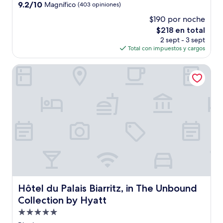
4.0
9.2
9.2/10
Magnífico
(403 opiniones)
estrellas
de
$190 por noche
10,
El
$218 en total
Magnífico,
precio
(403
2 sept - 3 sept
actual
opiniones)
Total con impuestos y cargos
es
de
Hôtel du Palais Biarritz, in The Unbound Collection by Hyat
$218
Hôtel du Palais Biarritz, in The Unbound Collection by Hy
Hôtel du Palais Biarritz, in The Unbound
Collection by Hyatt
Propiedad