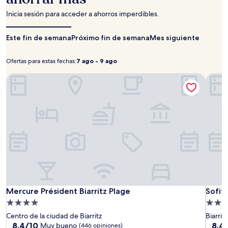
una
estancia
Inicia sesión para acceder a ahorros imperdibles.
de
1
Este fin de semana
Próximo fin de semana
Mes siguiente
noche
para
2
Ofertas para estas fechas:
7 ago - 9 ago
Ofertas
7
adultos.
para
ago
Los
Mercure Président Biarritz Plage
Sofite
precios
estas
-
y
fechas:
9
la
ago
disponibilidad
están
sujetos
a
cambios.
Aplican
términos
adicionales.
Mercure
Mercu
Sofite
Mercure Président Biarritz Plage
Sofite
Mercure Président Biarritz Plage
Sofit
Président
Prési
Biarrit
Propiedad
Propi
Biarritz
Biarrit
Le
de
de
Centro de la ciudad de Biarritz
Biarritz
Plage
Plage
Miram
4.0
5.0
8.4
8.4
8.4/10
8.4
Muy bueno
(446 opiniones)