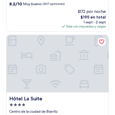
3.0
8.2
8.2/10
Muy bueno
(407 opiniones)
estrellas
de
$172 por noche
10,
El
$195 en total
Muy
precio
bueno,
1 sept - 2 sept
actual
(407
Total con impuestos y cargos
es
opiniones)
de
Hôtel La Suite
$195
Hôtel La Suite
Hôtel La Suite
Propiedad
de
Centro de la ciudad de Biarritz