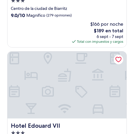
Propiedad
de
Centro de la ciudad de Biarritz
3.0
9.0
9.0/10
Magnífico
(279 opiniones)
estrellas
de
$166 por noche
10,
El
$189 en total
Magnífico,
precio
(279
6 sept - 7 sept
actual
opiniones)
Total con impuestos y cargos
es
de
Hotel Edouard VII
$189
Hotel Edouard VII
Hotel Edouard VII
Propiedad