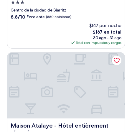
Propiedad
de
Centro de la ciudad de Biarritz
3.0
8.8
8.8/10
Excelente
(880 opiniones)
estrellas
de
$147 por noche
10,
El
$167 en total
Excelente,
precio
(880
30 ago - 31 ago
actual
opiniones)
Total con impuestos y cargos
es
de
Maison Atalaye - Hôtel entièrement rénové
$167
Maison Atalaye - Hôtel entièrement rénové
Maison Atalaye - Hôtel entièrement