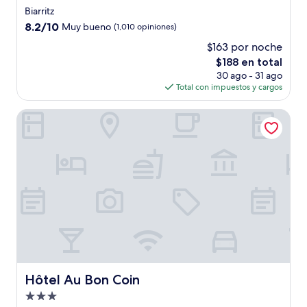
de
Biarritz
4.0
8.2
8.2/10
Muy bueno
(1,010 opiniones)
estrellas
de
$163 por noche
10,
El
$188 en total
Muy
precio
bueno,
30 ago - 31 ago
actual
(1,010
Total con impuestos y cargos
es
opiniones)
de
Hôtel Au Bon Coin
$188
Hôtel Au Bon Coin
Hôtel Au Bon Coin
Propiedad