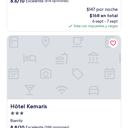
8.6
8.6/10
Excelente
(874 opiniones)
estrellas
de
$147 por noche
10,
El
$168 en total
Excelente,
precio
(874
6 sept - 7 sept
actual
opiniones)
Total con impuestos y cargos
es
de
Hôtel Kemaris
$168
Hôtel Kemaris
Hôtel Kemaris
Propiedad
de
Biarritz
3.0
8.8
8.8/10
Excelente
(598 opiniones)