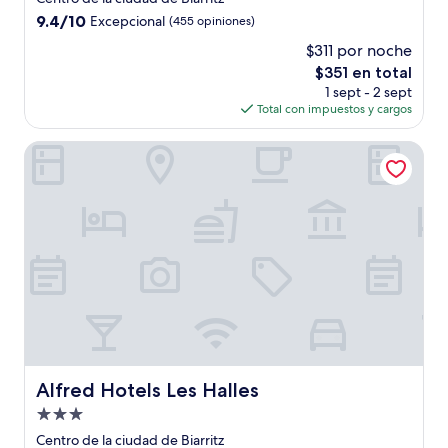
4.0
9.4
9.4/10
Excepcional
(455 opiniones)
estrellas
de
$311 por noche
10,
El
$351 en total
Excepcional,
precio
(455
1 sept - 2 sept
actual
opiniones)
Total con impuestos y cargos
es
de
Alfred Hotels Les Halles
$351
Alfred Hotels Les Halles
Alfred Hotels Les Halles
Propiedad
de
Centro de la ciudad de Biarritz