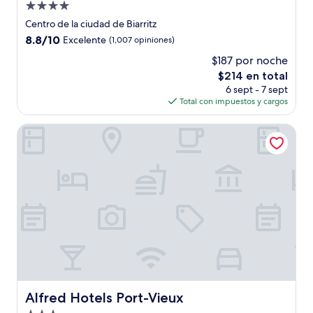
Propiedad
de
Centro de la ciudad de Biarritz
4.0
8.8
8.8/10
Excelente
(1,007 opiniones)
estrellas
de
$187 por noche
10,
El
$214 en total
Excelente,
precio
(1,007
6 sept - 7 sept
actual
opiniones)
Total con impuestos y cargos
es
de
Alfred Hotels Port-Vieux
$214
Alfred Hotels Port-Vieux
Alfred Hotels Port-Vieux