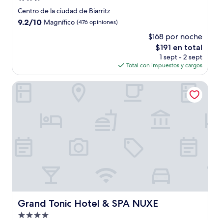
de
Centro de la ciudad de Biarritz
3.0
9.2
9.2/10
Magnífico
(476 opiniones)
estrellas
de
$168 por noche
10,
El
$191 en total
Magnífico,
precio
(476
1 sept - 2 sept
actual
opiniones)
Total con impuestos y cargos
es
de
Grand Tonic Hotel & SPA NUXE
$191
Grand Tonic Hotel & SPA NUXE
Grand Tonic Hotel & SPA NUXE
Propiedad