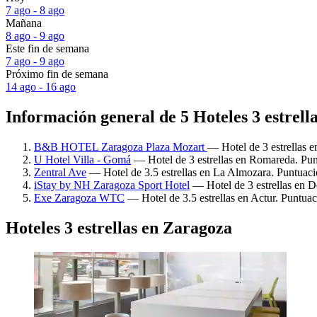
7 ago - 8 ago
Mañana
8 ago - 9 ago
Este fin de semana
7 ago - 9 ago
Próximo fin de semana
14 ago - 16 ago
Información general de 5 Hoteles 3 estrell
B&B HOTEL Zaragoza Plaza Mozart
— Hotel de 3 estrellas e
U Hotel Villa - Gomá
— Hotel de 3 estrellas en Romareda. Pun
Zentral Ave
— Hotel de 3.5 estrellas en La Almozara. Puntuaci
iStay by NH Zaragoza Sport Hotel
— Hotel de 3 estrellas en D
Exe Zaragoza WTC
— Hotel de 3.5 estrellas en Actur. Puntuac
Hoteles 3 estrellas en Zaragoza